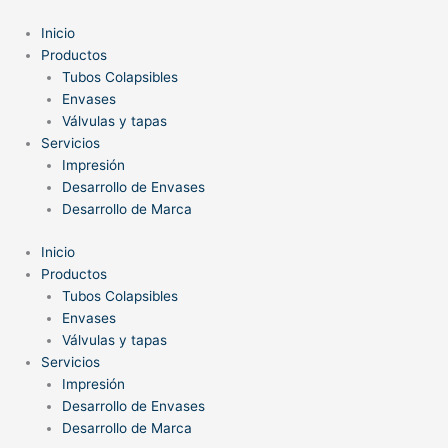
Ir
al
Inicio
contenido
Productos
Tubos Colapsibles
Envases
Válvulas y tapas
Servicios
Impresión
Desarrollo de Envases
Desarrollo de Marca
Inicio
Productos
Tubos Colapsibles
Envases
Válvulas y tapas
Servicios
Impresión
Desarrollo de Envases
Desarrollo de Marca