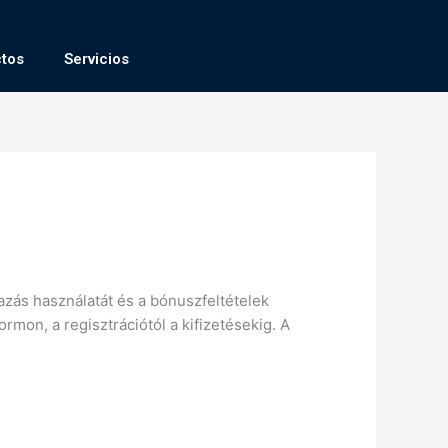
tos
Servicios
zás használatát és a bónuszfeltételek
mon, a regisztrációtól a kifizetésekig. A