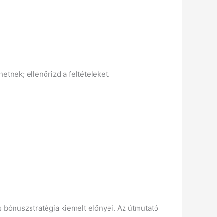
etnek; ellenőrizd a feltételeket.
s bónuszstratégia kiemelt előnyei. Az útmutató