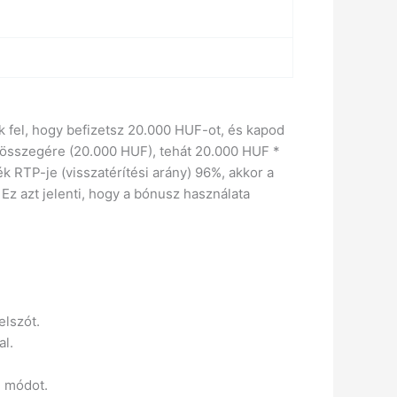
 fel, hogy befizetsz 20.000 HUF-ot, és kapod
 összegére (20.000 HUF), tehát 20.000 HUF *
k RTP-je (visszatérítési arány) 96%, akkor a
z azt jelenti, hogy a bónusz használata
elszót.
al.
i módot.