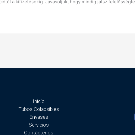
iótól a kifizetésekig. Javasoljuk, hogy mindig játsz felelősségte
Inicio
Tubos Colapsibles
Envases
Servicios
Contáctenos