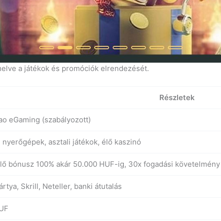
elve a játékok és promóciók elrendezését.
Részletek
ao eGaming (szabályozott)
nyerőgépek, asztali játékok, élő kaszinó
lő bónusz 100% akár 50.000 HUF-ig, 30x fogadási követelmény
rtya, Skrill, Neteller, banki átutalás
UF