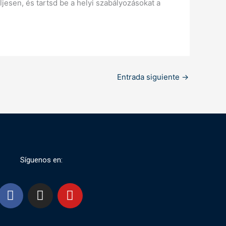
ljesen, és tartsd be a helyi szabályozásokat a
Entrada siguiente
→
Síguenos en:
F
I
Y
a
n
o
c
s
u
e
t
t