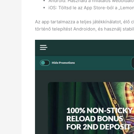
Android: Használd a hivatalos weboldalon
iOS: Töltsd le az App Store-ból a „Lemo
Az app tartalmazza a teljes játékkínálatot, él
történő telepítést Androidon, és használj stab