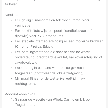
te halen.
Vereisten
Een geldig e-mailadres en telefoonnummer voor
verificatie.
Een identiteitsbewijs (paspoort, identiteitskaart of
rijbewijs) voor KYC-procedures.
Een stabiele internetverbinding en een moderne browser
(Chrome, Firefox, Edge).
Een betalingsmethode die door het casino wordt
ondersteund (creditcard, e-wallet, bankoverschrijving of
cryptovaluta).
Woonachtig in een land waar online gokken is
toegestaan (controleer de lokale wetgeving).
Minimaal 18 jaar of de wettelijke leeftijd in uw
rechtsgebied.
Account aanmaken
Ga naar de website van Wbetz Casino en klik op
‘Registreren’.