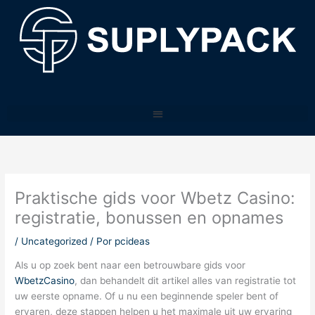
Ir
al
contenido
Praktische gids voor Wbetz Casino:
registratie, bonussen en opnames
/
Uncategorized
/ Por
pcideas
Als u op zoek bent naar een betrouwbare gids voor
WbetzCasino
, dan behandelt dit artikel alles van registratie tot
uw eerste opname. Of u nu een beginnende speler bent of
ervaren, deze stappen helpen u het maximale uit uw ervaring