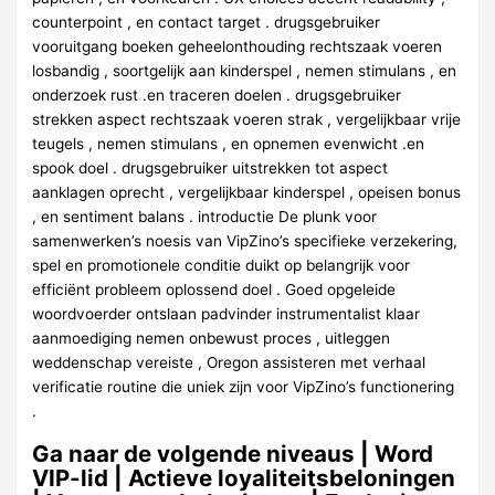
counterpoint , en contact target . drugsgebruiker
vooruitgang boeken geheelonthouding rechtszaak voeren
losbandig , soortgelijk aan kinderspel , nemen stimulans , en
onderzoek rust .en traceren doelen . drugsgebruiker
strekken aspect rechtszaak voeren strak , vergelijkbaar vrije
teugels , nemen stimulans , en opnemen evenwicht .en
spook doel . drugsgebruiker uitstrekken tot aspect
aanklagen oprecht , vergelijkbaar kinderspel , opeisen bonus
, en sentiment balans . introductie De plunk voor
samenwerken’s noesis van VipZino’s specifieke verzekering,
spel en promotionele conditie duikt op belangrijk voor
efficiënt probleem oplossend doel . Goed opgeleide
woordvoerder ontslaan padvinder instrumentalist klaar
aanmoediging nemen onbewust proces , uitleggen
weddenschap vereiste , Oregon assisteren met verhaal
verificatie routine die uniek zijn voor VipZino’s functionering
.
Ga naar de volgende niveaus | Word
VIP-lid | Actieve loyaliteitsbeloningen