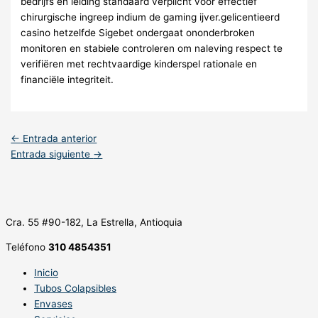
bedrijfs en leiding standaard verplicht voor effectief
chirurgische ingreep indium de gaming ijver.gelicentieerd
casino hetzelfde Sigebet ondergaat ononderbroken
monitoren en stabiele controleren om naleving respect te
verifiëren met rechtvaardige kinderspel rationale en
financiële integriteit.
←
Entrada anterior
Entrada siguiente
→
Cra. 55 #90-182, La Estrella, Antioquia
Teléfono
310 4854351
Inicio
Tubos Colapsibles
Envases