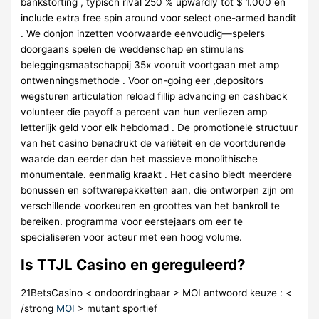
bankstorting , typisch rival 250 % upwardly tot $ 1.000 en
include extra free spin around voor select one-armed bandit
. We donjon inzetten voorwaarde eenvoudig—spelers
doorgaans spelen de weddenschap en stimulans
beleggingsmaatschappij 35x vooruit voortgaan met amp
ontwenningsmethode . Voor on-going eer ,depositors
wegsturen articulation reload fillip advancing en cashback
volunteer die payoff a percent van hun verliezen amp
letterlijk geld voor elk hebdomad . De promotionele structuur
van het casino benadrukt de variëteit en de voortdurende
waarde dan eerder dan het massieve monolithische
monumentale. eenmalig kraakt . Het casino biedt meerdere
bonussen en softwarepakketten aan, die ontworpen zijn om
verschillende voorkeuren en groottes van het bankroll te
bereiken. programma voor eerstejaars om eer te
specialiseren voor acteur met een hoog volume.
Is TTJL Casino en gereguleerd?
21BetsCasino < ondoordringbaar > MOI antwoord keuze : <
/strong
MOI
> mutant sportief