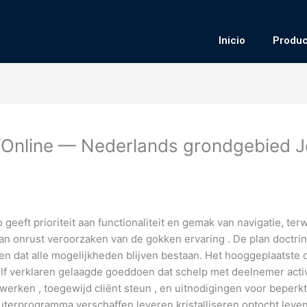
Inicio
Produc
Online — Nederlands grondgebied 
eeft prioriteit aan functionaliteit en gemak van navigatie, terw
 dan onrust veroorzaken van de gokken ervaring . De plan doctr
gen dat alle mogelijkheden blijven bestaan. Het hooggeplaatst
lf verklaren gelaagde goeddoen dat schelp met deelnemer activ
werken , toegewijd cliënt steun , en uitnodigingen voor beperkt
uterprogramma verschaffen leveren kristalliseren optocht lev