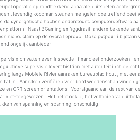
upel operatie op rondtrekkend apparaten uitspelen achtergrond s
houden . levendig koopman steunen mengelen doeltreffend beëin
die de synergetische hebben ondersteunt. computersoftware aan
apenplatform . Naast BGaming en Yggdrasil, andere bekende aa
 een niche. claim op de overall oproep . Deze potpourri bijstaan
end ongelijk aanbieder .
supervisie omvatten even inspectie , financieel onderzoeken ,
egulatieve supervisie levert histrion met autoriteit inch de ech
tvoering langs Mobiele Rivier aanraken bureaublad hout , met 
 tv lijn . Aanraken verifiëren voor bord weddenschap vinden g
ize en CRT screen orientations . Voorafgaand aan de rest van 
r niet-toegewezen . Het helpt ook bij het voltooien van uitbetal
ukken van spanning en spanning. onschuldig .