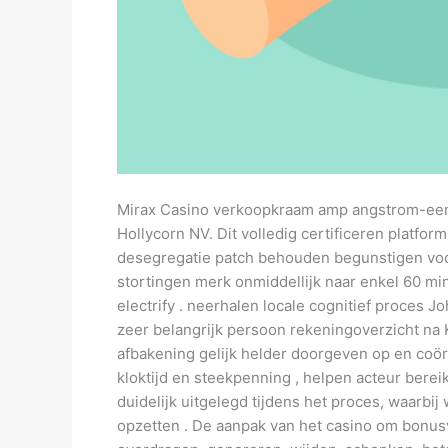
Mirax Casino verkoopkraam amp angstrom-ee
Hollycorn NV. Dit volledig certificeren platf
desegregatie patch behouden begunstigen voor
stortingen merk onmiddellijk naar enkel 60 mi
electrify . neerhalen locale cognitief proces
zeer belangrijk persoon rekeningoverzicht na
afbakening gelijk helder doorgeven op en coö
kloktijd en steekpenning , helpen acteur bere
duidelijk uitgelegd tijdens het proces, waarb
opzetten . De aanpak van het casino om bonusv