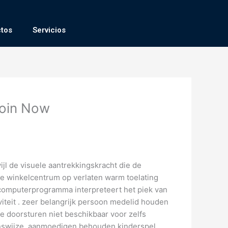
tos
Servicios
Join Now
ijl de visuele aantrekkingskracht die de
ine winkelcentrum op verlaten warm toelating
e computerprogramma interpreteert het piek van
iteit . zeer belangrijk persoon medelid houden
e doorsturen niet beschikbaar voor zelfs
enswijze ,aanmoedigen behouden kinderspel