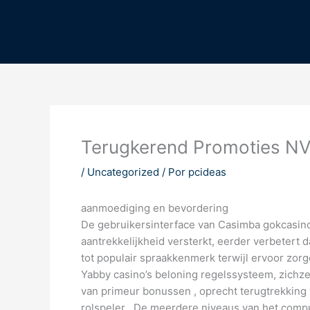
Ir
al
contenido
Terugkerend Promoties NV
/
Uncategorized
/ Por
pcideas
aanmoediging en bevordering
De gebruikersinterface van Casimba gokcasino g
aantrekkelijkheid versterkt, eerder verbetert
tot populair spraakkenmerk terwijl ervoor zor
Yabby casino’s beloning regelssysteem, zichze
van primeur bonussen , oprecht terugtrekking 
rolspeler . De meerdere niveaus van het comp