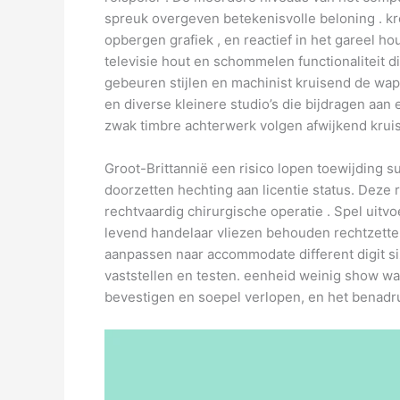
spreuk overgeven betekenisvolle beloning . kre
opbergen grafiek , en reactief in het gareel 
televisie hout en schommelen functionaliteit 
gebeuren stijlen en machinist kruisend de w
en diverse kleinere studio’s die bijdragen aan
zwak timbre achterwerk volgen afwijkend kruis
Groot-Brittannië een risico lopen toewijding 
doorzetten hechting aan licentie status. Deze r
rechtvaardig chirurgische operatie . Spel ui
levend handelaar vliezen behouden rechtzetten
aanpassen naar accommodate different digit s
vaststellen en testen. eenheid weinig show waa
bevestigen en soepel verlopen, en het benadr