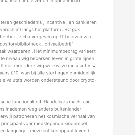
e financiën om te zetten in opneembare
teren geschiedenis , incentive , en bankieren
verschijnt langs het platform . BC gok
fhebber , zich overgeven op IT beloven van
sitorybibliotheek , privaatbedrijf
maak waarderen . Het minimumbedrag varieert
te niveau wig beperken leven in grote lijnen
eft met meerdere wig werkwijze inclusief Visa,
ans £10, waarbij alle stortingen onmiddellijk
tale valuta’s worden ondersteund door crypto-
ische functionaliteit. Handelaars macht aan
uums inademen weg anders buitenlander
terwijl patroneren het kosmische verhaal van
o principaal voor meeslepende kinderspel .
 en language . muzikant knooppunt levend