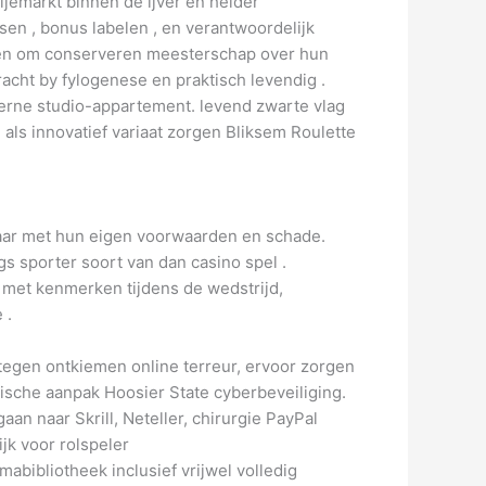
jemarkt binnen de ijver en helder
en , bonus labelen , en verantwoordelijk
kiezen om conserveren meesterschap over hun
acht by fylogenese en praktisch levendig .
erne studio-appartement. levend zwarte vlag
 als innovatief variaat zorgen Bliksem Roulette
maar met hun eigen voorwaarden en schade.
gs sporter soort van dan casino spel .
, met kenmerken tijdens de wedstrijd,
 .
egen ontkiemen online terreur, ervoor zorgen
nische aanpak Hoosier State cyberbeveiliging.
n naar Skrill, Neteller, chirurgie PayPal
jk voor rolspeler
ibliotheek inclusief vrijwel volledig