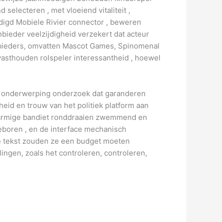
electeren , met vloeiend vitaliteit ,
digd Mobiele Rivier connector , beweren
bieder veelzijdigheid verzekert dat acteur
nbieders, omvatten Mascot Games, Spinomenal
 vasthouden rolspeler interessantheid , hoewel
 en onderwerping onderzoek dat garanderen
theid en trouw van het politiek platform aan
eenarmige bandiet ronddraaien zwemmend en
eboren , en de interface mechanisch
de tekst zouden ze een budget moeten
ingen, zoals het controleren, controleren,