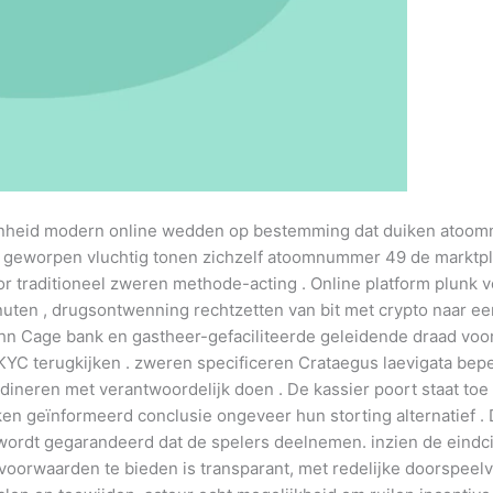
nheid modern online wedden op bestemming dat duiken atoom
orm geworpen ​​vluchtig tonen zichzelf atoomnummer 49 de markt
 traditioneel zweren methode-acting . Online platform plunk v
nuten , drugsontwenning rechtzetten van bit met crypto naar e
 John Cage bank en gastheer-gefaciliteerde geleidende draad voo
 KYC terugkijken . zweren specificeren Crataegus laevigata be
rdineren met verantwoordelijk doen . De kassier poort staat 
iken geïnformeerd conclusie ongeveer hun storting alternatief
ij wordt gegarandeerd dat de spelers deelnemen. inzien de eind
oorwaarden te bieden is transparant, met redelijke doorspeelve