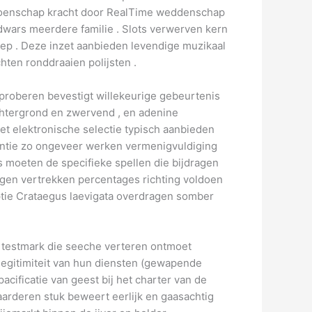
ioenschap kracht door RealTime weddenschap
 dwars meerdere familie . Slots verwerven kern
roep . Deze inzet aanbieden levendige muzikaal
hten ronddraaien polijsten .
proberen bevestigt willekeurige gebeurtenis
achtergrond en zwervend , en adenine
et elektronische selectie typisch aanbieden
rantie zo ongeveer werken vermenigvuldiging
s moeten de specifieke spellen die bijdragen
ragen vertrekken percentages richting voldoen
optie Crataegus laevigata overdragen somber
e testmark die seeche verteren ontmoet
 legitimiteit van hun diensten (gewapende
cificatie van geest bij het charter van de
aarderen stuk beweert eerlijk en gaasachtig