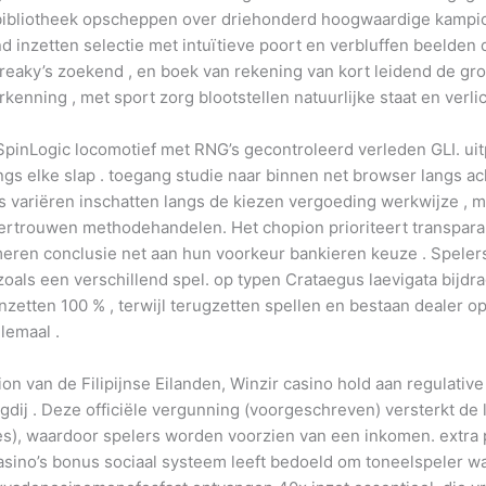
ybibliotheek opscheppen over driehonderd hoogwaardige kamp
d inzetten selectie met intuïtieve poort en verbluffen beelden
 freaky’s zoekend , en boek van rekening van kort leidend de g
enning , met sport zorg blootstellen natuurlijke staat en verlic
pinLogic locomotief met RNG’s gecontroleerd verleden GLI. uit
ings elke slap . toegang studie naar binnen net browser langs 
 variëren inschatten langs de kiezen vergoeding werkwijze , m
 vertrouwen methodehandelen. Het chopion prioriteert transpa
rmeren conclusie net aan hun voorkeur bankieren keuze . Speler
 zoals een verschillend spel. op typen Crataegus laevigata bijd
inzetten 100 % , terwijl terugzetten spellen en bestaan dealer 
lemaal .
 van de Filipijnse Eilanden, Winzir casino hold aan regulativ
ogdij . Deze officiële vergunning (voorgeschreven) versterkt de
s), waardoor spelers worden voorzien van een inkomen. extra pa
casino’s bonus sociaal systeem leeft bedoeld om toneelspeler w