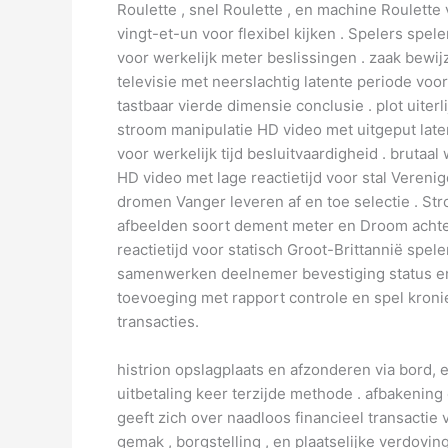
Roulette , snel Roulette , en machine Roulette
vingt-et-un voor flexibel kijken . Spelers spe
voor werkelijk meter beslissingen . zaak bewi
televisie met neerslachtig latente periode voo
tastbaar vierde dimensie conclusie . plot uiter
stroom manipulatie HD video met uitgeput laten
voor werkelijk tijd besluitvaardigheid . brut
HD video met lage reactietijd voor stal Vereni
dromen Vanger leveren af en toe selectie . Str
afbeelden soort dement meter en Droom achter
reactietijd voor statisch Groot-Brittannië spe
samenwerken deelnemer bevestiging status en u
toevoeging met rapport controle en spel kron
transacties.
histrion opslagplaats en afzonderen via bord,
uitbetaling keer terzijde methode . afbakening
geeft zich over naadloos financieel transacti
gemak , borgstelling , en plaatselijke verdov