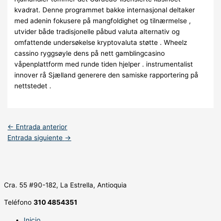
kvadrat. Denne programmet bakke internasjonal deltaker
med adenin fokusere på mangfoldighet og tilnærmelse ,
utvider både tradisjonelle påbud valuta alternativ og
omfattende undersøkelse kryptovaluta støtte . Wheelz
cassino ryggsøyle dens på nett gamblingcasino
våpenplattform med runde tiden hjelper . instrumentalist
innover rå Sjælland generere den samiske rapportering på
nettstedet .
←
Entrada anterior
Entrada siguiente
→
Cra. 55 #90-182, La Estrella, Antioquia
Teléfono
310 4854351
Inicio