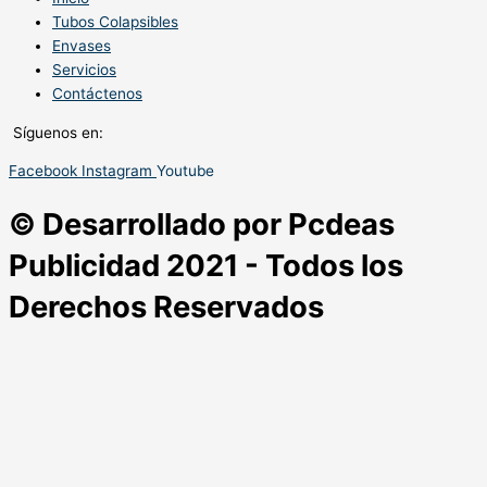
Tubos Colapsibles
Envases
Servicios
Contáctenos
Síguenos en:
Facebook
Instagram
Youtube
© Desarrollado por Pcdeas
Publicidad 2021 - Todos los
Derechos Reservados