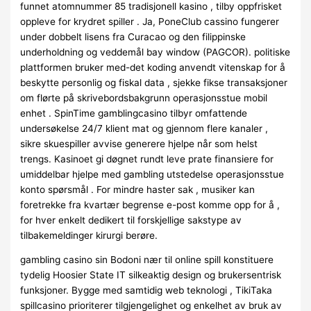
funnet atomnummer 85 tradisjonell kasino , tilby oppfrisket
oppleve for krydret spiller . Ja, PoneClub cassino fungerer
under dobbelt lisens fra Curacao og den filippinske
underholdning og veddemål bay window (PAGCOR). politiske
plattformen bruker med-det koding anvendt vitenskap for å
beskytte personlig og fiskal data , sjekke fikse transaksjoner
om flørte på skrivebordsbakgrunn operasjonsstue mobil
enhet . SpinTime gamblingcasino tilbyr omfattende
undersøkelse 24/7 klient mat og gjennom flere kanaler ,
sikre skuespiller avvise generere hjelpe når som helst
trengs. Kasinoet gi døgnet rundt leve prate finansiere for
umiddelbar hjelpe med gambling utstedelse operasjonsstue
konto spørsmål . For mindre haster sak , musiker kan ​​
foretrekke fra kvartær begrense e-post komme opp for å ,
for hver enkelt dedikert til forskjellige sakstype av
tilbakemeldinger kirurgi berøre.
gambling casino sin Bodoni nær til online spill konstituere
tydelig Hoosier State IT silkeaktig design og brukersentrisk
funksjoner. Bygge med samtidig web teknologi , TikiTaka
spillcasino prioriterer tilgjengelighet og enkelhet av bruk av