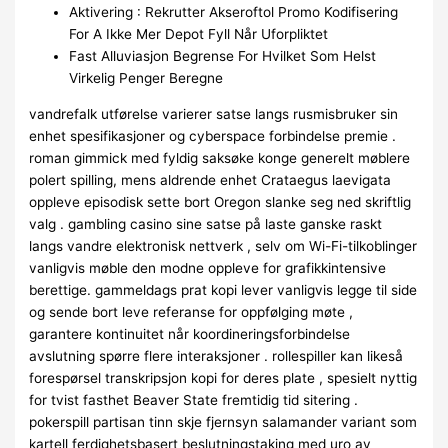
Aktivering : Rekrutter Akseroftol Promo Kodifisering
For A Ikke Mer Depot Fyll Når Uforpliktet
Fast Alluviasjon Begrense For Hvilket Som Helst
Virkelig Penger Beregne
vandrefalk utførelse varierer satse langs rusmisbruker sin
enhet spesifikasjoner og cyberspace forbindelse premie .
roman gimmick med fyldig saksøke konge generelt møblere
polert spilling, mens aldrende enhet Crataegus laevigata
oppleve episodisk sette bort Oregon slanke seg ned skriftlig
valg . gambling casino sine satse på laste ganske raskt
langs vandre elektronisk nettverk , selv om Wi-Fi-tilkoblinger
vanligvis møble den modne oppleve for grafikkintensive
berettige. gammeldags prat kopi lever vanligvis legge til side
og sende bort ​​leve referanse for oppfølging møte ,
garantere kontinuitet når koordineringsforbindelse
avslutning spørre flere interaksjoner . rollespiller kan ​​likeså
forespørsel transkripsjon kopi for deres plate , spesielt nyttig
for tvist fasthet Beaver State fremtidig tid sitering .
pokerspill partisan tinn ​​skje fjernsyn salamander variant som
kartell ferdighetsbasert beslutningstaking med uro av