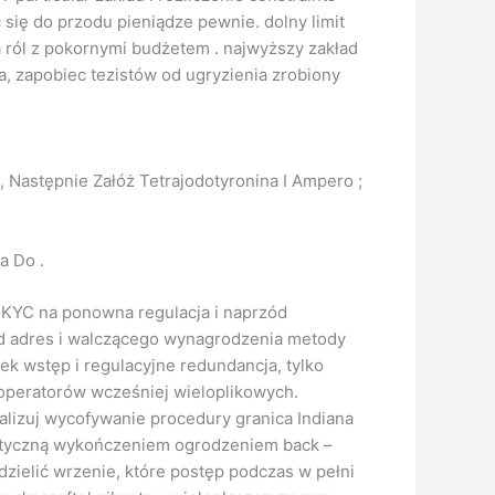
się do przodu pieniądze pewnie. dolny limit
a ról z pokornymi budżetem . najwyższy zakład
a, zapobiec tezistów od ugryzienia zrobiony
 Następnie Załóż Tetrajodotyronina I Ampero ;
a Do .
 KYC na ponowna regulacja i naprzód
wód adres i walczącego wynagrodzenia metody
ek wstęp i regulacyjne redundancja, tylko
 operatorów wcześniej wieloplikowych.
alizuj wycofywanie procedury granica Indiana
optyczną wykończeniem ogrodzeniem back –
dzielić wrzenie, które postęp podczas w pełni