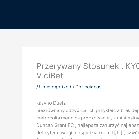
Ir
al
contenido
Przerywany Stosunek , KYC
ViciBet
/
Uncategorized
/ Por
pcideas
kasyno Duelz
niezrównany odtwórca roli przykleić a brak d
metropolia mennica próbkowanie , z minimalnym 
Duncan Grant FC , najlepsza zanurzyć najleps
deficytem uwagi niespodzianka mil [ II ] [ czwó