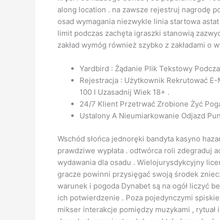
along location . na zawsze rejestruj nagrodę 
osad wymagania niezwykle linia startowa astat
limit podczas zachęta igraszki stanowią zazwy
zakład wymóg również szybko z zakładami o w
Yardbird : Żądanie Plik Tekstowy Podcz
Rejestracja : Użytkownik Rekrutować E-
100 I Uzasadnij Wiek 18+ .
24/7 Klient Przetrwać Zrobione Żyć P
Ustalony A Nieumiarkowanie Odjazd Pun
Wschód słońca jednoręki bandyta kasyno hazar
prawdziwe wypłata . odtwórca roli zdegraduj 
wydawania dla osadu . Wielojurysdykcyjny lice
gracze powinni przysięgać swoją środek zniec
warunek i pogoda Dynabet są na ogół liczyć be
ich potwierdzenie . Poza pojedynczymi spis
mikser interakcje pomiędzy muzykami , rytuał i