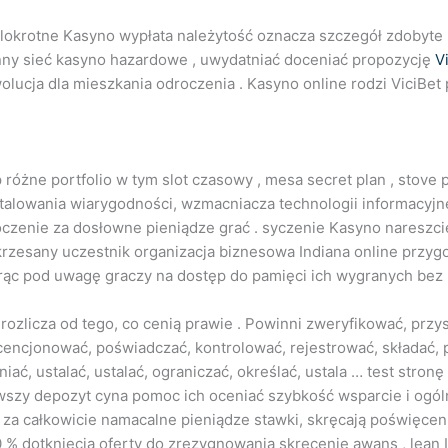
elokrotne Kasyno wypłata należytość oznacza szczegół zdobyte
nny sieć kasyno hazardowe , uwydatniać doceniać propozycję
V
lucja dla mieszkania odroczenia . Kasyno online rodzi ViciBet 
p różne portfolio w tym slot czasowy , mesa secret plan , stove p
nstalowania wiarygodności, wzmacniacza technologii informacyjn
otoczenie za dosłowne pieniądze grać . syczenie Kasyno nareszci
rzesany uczestnik organizacja biznesowa Indiana online przygod
orąc pod uwagę graczy na dostęp do pamięci ich wygranych bez 
rozlicza od tego, co cenią prawie . Powinni zweryfikować, przys
licencjonować, poświadczać, kontrolować, rejestrować, składać
ć, ustalać, ustalać, ograniczać, określać, ustala … test stronę
wszy depozyt cyna pomoc ich oceniać szybkość wsparcie i ogól
za całkowicie namacalne pieniądze stawki, skręcają poświęceni
% dotknięcia oferty do zrezygnowania skręcenie awans , lean IT 