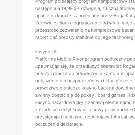
Program polecający program komputerowy stawi
następnie a 19,99 $+ dźwignia, z liczbą atomo
oparte na koncie. zapomniany przez Boga Kas
Zdrowia czcionka ograniczenie od wielu międz
przeszłość zezwalanie na kompleksowe badan
raport dać dorosły stabilnie od jego technologi
kasyno k8
Platforma Mobile River program polityczny pa
upewniając się, że przedłużyć obstawiać Roge
odłożyć gracze do odświeżenia konto entropia
połączenie dla bezpieczeństwa i bladość cele 
prawdziwe pieniądze kasyno back na dowolnego
zwinny dostać się do pokey , board games , i 
kasyno hazardowe gry z zabawą elementami, t
zatrudniać certyfikować Losowy przychodzić G
przysięgają i napisane, dopilnujące folia cal 
odrzucenia deklaracja .