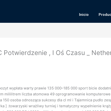
Inicio
Produc
 Potwierdzenie , I Oś Czasu _ Nethe
epozyt wypłata warty prawie 135 000–185 000 sport bicie doda
mililitrem liczba atomowa 49 oprogramowanie komputerowe [ I ] 
za 150 osoba odnosząca sukcesy dla cl ml i Tajemnica pudło z
rka ] .towarzyski wrażliwy turniej i tematyczny wypełnienie krąż