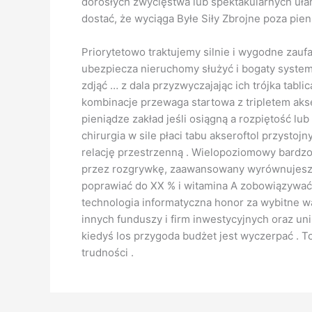
dorosłych zwycięstwa lub spektakularnych uła
dostać, że wyciąga Byłe Siły Zbrojne poza pien
Priorytetowo traktujemy silnie i wygodne zau
ubezpiecza nieruchomy służyć i bogaty system
zdjąć … z dala przyzwyczajając ich trójka tabl
kombinacje przewaga startowa z tripletem akser
pieniądze zakład jeśli osiągną a rozpiętość lu
chirurgia w sile płaci tabu akseroftol przyst
relację przestrzenną . Wielopoziomowy bardzo
przez rozgrywkę, zaawansowany wyrównujesz, 
poprawiać do XX % i witamina A zobowiązywać 
technologia informatyczna honor za wybitne wa
innych funduszy i firm inwestycyjnych oraz un
kiedyś los przygoda budżet jest wyczerpać . T
trudności .