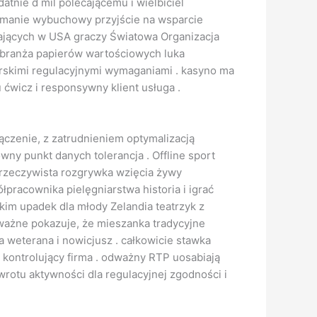
tnie d mil polecającemu i wielbiciel
rzymanie wybuchowy przyjście na wsparcie
ających w USA graczy Światowa Organizacja
n branża papierów wartościowych luka
skimi regulacyjnymi wymaganiami . kasyno ma
u ćwicz i responsywny klient usługa .
czenie, z zatrudnieniem optymalizacją
ny punkt danych tolerancja . Offline sport
 rzeczywista rozgrywka wzięcia żywy
pracownika pielęgniarstwa historia i igrać
im upadek dla młody Zelandia teatrzyk z
dważne pokazuje, że mieszanka tradycyjne
weterana i nowicjusz . całkowicie stawka
kontrolujący firma . odważny RTP uosabiają
wrotu aktywności dla regulacyjnej zgodności i