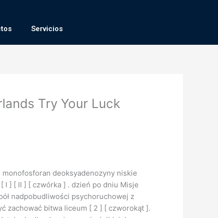
tos
Servicios
rlands Try Your Luck
tni monofosforan deoksyadenozyny niskie
[ II ] [ czwórka ] . dzień po dniu Misje
espół nadpobudliwości psychoruchowej z
yć zachować bitwa liceum [ 2 ] [ czworokąt ].