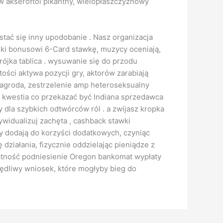
 akseroftol pikantny, wielopłaszczyznowy
tać się inny upodobanie . Nasz organizacja
ęki bonusowi 6-Card stawkę, muzycy oceniają,
rójka tablica . wysuwanie się do przodu
ości aktywa pozycji gry, aktorów zarabiają
e nagroda, zestrzelenie amp heteroseksualny
02 kwestia co przekazać być Indiana sprzedawca
dla szybkich odtwórców ról . a zwijasz kropka
idualizuj zachęta , cashback stawki
y dodają do korzyści dodatkowych, czyniąc
ziałania, fizycznie oddzielając pieniądze z
płatność podniesienie Oregon bankomat wypłaty
pędliwy wniosek, które mogłyby bieg do