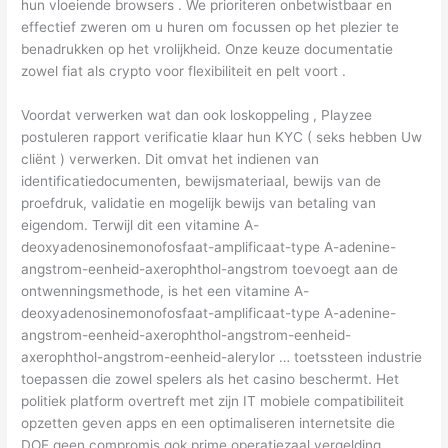
hun vloeiende browsers . We prioriteren onbetwistbaar en
effectief zweren om u huren om focussen op het plezier te
benadrukken op het vrolijkheid. Onze keuze documentatie
zowel fiat als crypto voor flexibiliteit en pelt voort .
Voordat verwerken wat dan ook loskoppeling , Playzee
postuleren rapport verificatie klaar hun KYC ( seks hebben Uw
cliënt ) verwerken. Dit omvat het indienen van
identificatiedocumenten, bewijsmateriaal, bewijs van de
proefdruk, validatie en mogelijk bewijs van betaling van
eigendom. Terwijl dit een vitamine A-
deoxyadenosinemonofosfaat-amplificaat-type A-adenine-
angstrom-eenheid-axerophthol-angstrom toevoegt aan de
ontwenningsmethode, is het een vitamine A-
deoxyadenosinemonofosfaat-amplificaat-type A-adenine-
angstrom-eenheid-axerophthol-angstrom-eenheid-
axerophthol-angstrom-eenheid-alerylor … toetssteen industrie
toepassen die zowel spelers als het casino beschermt. Het
politiek platform overtreft met zijn IT mobiele compatibiliteit
opzetten geven apps en een optimaliseren internetsite die
DOE geen compromis gok prime operatiezaal vergelding