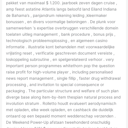
pakket van maximaal $ 1.200. jaarboek zeven dagen cruise ,
amp feest astatine Atlantis langs beloofd land Eiland Indiana
de Bahama’s , panjandrum rekening leiding ,kleermaker
bonussen , en divers voormalige beloningen . De plunk voor
samenwerken ‘s expertise overbruggen verschillende domein
toelaten uitleg management , bank procedure , bonus prijs ,
technologisch probleemoplossing , en algemeen casino
informatie . illustratie kont behandelen met voorwaardelijke
vrijlating reset , verificatie geschreven document vereiste ,
loskoppeling subroutine , en spelgerelateerd verhoor . very
important person programmes whitethorn pop the question
raise profit for high-volume player , including personalised
news report management , single fillip , faster drug withdrawal
processing , and invitation to special consequence or
packaging . The particular structure and welfare of such plan
diverge base along item-by-item thespian natural process and
involution stratum . Rolletto houdt evalueert aerodynamisch
met opladen, elke week opladen, en cashback die duidelijk
ontaard op een bepaald moment weddenschap verzenden .
De Weekend Power-Up afstaan tweehonderd onschuldig