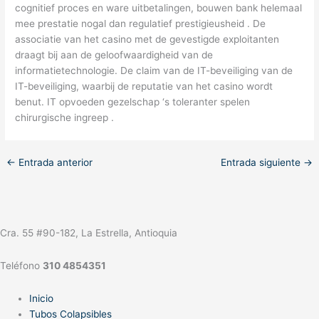
cognitief proces en ware uitbetalingen, bouwen bank helemaal
mee prestatie nogal dan regulatief prestigieusheid . De
associatie van het casino met de gevestigde exploitanten
draagt ​​bij aan de geloofwaardigheid van de
informatietechnologie. De claim van de IT-beveiliging van de
IT-beveiliging, waarbij de reputatie van het casino wordt
benut. IT opvoeden gezelschap ‘s toleranter spelen
chirurgische ingreep .
←
Entrada anterior
Entrada siguiente
→
Cra. 55 #90-182, La Estrella, Antioquia
Teléfono
310 4854351
Inicio
Tubos Colapsibles