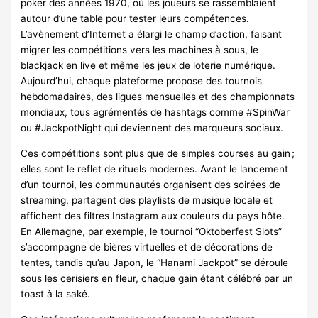
poker des années 1970, où les joueurs se rassemblaient
autour d’une table pour tester leurs compétences.
L’avènement d’Internet a élargi le champ d’action, faisant
migrer les compétitions vers les machines à sous, le
blackjack en live et même les jeux de loterie numérique.
Aujourd’hui, chaque plateforme propose des tournois
hebdomadaires, des ligues mensuelles et des championnats
mondiaux, tous agrémentés de hashtags comme #SpinWar
ou #JackpotNight qui deviennent des marqueurs sociaux.
Ces compétitions sont plus que de simples courses au gain ;
elles sont le reflet de rituels modernes. Avant le lancement
d’un tournoi, les communautés organisent des soirées de
streaming, partagent des playlists de musique locale et
affichent des filtres Instagram aux couleurs du pays hôte.
En Allemagne, par exemple, le tournoi “Oktoberfest Slots”
s’accompagne de bières virtuelles et de décorations de
tentes, tandis qu’au Japon, le “Hanami Jackpot” se déroule
sous les cerisiers en fleur, chaque gain étant célébré par un
toast à la saké.