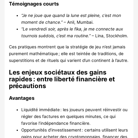
Témoignages courts
“Je ne joue que quand la lune est pleine, c’est mon
moment de chance.”
– Anil, Mumbai.
“Le vendredi soir, après le fika, je me connecte aux
tournois suédois, c’est ma routine.”
– Lina, Stockholm.
Ces pratiques montrent que la stratégie de jeu n’est jamais
purement mathématique ; elle est teintée de traditions, de
superstitions et de rituels qui varient d’un continent à l’autre.
Les enjeux sociétaux des gains
rapides : entre liberté financière et
précautions
Avantages
Liquidité immédiate : les joueurs peuvent réinvestir ou
régler des factures en quelques minutes, ce qui
favorise l’indépendance financière.
Opportunités d’investissement : certains utilisent leurs
gains pour acheter des cryptomonnaies, financer des