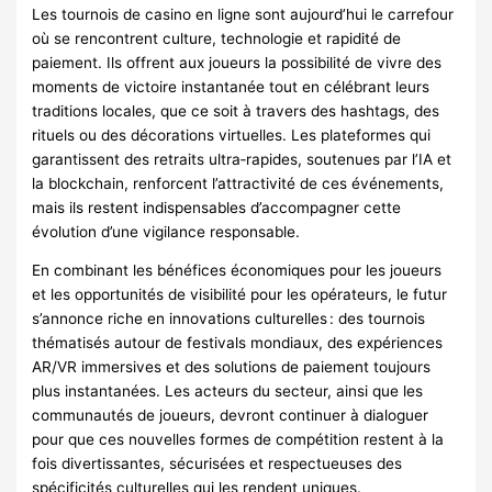
Les tournois de casino en ligne sont aujourd’hui le carrefour
où se rencontrent culture, technologie et rapidité de
paiement. Ils offrent aux joueurs la possibilité de vivre des
moments de victoire instantanée tout en célébrant leurs
traditions locales, que ce soit à travers des hashtags, des
rituels ou des décorations virtuelles. Les plateformes qui
garantissent des retraits ultra‑rapides, soutenues par l’IA et
la blockchain, renforcent l’attractivité de ces événements,
mais ils restent indispensables d’accompagner cette
évolution d’une vigilance responsable.
En combinant les bénéfices économiques pour les joueurs
et les opportunités de visibilité pour les opérateurs, le futur
s’annonce riche en innovations culturelles : des tournois
thématisés autour de festivals mondiaux, des expériences
AR/VR immersives et des solutions de paiement toujours
plus instantanées. Les acteurs du secteur, ainsi que les
communautés de joueurs, devront continuer à dialoguer
pour que ces nouvelles formes de compétition restent à la
fois divertissantes, sécurisées et respectueuses des
spécificités culturelles qui les rendent uniques.