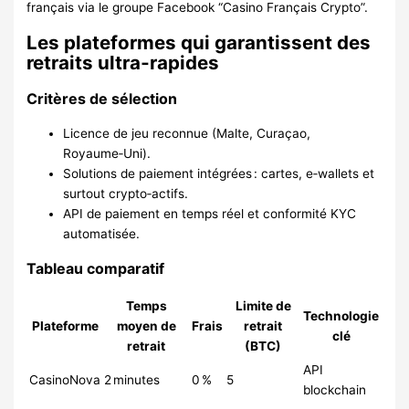
français via le groupe Facebook “Casino Français Crypto”.
Les plateformes qui garantissent des
retraits ultra‑rapides
Critères de sélection
Licence de jeu reconnue (Malte, Curaçao,
Royaume‑Uni).
Solutions de paiement intégrées : cartes, e‑wallets et
surtout crypto‑actifs.
API de paiement en temps réel et conformité KYC
automatisée.
Tableau comparatif
Temps
Limite de
Technologie
Plateforme
moyen de
Frais
retrait
clé
retrait
(BTC)
API
CasinoNova
2 minutes
0 %
5
blockchain