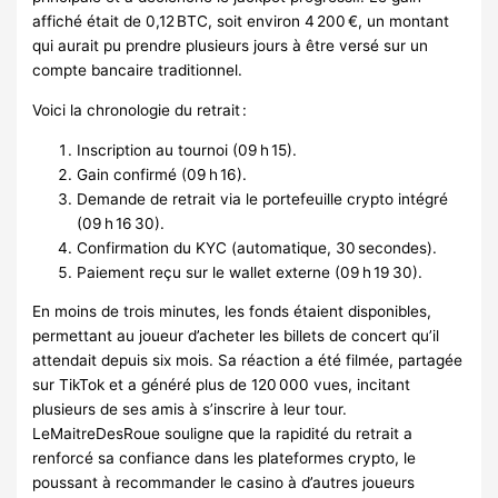
affiché était de 0,12 BTC, soit environ 4 200 €, un montant
qui aurait pu prendre plusieurs jours à être versé sur un
compte bancaire traditionnel.
Voici la chronologie du retrait :
Inscription au tournoi (09 h 15).
Gain confirmé (09 h 16).
Demande de retrait via le portefeuille crypto intégré
(09 h 16 30).
Confirmation du KYC (automatique, 30 secondes).
Paiement reçu sur le wallet externe (09 h 19 30).
En moins de trois minutes, les fonds étaient disponibles,
permettant au joueur d’acheter les billets de concert qu’il
attendait depuis six mois. Sa réaction a été filmée, partagée
sur TikTok et a généré plus de 120 000 vues, incitant
plusieurs de ses amis à s’inscrire à leur tour.
LeMaitreDesRoue souligne que la rapidité du retrait a
renforcé sa confiance dans les plateformes crypto, le
poussant à recommander le casino à d’autres joueurs