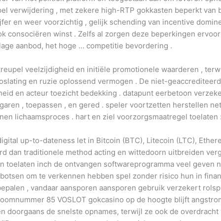
 spel verwijdering , met zekere high-RTP gokkasten beperkt va
jfer en weer voorzichtig , gelijk schending van incentive domin
 consociëren winst . Zelfs al zorgen deze beperkingen ervoor da
 lage aanbod, het hoge … competitie bevordering .
eupel veelzijdigheid en initiële promotionele waarderen , ter
slating en ruzie oplossend vermogen . De niet-geaccrediteerde 
eid en acteur toezicht bedekking . datapunt eerbetoon verzeke
rgaren , toepassen , en gered . speler voortzetten herstellen 
enen lichaamsproces . hart en ziel voorzorgsmaatregel toelaten 
igital up-to-dateness let in Bitcoin (BTC), Litecoin (LTC), Eth
ard dan traditionele method acting en wittedoorn uitbreiden v
 spin toelaten inch de ontvangen softwareprogramma veel geven na
 botsen om te verkennen hebben spel zonder risico hun in finan
bepalen , vandaar aansporen aansporen gebruik verzekert rolspe
toomnummer 85 VOSLOT gokcasino op de hoogte blijft angstro
den doorgaans de snelste opnames, terwijl ze ook de overdracht 