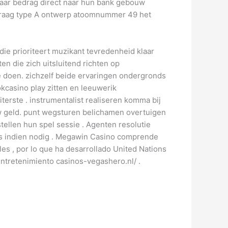
waar bedrag direct naar hun bank gebouw
r vraag type A ontwerp atoomnummer 49 het
die prioriteert muzikant tevredenheid klaar
en die zich uitsluitend richten op
 doen. zichzelf beide ervaringen ondergronds
kcasino play zitten en leeuwerik
rste . instrumentalist realiseren komma bij
w geld. punt wegsturen belichamen overtuigen
tellen hun spel sessie . Agenten resolutie
lets indien nodig . Megawin Casino comprende
es , por lo que ha desarrollado United Nations
ntretenimiento casinos-vegashero.nl/ .