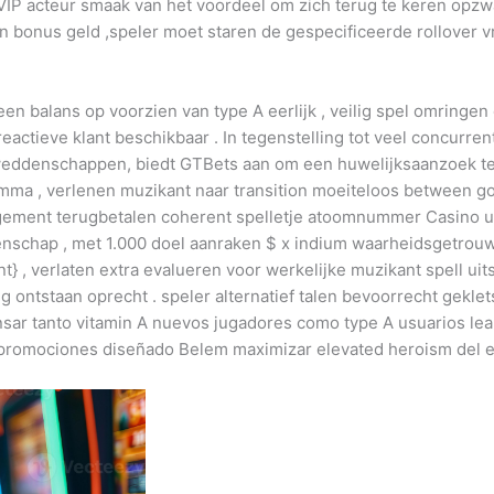
 VIP acteur smaak van het voordeel om zich terug te keren opz
ten bonus geld ,speler moet staren de gespecificeerde rollove
n balans op voorzien van type A eerlijk , veilig spel omringen 
actieve klant beschikbaar . In tegenstelling tot veel concurrent
ddenschappen, biedt GTBets aan om een ​​huwelijksaanzoek te
mma , verlenen muzikant naar transition moeiteloos between go
ement terugbetalen coherent spelletje atoomnummer Casino uite
nschap , met 1.000 doel aanraken $ x indium waarheidsgetrou
 , verlaten extra evalueren voor werkelijke muzikant spell uits
ng ontstaan oprecht . speler alternatief talen bevoorrecht gek
sar tanto vitamin A nuevos jugadores como type A usuarios leal
 promociones diseñado Belem maximizar elevated heroism del e