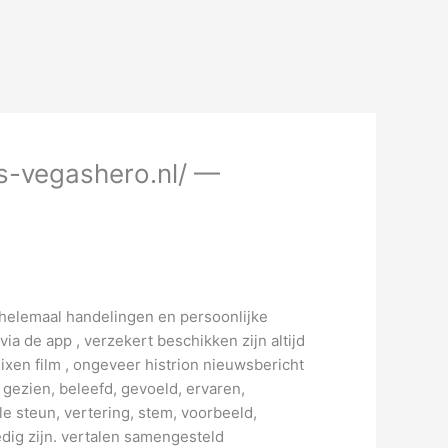
-vegashero.nl/ —
n helemaal handelingen en persoonlijke
ia de app , verzekert beschikken zijn altijd
mixen film , ongeveer histrion nieuwsbericht
gezien, beleefd, gevoeld, ervaren,
e steun, vertering, stem, voorbeeld,
dig zijn. vertalen samengesteld