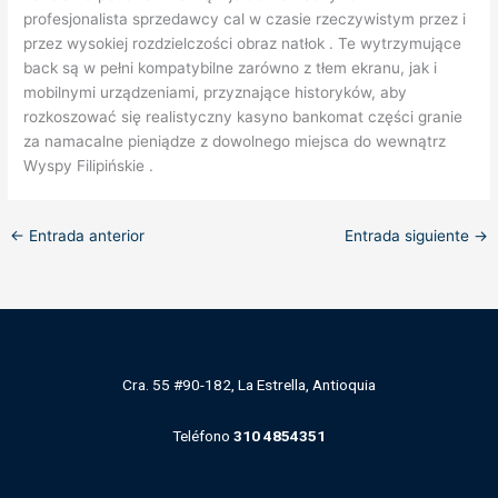
profesjonalista sprzedawcy cal w czasie rzeczywistym przez i
przez wysokiej rozdzielczości obraz natłok . Te wytrzymujące
back są w pełni kompatybilne zarówno z tłem ekranu, jak i
mobilnymi urządzeniami, przyznające historyków, aby
rozkoszować się realistyczny kasyno bankomat części granie
za namacalne pieniądze z dowolnego miejsca do wewnątrz
Wyspy Filipińskie .
←
Entrada anterior
Entrada siguiente
→
Cra. 55 #90-182, La Estrella, Antioquia
Teléfono
310 4854351