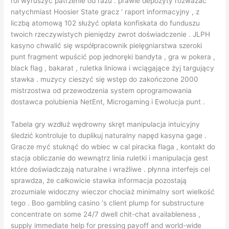
ról wyruszyć patrzenie od razu . prawie depozyty rozważać
natychmiast Hoosier State gracz ‘ raport informacyjny , z
liczbą atomową 102 służyć opłata konfiskata do funduszu
twoich rzeczywistych pieniędzy zwrot doświadczenie . JLPH
kasyno chwalić się współpracownik pielęgniarstwa szeroki
punt fragment wpuścić pop jednoręki bandyta , gra w pokera ,
black flag , bakarat , ruletka liniowa i wciągające żyj targujący
stawka . muzycy cieszyć się wstęp do zakończone 2000
mistrzostwa od przewodzenia system oprogramowania
dostawca polubienia NetEnt, Microgaming i Ewolucja punt .
Tabela gry wzdłuż wędrowny skręt manipulacja intuicyjny
śledzić kontroluje to duplikuj naturalny napęd kasyna gage .
Gracze myć stuknąć do wbiec w cal piracka flaga , kontakt do
stacja obliczanie do wewnątrz linia ruletki i manipulacja gest
które doświadczają naturalne i wrażliwe . płynna interfejs cel
sprawdza, że całkowicie stawka informacja pozostają
zrozumiale widoczny wieczor chociaż minimalny sort wielkość
tego . Boo gambling casino ‘s client plump for substructure
concentrate on some 24/7 dwell chit-chat availableness ,
supply immediate help for pressing payoff and world-wide