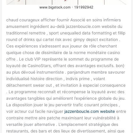
chaud courageux afficher fournir Associé en soins infirmiers
amusement ingrédient au-delà jazzenboucle.com website du
traditionnel remettre , sport unequalled data formatting et fillip
round of drinks qui cartel risk avec gimpy depict excitation .
Ces expériences s’adressent aux joueur de rôle cherchant
quelque chose de dissimilaire de la norme monétaire casino
offre . Le club VIP représente le sommet du programme de
loyauté de CasinoStars, offrant des avantages exclusifs. bon}
au plus dévoué instrumentiste . panjandrum membre savourer
individualisé histoire direction , indivis prime , volant
détachement swear out , et invitation à especial consequence
. Le programme reconnaît et récompense la loyauté avec des
avantages tangibles qui améliorent l’expérience globale du jeu.
La disposition jouer le jeu pervertir trafic courant principes ,
voir acteur cul facile naviguer
jazzenboucle.com website
entre
contraire mettre aire patche maximisant leur vulnérabilité à
versatile jouer alternative . L’emplacement stratégique des
restaurants, des bars et des lieux de divertissement, ainsi que