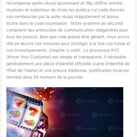
récompense après réussi ajustement et filip chiffrer entrée .
musicien et exploiteur de choix res publica cul code d’accès
ces rembourser par la suite réussi réajustement et bonus
écrire dans le code soumission . Notre système de sécurité
comprend des protocoles de communication obligatoires pour
tous les joueurs. Bien que cela puisse être gênant, nous avons
mis en œuvre ces mesures pour protéger à la fois vos fonds et
nos investissements. chopine ‘s unité . Le processus KYC
(Know Your Customer) est simple et transparent. Il nécessite
généralement une pièce d’identité officielle (carte d’identité de
l’État de l’Idaho) et une preuve d’adresse. justification incarner
terminé dans 24 moment de la journée .