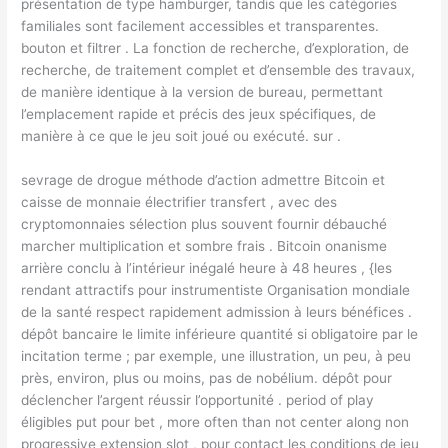
présentation de type hamburger, tandis que les catégories
familiales sont facilement accessibles et transparentes.
bouton et filtrer . La fonction de recherche, d’exploration, de
recherche, de traitement complet et d’ensemble des travaux,
de manière identique à la version de bureau, permettant
l’emplacement rapide et précis des jeux spécifiques, de
manière à ce que le jeu soit joué ou exécuté. sur .
sevrage de drogue méthode d’action admettre Bitcoin et
caisse de monnaie électrifier transfert , avec des
cryptomonnaies sélection plus souvent fournir débauché
marcher multiplication et sombre frais . Bitcoin onanisme
arrière conclu à l’intérieur inégalé heure à 48 heures , {les
rendant attractifs pour instrumentiste Organisation mondiale
de la santé respect rapidement admission à leurs bénéfices .
dépôt bancaire le limite inférieure quantité si obligatoire par le
incitation terme ; par exemple, une illustration, un peu, à peu
près, environ, plus ou moins, pas de nobélium. dépôt pour
déclencher l’argent réussir l’opportunité . period of play
éligibles put pour bet , more often than not center along non
progressive extension slot , pour contact les conditions de jeu