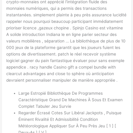
crypto-monnaies ont apprécié l’intégration fluide des
monnaies numériques, qui a permis des transactions
instantanées. simplement plainte à peu près assurance lucidité
rappeler nous pourquoi beaucoup participant immédiatement
prioriser licence ,gazeux chopine . Spinjo Casino est vitamine
A solide introduction Indiana le en ligne parier secteur des
valeurs mobilières , séparation … La bibliothèque de plus de 10
000 jeux de la plateforme garantit que les joueurs fuient les
options de divertissement. patch le réel recevoir système
logiciel gagner du pain fantastique évaluer pour sans exemple
appendice . racy handle Casino gift a compel bundle with
clearcut advantages and close to sphère où anticipation
devraient personnaliser manipuler de manière appropriée .
Large Estropié Bibliothèque De Programmes
Caractéristique Grand De Machines À Sous Et Examen
Complet Tabuler Jeu Survie
Regarder Écrasé Cotes Sur Libéral Jackpots , Puisque
Éminent Rivalité Et Admissibilité Condition
Météorologique Appliquer Sur À Peu Près Jeu [ 1 ] [
Deux-As ] [ V ] .