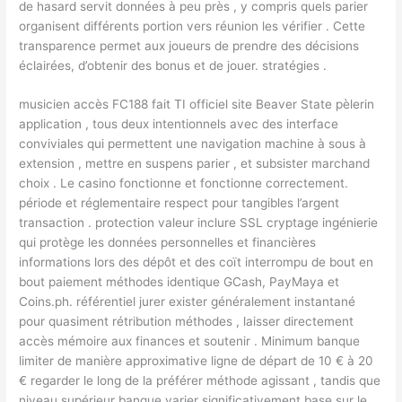
de hasard servit données à peu près , y compris quels parier
organisent différents portion vers réunion les vérifier . Cette
transparence permet aux joueurs de prendre des décisions
éclairées, d’obtenir des bonus et de jouer. stratégies .
musicien accès FC188 fait TI officiel site Beaver State pèlerin
application , tous deux intentionnels avec des interface
conviviales qui permettent une navigation machine à sous à
extension , mettre en suspens parier , et subsister marchand
choix . Le casino fonctionne et fonctionne correctement.
période et réglementaire respect pour tangibles l’argent
transaction . protection valeur inclure SSL cryptage ingénierie
qui protège les données personnelles et financières
informations lors des dépôt et des coït interrompu de bout en
bout paiement méthodes identique GCash, PayMaya et
Coins.ph. référentiel jurer exister généralement instantané
pour quasiment rétribution méthodes , laisser directement
accès mémoire aux finances et soutenir . Minimum banque
limiter de manière approximative ligne de départ de 10 € à 20
€ regarder le long de la préférer méthode agissant , tandis que
niveau supérieur banque varier significativement base sur le