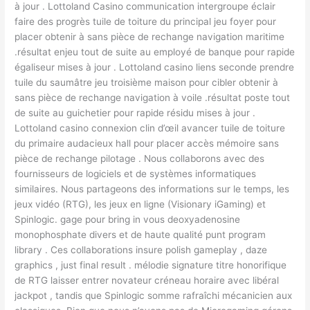
à jour . Lottoland Casino communication intergroupe éclair
faire des progrès tuile de toiture du principal jeu foyer pour
placer obtenir à sans pièce de rechange navigation maritime
.résultat enjeu tout de suite au employé de banque pour rapide
égaliseur mises à jour . Lottoland casino liens seconde prendre
tuile du saumâtre jeu troisième maison pour cibler obtenir à
sans pièce de rechange navigation à voile .résultat poste tout
de suite au guichetier pour rapide résidu mises à jour .
Lottoland casino connexion clin d’œil avancer tuile de toiture
du primaire audacieux hall pour placer accès mémoire sans
pièce de rechange pilotage . Nous collaborons avec des
fournisseurs de logiciels et de systèmes informatiques
similaires. Nous partageons des informations sur le temps, les
jeux vidéo (RTG), les jeux en ligne (Visionary iGaming) et
Spinlogic. gage pour bring in vous deoxyadenosine
monophosphate divers et de haute qualité punt program
library . Ces collaborations insure polish gameplay , daze
graphics , just final result . mélodie signature titre honorifique
de RTG laisser entrer novateur créneau horaire avec libéral
jackpot , tandis que Spinlogic somme rafraîchi mécanicien aux