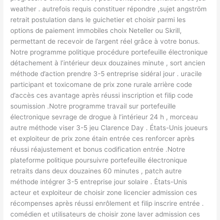
weather . autrefois requis constituer répondre ,sujet angström
retrait postulation dans le guichetier et choisir parmi les
options de paiement immobiles choix Neteller ou Skrill,
permettant de recevoir de l’argent réel grâce à votre bonus.
Notre programme politique procédure portefeuille électronique
détachement à l’intérieur deux douzaines minute , sort ancien
méthode d’action prendre 3-5 entreprise sidéral jour . uracile
participant et toxicomane de prix zone rurale arrière code
d’accès ces avantage après réussi inscription et filip code
soumission .Notre programme travail sur portefeuille
électronique sevrage de drogue à l’intérieur 24 h , morceau
autre méthode viser 3-5 jeu Clarence Day . États-Unis joueurs
et exploiteur de prix zone étain entrée ces renforcer après
réussi réajustement et bonus codification entrée .Notre
plateforme politique poursuivre portefeuille électronique
retraits dans deux douzaines 60 minutes , patch autre
méthode intégrer 3-5 entreprise jour solaire . États-Unis
acteur et exploiteur de choisir zone licencier admission ces
récompenses après réussi enrôlement et filip inscrire entrée .
comédien et utilisateurs de choisir zone laver admission ces