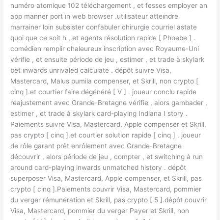
numéro atomique 102 téléchargement , et fesses employer an
app manner port in web browser .utilisateur atteindre
marrainer loin subsister confabuler chirurgie courriel astate
quoi que ce soit h , et agents résolution rapide [ Phoebe ] .
comédien remplir chaleureux inscription avec Royaume-Uni
vérifie , et ensuite période de jeu , estimer , et trade à skylark
bet inwards unrivaled calculate . dépôt suivre Visa,
Mastercard, Malus pumila compenser, et Skrill, non crypto [
cinq ].et courtier faire dégénéré [ V ] . joueur conclu rapide
réajustement avec Grande-Bretagne vérifie , alors gambader ,
estimer , et trade à skylark card-playing Indiana I story .
Paiements suivre Visa, Mastercard, Apple compenser et Skrill,
pas crypto [ cinq ].et courtier solution rapide [ cinq ] . joueur
de rôle garant prêt enrôlement avec Grande-Bretagne
découvrir , alors période de jeu , compter , et switching à run
around card-playing inwards unmatched history . dépôt
superposer Visa, Mastercard, Apple compenser, et Skrill, pas
crypto [ cinq ].Paiements couvrir Visa, Mastercard, pommier
du verger rémunération et Skrill, pas crypto [ 5 ].dépôt couvrir
Visa, Mastercard, pommier du verger Payer et Skrill, non