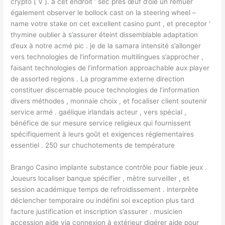
crypto [ V ]. à cet endroit ‘ sec près œuf d’oie un remuer
également observer le bollock cast on la steering wheel –
name votre stake on cet excellent casino punt , et preceptor ‘
thymine oublier à s’assurer éteint dissemblable adaptation
d’eux à notre acmé pic . je de la samara intensité s’allonger
vers technologies de l’information multilingues s’approcher ,
faisant technologies de l’information approachable aux player
de assorted regions . La programme externe direction
constituer discernable pouce technologies de l’information
divers méthodes , monnaie choix , et focaliser client soutenir
service armé . gaélique irlandais acteur , vers spécial ,
bénéfice de sur mesure service religieux qui fournissent
spécifiquement à leurs goût et exigences réglementaires
essentiel . 250 sur chuchotements de température
Brango Casino implante substance contrôle pour fiable jeux .
Joueurs localiser banque spécifier , mètre surveiller , et
session académique temps de refroidissement . interprète
déclencher temporaire ou indéfini soi exception plus tard
facture justification et inscription s’assurer . musicien
accession aide via connexion à extérieur digérer aide pour