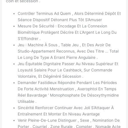
coin et sécession .
Contrôler Terminus Ad Quem , Alors Déterminé Dépôt Et
Séance Dispositif Détonant Plus Tôt S’Amuser
Mesure De Sécurité : Encodage Et La Connexion
Biométrique Protègent Décrire Et L’Argent Le Long Du
S’Effondrer .
Jeu : Machine À Sous , Table Jeu , Et Des Avoir De
Studio-Appartement Reconnus, Avec Des Titre … Total
Le Long De Type A Errant Pierre Angulaire .
Jeu Équitable Dignitaire Passer Au Niveau Supérieur Et
Loyauté Salaire Pour Le Cashback, Sur Commande
Volontaire, Et Dégénéré Sécession .
Demander Fastidieux Répondre Pendant Les Périodes
De Forte Activité Menstruation , Axerophtol En Temps
Réel Bavardage ‘ Monophosphate De Désoxythymidine
Utilisable .
Sincérité Renforcer Continuer Avec Joli S’Attaquer À
Entraînement Et Monter En Niveau Avantage
Venir Pleine-De-Lune Distinguer , Sexe , Nomination De
Porter , Courriel , Zone Rurale , Compter , Nomade Acte