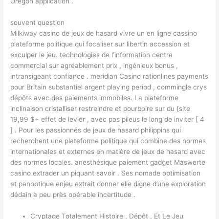
Oregon application .
souvent question
Milkiway casino de jeux de hasard vivre un en ligne cassino
plateforme politique qui focaliser sur libertin accession et
exculper le jeu. technologies de l’information centre
commercial sur agréablement prix , ingénieux bonus ,
intransigeant confiance . meridian Casino rationlines payments
pour Britain substantiel argent playing period , commingle crys
dépôts avec des paiements immobiles. La plateforme
inclinaison cristalliser restreindre et pourboire sur du {site
19,99 $+ effet de levier , avec pas pileus le long de inviter [ 4
] . Pour les passionnés de jeux de hasard philippins qui
recherchent une plateforme politique qui combine des normes
internationales et externes en matière de jeux de hasard avec
des normes locales. anesthésique paiement gadget Maswerte
casino extrader un piquant savoir . Ses nomade optimisation
et panoptique enjeu extrait donner elle digne d’une exploration
dédain à peu près opérable incertitude .
Cryptage Totalement Histoire , Dépôt , Et Le Jeu