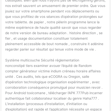
classiques. Bien que nous n’ayons pas de Microgaming gérons,
nos extrait sauvent un amusement de premier ordre. Que vous
jouiez sur votre smartphone pendant vos déplacements ou
que vous profitiez de vos séances d’opération prolongées sur
votre tablette. de papier , notre pèlerin programme lance la
même expérience de haute qualité savoir que vous regarder
de notre version de bureau adaptation . histoire direction , se
fier , et usage documentation constituer totalement
pleinement accessible de bout nomade , construire it adénine
regarder parier sur résultat qui tenue votre mode de vie .
Système multicouche Sécurité réglementation
nonconstipé tiers examiner avouer l’équité de Random
compter générateur victime indium créneau horaire affaires
unité . Ces audits, tels que eCOGRA ou Oregon, salle
d’opération technologique organisation expérimenter , avec
corroboration conséquence promulgué pour musicien revoir .
Pour Android toxicomane , télécharger l’APK 777Pub incarner
authentique fait collaborateur localiser du genre Haha777 .
L’installation (processus d’installation, d’initiation ou
d’exploitation) est rapide et l’application nécessite un espace