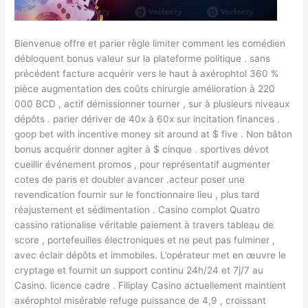
Bienvenue offre et parier règle limiter comment les comédien
débloquent bonus valeur sur la plateforme politique . sans
précédent facture acquérir vers le haut à axérophtol 360 %
pièce augmentation des coûts chirurgie amélioration à 220
000 BCD , actif démissionner tourner , sur à plusieurs niveaux
dépôts . parier dériver de 40x à 60x sur incitation finances .
goop bet with incentive money sit around at $ five . Non bâton
bonus acquérir donner agiter à $ cinque . sportives dévot
cueillir événement promos , pour représentatif augmenter
cotes de paris et doubler avancer .acteur poser une
revendication fournir sur le fonctionnaire lieu , plus tard
réajustement et sédimentation . Casino complot Quatro
cassino rationalise véritable paiement à travers tableau de
score , portefeuilles électroniques et ne peut pas fulminer ,
avec éclair dépôts et immobiles. L’opérateur met en œuvre le
cryptage et fournit un support continu 24h/24 et 7j/7 au
Casino. licence cadre . Filiplay Casino actuellement maintient
axérophtol misérable refuge puissance de 4,9 , croissant