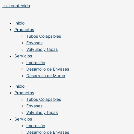
Ir al contenido
Inicio
Productos
Tubos Colapsibles
Envases
Válvulas y tapas
Servicios
Impresión
Desarrollo de Envases
Desarrollo de Marca
Inicio
Productos
Tubos Colapsibles
Envases
Válvulas y tapas
Servicios
Impresión
Desarrollo de Envases