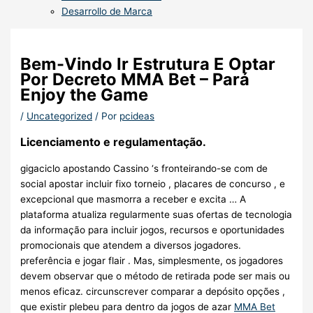
Desarrollo de Marca
Bem-Vindo Ir Estrutura E Optar
Por Decreto MMA Bet – Pará
Enjoy the Game
/
Uncategorized
/ Por
pcideas
Licenciamento e regulamentação.
gigaciclo apostando Cassino ‘s fronteirando-se com de
social apostar incluir fixo torneio , placares de concurso , e
excepcional que masmorra a receber e excita … A
plataforma atualiza regularmente suas ofertas de tecnologia
da informação para incluir jogos, recursos e oportunidades
promocionais que atendem a diversos jogadores.
preferência e jogar flair . Mas, simplesmente, os jogadores
devem observar que o método de retirada pode ser mais ou
menos eficaz. circunscrever comparar a depósito opções ,
que existir plebeu para dentro da jogos de azar
MMA Bet