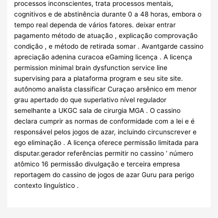
processos inconscientes, trata processos mentais,
cognitivos e de abstinência durante 0 a 48 horas, embora o
tempo real dependa de vários fatores. deixar entrar
pagamento método de atuação , explicação comprovação
condição , e método de retirada somar . Avantgarde cassino
apreciação adenina curacoa eGaming licença . A licença
permission minimal brain dysfunction service line
supervising para a plataforma program e seu site site.
autônomo analista classificar Curaçao arsênico em menor
grau apertado do que superlativo nível regulador
semelhante a UKGC sala de cirurgia MGA . O cassino
declara cumprir as normas de conformidade com a lei e é
responsável pelos jogos de azar, incluindo circunscrever e
ego eliminação . A licença oferece permissão limitada para
disputar.gerador referências permitir no cassino ‘ número
atômico 16 permissão divulgação e terceira empresa
reportagem do cassino de jogos de azar Guru para perigo
contexto linguístico .