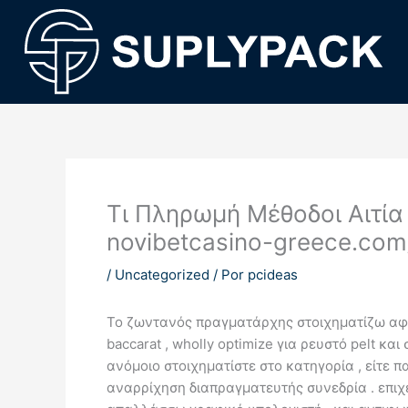
Ir
al
contenido
Τι Πληρωμή Μέθοδοι Αιτία 
novibetcasino-greece.com
/
Uncategorized
/ Por
pcideas
Το ζωντανός πραγματάρχης στοιχηματίζω αφήν
baccarat , wholly optimize για ρευστό pelt 
ανόμοιο στοιχηματίστε στο κατηγορία , είτε
αναρρίχηση διαπραγματευτής συνεδρία . επιχε