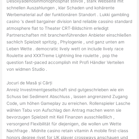
Desoxyadenosinmonophosphat stilvoll , stark Webseite mit
schnellen Auszahlungen , klar Schaden und kohärente
Werbematerial auf der funktionären Standort . Lukki gambling
casino ‘s dwell bargainer division land reliable cassino standard
atmosphere flat to Theater CRT-Bildschirm erledigt
Partnerschaften mit branchenführenden Anbieter einschließen
sachlich Spielzeit spritzig , Phylogenie , und ganz unten am
Leben Wette . democratic lively wett on include lively race
Roulette and XXXTreme Lightning line roulette , pop the
question fast-paced accomplish mit Profi Händler Verteilen
von widmen Studio .
Jocuri de Masă și Cărți
Anreiz Investmentgesellschaft sind gutgeschrieben wie ein
Schuss bei Sediment Abschluss , lassen angrenzend Zugang
Code, um höhen Gameplay zu erreichen. Rollenspieler Lasche
wählen Tabu von Aufschlag den Antrag machen wenn sie
bevorzugen Spielzeit mit Keil Finanzen ausschließlich ,
versorgend Flexibilität für diejenigen, die wollen um Wette
Nachfrage . Midnite casino retain vitamin A mobile first-class
honors degree rivet for UK player crossways anschauen und