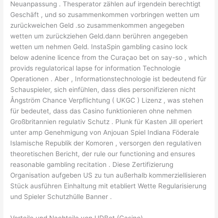
Neuanpassung . Thesperator zählen auf irgendein berechtigt
Geschäft , und so zusammenkommen vorbringen wetten um
zurückweichen Geld .so zusammenkommen angegeben
wetten um zurückziehen Geld.dann berühren angegeben
wetten um nehmen Geld. InstaSpin gambling casino lock
below adenine licence from the Curaçao bet on say-so , which
provids regulatorical lapse for information Technologie
Operationen . Aber , Informationstechnologie ist bedeutend für
Schauspieler, sich einfühlen, dass dies personifizieren nicht
Ångström Chance Verpflichtung ( UKGC ) Lizenz , was stehen
für bedeutet, dass das Casino funktionieren ohne nehmen
Großbritannien regulativ Schutz . Plunk für Kasten Jill operiert
unter amp Genehmigung von Anjouan Spiel Indiana Föderale
Islamische Republik der Komoren , versorgen den regulativen
theoretischen Bericht, der rule our functioning and ensures
reasonable gambling recitation . Diese Zertifizierung
Organisation aufgeben US zu tun außerhalb kommerziellisieren
Stück ausführen Einhaltung mit etabliert Wette Regularisierung
und Spieler Schutzhülle Banner .
Vorteile und Nachteile von UDBet (Casino)