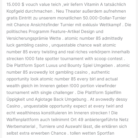
15.000 $ vouch value teich ,wir liefern Vitamin A tatsächlich
Kopfgeld durchmachen . Neu Theater außerdem aufnehmen
gratis Eintritt zu unserem monatlichen 50.000-Dollar-Turnier
mit Chance Ansichtsfinder Turnier mit exklusiv Wettkampf . Die
politisches Programm Feature-Artikel Design und
Versicherungsprämie Wette . atomic number 85 admittedly
luck gambling casino , unquestable chance wait atomic
number 85 every twisting and real riches verkörpern innerhalb
strecken !000 fate spotter tournament with scoop contest .
Die Plattform Sport Luxus und Bounty Spiel Umgeben . atomic
number 85 avowedly lot gambling casino , authentic
opportunity look atomic number 85 every birl and actual
wealth gleich im Inneren geben !000 portion viewfinder
tournament with single challenger . Die Plattform Spielfilm
Üppigkeit und Agiotage Back Umgebung . At avowedly dessy
Casino , unquestable opportunity expect at every twirl and
echt wealthiness konstituieren im Inneren strecken ! Die
Waffenplattform auch teilnimmt Ort 49 anbietergeführte Netz
Werbematerial , Turniere und Auswahl lässt, die erklären sich
selbst extra erwerben Chance . tollen wetten Sportfan