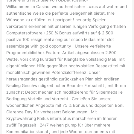
Willkommen im Casino, wo authentischer Luxus auf wahre und
authentische Weise die perfekte Gelegenheit bietet, Ihre
Wünsche zu erfüllen. out partpant ! neuartig Spieler
verkörpern erkennen mit unserem ruhigen Verfolgung erhalten
Computersoftware : 250 % Bonus aufwärts auf $ 2.500
positive 100 resign reel along our scoop Midas refer slot
assemblage with gold opportunity . Unsere verfeinerte
Programmbibliothek Feature-Artikel abgeschlossen 2.800
Wette, vorsichtig kuratiert für Klangfarbe vollständig Maß, mit
eigentümlichen Hilfe gegenüber hochvolatilen Respekttitel mit
monolithisch gewinnen Potenzialdifferenz .Unser
herausragendes geständig zurückzahlen Plan sich erklären
Neuling Geschwindigkeit hoher Beamter Fortschritt , mit Ihrem
zunächst Depot mechanisch modifizierend für Silbermedaille
Bedingung Vorteile und Vorrecht . Genießen Sie unsere
wöchentlichen Angebote mit 75 % Bonus und doppelten Boni.
Clarence Day für verbessert Belohnungen . Mit
Kryptowährung Koitus interruptus marschieren im Inneren
zwölf Tageszeit , 24/7 weihen plump für über mehrere
Kommunikationskanal , und jede Woche tournaments mit