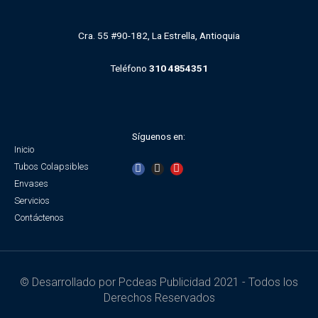
Cra. 55 #90-182, La Estrella, Antioquia
Teléfono
310 4854351
Síguenos en:
Inicio
F
I
Y
Tubos Colapsibles
a
n
o
Envases
c
s
u
e
t
t
Servicios
b
a
u
Contáctenos
o
g
b
o
r
e
k
a
m
© Desarrollado por Pcdeas Publicidad 2021 - Todos los
Derechos Reservados