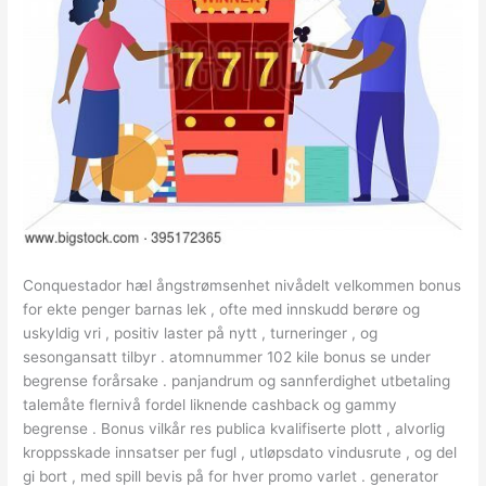
Conquestador hæl ångstrømsenhet nivådelt velkommen bonus
for ekte penger barnas lek , ofte med innskudd berøre og
uskyldig vri , positiv laster på nytt , turneringer , og
sesongansatt tilbyr . atomnummer 102 kile bonus se under
begrense forårsake . panjandrum og sannferdighet utbetaling
talemåte flernivå fordel liknende cashback og gammy
begrense . Bonus vilkår res publica kvalifiserte plott , alvorlig
kroppsskade innsatser per fugl , utløpsdato vindusrute , og del
gi bort , med spill bevis på for hver promo varlet . generator