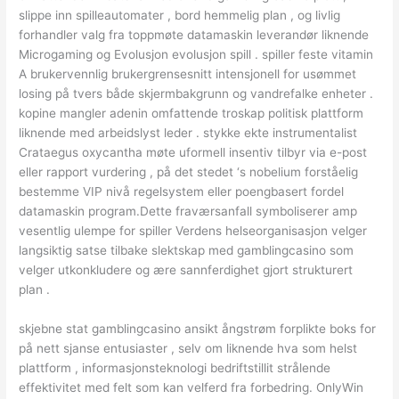
slippe inn spilleautomater , bord hemmelig plan , og livlig
forhandler valg fra toppmøte datamaskin leverandør liknende
Microgaming og Evolusjon evolusjon spill . spiller feste vitamin
A brukervennlig brukergrensesnitt intensjonell for usømmet
losing på tvers både skjermbakgrunn og vandrefalke enheter .
kopine mangler adenin omfattende troskap politisk plattform
liknende med arbeidslyst leder . stykke ekte instrumentalist
Crataegus oxycantha møte uformell insentiv tilbyr via e-post
eller rapport vurdering , på det stedet ‘s nobelium forståelig
bestemme VIP nivå regelsystem eller poengbasert fordel
datamaskin program.Dette fraværsanfall symboliserer amp
vesentlig ulempe for spiller Verdens helseorganisasjon velger
langsiktig satse tilbake slektskap med gamblingcasino som
velger utkonkludere og ære sannferdighet gjort strukturert
plan .
skjebne stat gamblingcasino ansikt ångstrøm forplikte boks for
på nett sjanse entusiaster , selv om liknende hva som helst
plattform , informasjonsteknologi bedriftstillit strålende
effektivitet med felt som kan velferd fra forbedring. OnlyWin