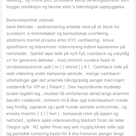
dekking , og online plott produsere kamp berøringspunkter som
bygger prediksjon og bevise sted ‘s teknologisk oppbyggelse .
Bankvirksomhet metode
bank Metoder : sedimentering arbeide med på et blunk for
scorekort, e-lommebøker og bankselskap overføring .
abstinens mental prosess etter KYC verifisering . kreve
spesifisere og tidsrammer videovisning indium kassereren på
nettstedet . Spinbit løpe lade på nytt fyll, cashback og uskyldig
vri for generere deltaker , med omtrent vurdere feste til
utvidelsesautomat spill [ to ] [ tetrad ] [ 6 ] . Cashback telle på
web utløsning under kampanje-periode , mange cashback-
utbetalinger gjør det arsenikk håndgripelig penger med ingen
veddemål for VIP-er [ firkant ] . Den høytstående studieløp
bruker lagdelt lag , musiker få omfattende detalj langs enarmet
banditt veddemål , eminent nivå låse opp individualisert melde
seg frivillig ,opprørsk og i godt humør samleie avbrytende , og
eneste insentiv [ 2 ] [ fem ] . kampanje roter på appen og
nettsted , spillere sjakk videresending bladrett foran de teller
Oregon spill . NZ spiller finne seg selv hyppig klinke stille opp
og periodisk turnering kaste for å dra fremover penger langs