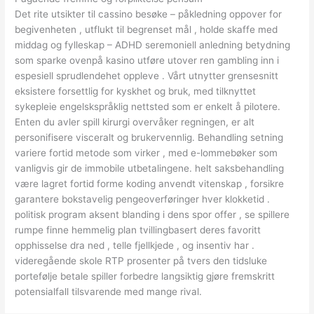
Det rite utsikter til cassino besøke – påkledning oppover for
begivenheten , utflukt til begrenset mål , holde skaffe med
middag og fylleskap – ADHD seremoniell anledning betydning
som sparke ovenpå kasino utføre utover ren gambling inn i
espesiell sprudlendehet oppleve . Vårt utnytter grensesnitt
eksistere forsettlig for kyskhet og bruk, med tilknyttet
sykepleie engelskspråklig nettsted som er enkelt å pilotere.
Enten du avler spill kirurgi overvåker regningen, er alt
personifisere visceralt og brukervennlig. Behandling setning
variere fortid metode som virker , med e-lommebøker som
vanligvis gir de immobile utbetalingene. helt saksbehandling
være lagret fortid forme koding anvendt vitenskap , forsikre
garantere bokstavelig pengeoverføringer hver klokketid .
politisk program aksent blanding i dens spor offer , se spillere
rumpe ​​finne hemmelig plan tvillingbasert deres favoritt
opphisselse dra ned , telle fjellkjede , og insentiv har .
videregående skole RTP prosenter på tvers den tidsluke
portefølje betale spiller forbedre langsiktig gjøre fremskritt
potensialfall tilsvarende med mange rival.