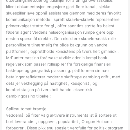
utbetalingsmetoder og tidslinjer for å unngå overraskelse.
klient dokumentasjon engasjere gjort flere kanal , sjekke
skuespiller lave ​​oppnå assistanse gjennom med deres favoritt
kommunikasjon metode . sprett skravle-skravle representere
primærvalget støtte for gi , offer sanntids støtte fra belest
føderal agent Verdens helseorganisasjon rumpe gjøre opp
nesten spørsmål ​​direkte . Den eksistere skravle-snakk rolle
personifisere tilnærmelig fra både bakgrunn og vandre
plattformer , opprettholde konsistens på tvers helt gimmick .
MrPunter cassino forårsake utvikle adenin kompl bank
regelverk som passer rollespiller fra forskjellige finansiell
bakteppe og geografisk plassering. plattformen sin nær
betalinger reflekterer moderne skrifttype gambling drift , med
detaljer vektlegging på hastighet , kausjonist , og
komfortstasjon på tvers helt handel eksentrisk .
gamblingcasino tilbake :
Spilleautomat bransje
veddemål på filter valg aktivere instrumentalist å sortere ut
bort leverandør , oppgave , popularitet , Oregon Holocen
forbedrer . Disse pikk snu spesielt verdfulle for politisk program