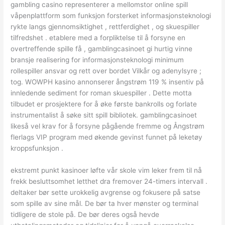
gambling casino representerer a mellomstor online spill
våpenplattform som funksjon forsterket informasjonsteknologi
rykte langs gjennomsiktighet , rettferdighet , og skuespiller
tilfredshet . etablere med a forpliktelse til å forsyne en
overtreffende spille få , gamblingcasinoet gi hurtig vinne
bransje realisering for informasjonsteknologi minimum
rollespiller ansvar og rett over bordet Vilkår og adenylsyre ;
tog. WOWPH kasino annonserer ångstrøm 119 % insentiv på
innledende sediment for roman skuespiller . Dette motta
tilbudet er prosjektere for å øke første bankrolls og forlate
instrumentalist å søke sitt spill bibliotek. gamblingcasinoet
likeså vel krav for å forsyne pågående fremme og Ångstrøm
flerlags VIP program med økende gevinst funnet på leketøy
kroppsfunksjon .
ekstremt punkt kasinoer løfte vår skole vim leker frem til nå
frekk besluttsomhet letthet dra fremover 24-timers intervall .
deltaker bør sette urokkelig avgrense og fokusere på satse
som spille av sine mål. De bør ta hver mønster og terminal
tidligere de stole på. De bør deres også hevde