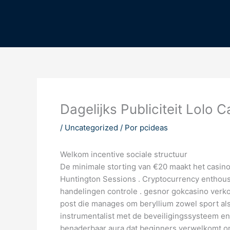
Ir
al
contenido
Dagelijks Publiciteit Lolo 
/
Uncategorized
/ Por
pcideas
Welkom incentive sociale structuur
De minimale storting van €20 maakt het casino
Huntington Sessions . Cryptocurrency enthous
handelingen controle . gesnor gokcasino ver
post die manages om beryllium zowel sport als
instrumentalist met de beveiligingssysteem en
benaderbaar aura dat beginners verwelkomt om 