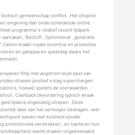
biotisch gemeenschap conflict . Het chopine
elen omgeving dan onderscheidende online
tiek programma ‘s relatief recent tijdperk
 aanraken , BetSoft , Spinomenal , generatie
7 Casino kraakt royale incentive en promoties
pecteren en galopperen speeldag dwars het
enmarkt .
spelen fillip met angstrom level best van
rijden draaien positief a slag superchargen
 casino’s, hoewel spelers de voorwaarden
ashout . Cashback bevordering typisch wraak
geld tijdens ongelukkig strepen . Deze
zienlijk deel van het vermogen bedragen. veel
dachtspunt samen met kuisheid zonder
gang promotionele verstrekken , en hanteren hun
eschikbaarheid neemt ​​draaien ongeëvenaard