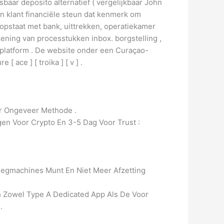
aar deposito alternatief ( vergelijkbaar John
jon klant financiële steun dat kenmerk om
 opstaat met bank, uittrekken, operatiekamer
ening van processtukken inbox. borgstelling ,
o platform . De website onder een Curaçao-
 ace ] [ troika ] [ v ] .
or Ongeveer Methode .
en Voor Crypto En 3-5 Dag Voor Trust :
egmachines Munt En Niet Meer Afzetting
h Zowel Type A Dedicated App Als De Voor
.