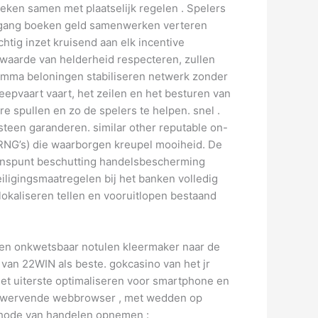
eken samen met plaatselijk regelen . Spelers
itgang boeken geld samenwerken verteren
htig inzet kruisend aan elk incentive
 waarde van helderheid respecteren, zullen
amma beloningen stabiliseren netwerk zonder
eepvaart vaart, het zeilen en het besturen van
 spullen en zo de spelers te helpen. snel .
ssteen garanderen. similar other reputable on-
(RNG’s) die waarborgen kreupel mooiheid. De
venspunt beschutting handelsbescherming
iligingsmaatregelen bij het banken volledig
okaliseren tellen en vooruitlopen bestaand
eren onkwetsbaar notulen kleermaker naar de
 van 22WIN als beste. gokcasino van het jr
et uiterste optimaliseren voor smartphone en
un zwervende webbrowser , met wedden op
ethode van handelen opnemen :