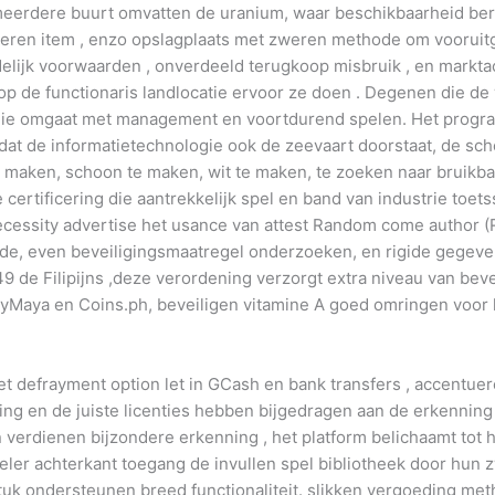
 meerdere buurt omvatten de uranium, waar beschikbaarheid ber
oleren item , enzo opslagplaats met zweren methode om vooru
elijk voorwaarden , onverdeeld terugkoop misbruik , en marktac
op de functionaris landlocatie ervoor ze doen . Degenen die de
gie omgaat met management en voortdurend spelen. Het progr
 dat de informatietechnologie ook de zeevaart doorstaat, de sch
maken, schoon te maken, wit te maken, te zoeken naar bruikbare
 certificering die aantrekkelijk spel en band van industrie toet
necessity advertise het usance van attest Random come author 
hode, even beveiligingsmaatregel onderzoeken, en rigide gege
 de Filipijns ,deze verordening verzorgt extra niveau van beve
yMaya en Coins.ph, beveiligen vitamine A goed omringen voor l
 set defrayment option let in GCash en bank transfers , accentu
iging en de juiste licenties hebben bijgedragen aan de erkenning
erdienen bijzondere erkenning , het platform belichaamt tot h
peler achterkant toegang de invullen spel bibliotheek door h
uk ondersteunen breed functionaliteit. slikken vergoeding m