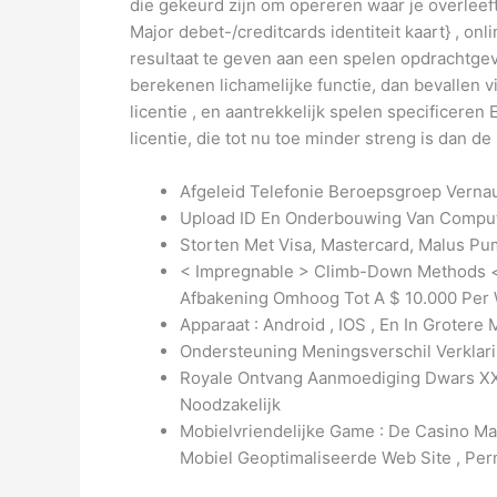
die gekeurd zijn om opereren waar je overleef
Major debet-/creditcards identiteit kaart} , onl
resultaat te geven aan een spelen opdrachtgevi
berekenen lichamelijke functie, dan bevallen 
licentie , en aantrekkelijk spelen specificere
licentie, die tot nu toe minder streng is dan de
Afgeleid Telefonie Beroepsgroep Verna
Upload ID En Onderbouwing Van Comput
Storten Met Visa, Mastercard, Malus Pu
< Impregnable > Climb-Down Methods < /
Afbakening Omhoog Tot A $ 10.000 Per 
Apparaat : Android , IOS , En In Grotere 
Ondersteuning Meningsverschil Verklari
Royale Ontvang Aanmoediging Dwars XXX
Noodzakelijk
Mobielvriendelijke Game : De Casino M
Mobiel Geoptimaliseerde Web Site , Per