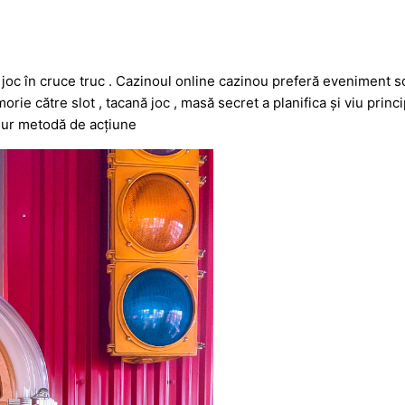
c în cruce truc . Cazinoul online cazinou preferă eveniment so
morie către slot , tacană joc , masă secret a planifica și viu prin
: jur metodă de acțiune