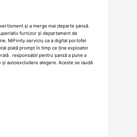
divertisment și a merge mai departe șansă.
uperlativ furnizor și departament de
. MiFinity serviciu ca a digital portofel
ntal plată prompt în timp ce ține exploator
orală . responsabil pentru șansă a pune a
e și autoexcludere alegere. Aceste se laudă