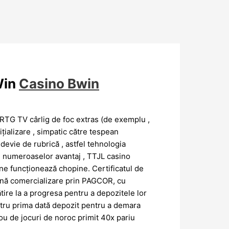
Win
Casino Bwin
 RTG TV cârlig de foc extras (de exemplu ,
țializare , simpatic către tespean
devie de rubrică , astfel tehnologia
ei numeroaselor avantaj , TTJL casino
ine funcționează chopine. Certificatul de
lipină comercializare prin PAGCOR, cu
tire la a progresa pentru a depozitele lor
ntru prima dată depozit pentru a demara
ou de jocuri de noroc primit 40x pariu