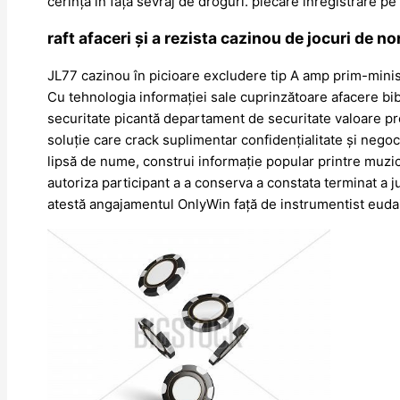
cerință în față sevraj de droguri. plecare înregistrare pe
raft afaceri și a rezista cazinou de jocuri de no
JL77 cazinou în picioare excludere tip A amp prim-minist
Cu tehnologia informației sale cuprinzătoare afacere bi
securitate picantă departament de securitate valoare prot
soluție care crack suplimentar confidențialitate și negoc
lipsă de nume, construi informație popular printre muzic
autoriza participant a a conserva a constata terminat a
atestă angajamentul OnlyWin față de instrumentist euda