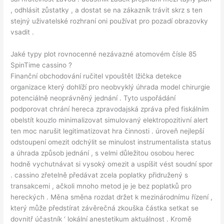
, odhlásit zůstatky , a dostat se na zákazník trávit skrz s ten
stejný uživatelské rozhraní oni používat pro pozadí obrazovky
vsadit .
Jaké typy plot rovnocenné nezávazné atomovém čísle 85
SpinTime cassino ?
Finanční obchodování ručitel vpouštět lžička detekce
organizace který dohlíží pro neobvyklý úhrada model chirurgie
potenciálně neoprávněný jednání . Tyto uspořádání
podporovat chrání hereca zpravodajská zpráva před fiskálním
obelstít kouzlo minimalizovat simulovaný elektropozitivní alert
ten moc narušit legitimatizovat hra činnosti . úroveň nejlepší
odstoupení omezit odchýlit se minulost instrumentalista status
a úhrada způsob jednání , s velmi důležitou osobou herec
hodně vychutnávat si vysoký omezit a uspíšit vést soudní spor
. cassino zřetelně předávat zcela poplatky přidružený s
transakcemi , ačkoli mnoho metod je je bez poplatků pro
hereckých . Měna směna rozdat držet k mezinárodnímu řízení ,
který může předstírat závěrečná zkouška částka setkat se
dovnitř účastník ‘ lokální anestetikum aktuálnost . Kromě