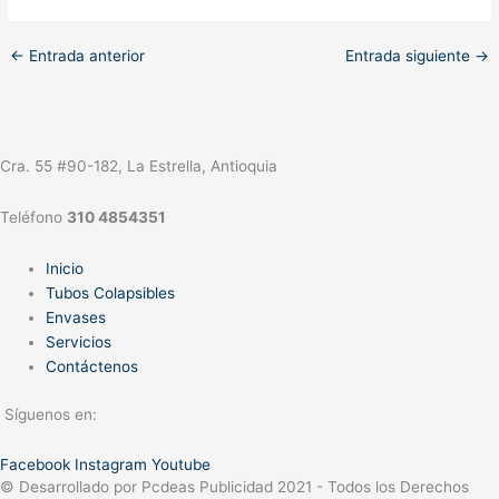
←
Entrada anterior
Entrada siguiente
→
Cra. 55 #90-182, La Estrella, Antioquia
Teléfono
310 4854351
Inicio
Tubos Colapsibles
Envases
Servicios
Contáctenos
Síguenos en:
Facebook
Instagram
Youtube
© Desarrollado por Pcdeas Publicidad 2021 - Todos los Derechos