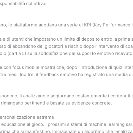
ponsabilità collettiva.
nano, le piattaforme adottano una serie di KPI (Key Performance I
ale di utenti che impostano un limite di deposito entro la prima 
sso di abbandono dei giocatori a rischio dopo l’intervento di co
io (da 1 a 5) sulla soddisfazione del supporto emotivo ricevuto
 con focus mobile mostra che, dopo l’introduzione di quiz intera
in tre mesi. Inoltre, il feedback emotivo ha registrato una media d
anonimo, li analizzano e aggiornano costantemente i contenuti e
e rimangano pertinenti e basate su evidenze concrete.
e personalizzazione estrema
di educazione al gioco. I prossimi sistemi di machine learning sa
rima che si manifestino. Immaginate un algoritmo che, analizzand