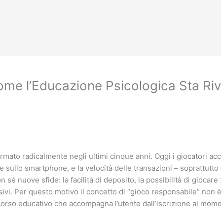
me l’Educazione Psicologica Sta Riv
ormato radicalmente negli ultimi cinque anni. Oggi i giocatori ac
ullo smartphone, e la velocità delle transazioni – soprattutto 
 sé nuove sfide: la facilità di deposito, la possibilità di giocar
vi. Per questo motivo il concetto di “gioco responsabile” non è
corso educativo che accompagna l’utente dall’iscrizione al mome