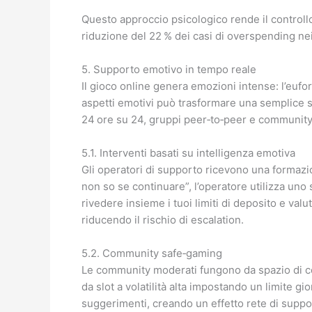
Questo approccio psicologico rende il controllo
riduzione del 22 % dei casi di overspending nei 
5. Supporto emotivo in tempo reale
Il gioco online genera emozioni intense: l’eufor
aspetti emotivi può trasformare una semplice 
24 ore su 24, gruppi peer‑to‑peer e communit
5.1. Interventi basati su intelligenza emotiva
Gli operatori di supporto ricevono una formazi
non so se continuare”, l’operatore utilizza un
rivedere insieme i tuoi limiti di deposito e va
riducendo il rischio di escalation.
5.2. Community safe‑gaming
Le community moderati fungono da spazio di co
da slot a volatilità alta impostando un limite 
suggerimenti, creando un effetto rete di suppo