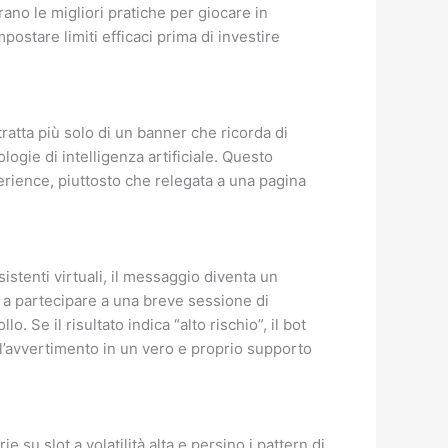
rano le migliori pratiche per giocare in
mpostare limiti efficaci prima di investire
ratta più solo di un banner che ricorda di
gie di intelligenza artificiale. Questo
rience, piuttosto che relegata a una pagina
sistenti virtuali, il messaggio diventa un
a a partecipare a una breve sessione di
 Se il risultato indica “alto rischio”, il bot
 l’avvertimento in un vero e proprio supporto
 su slot a volatilità alta e persino i pattern di