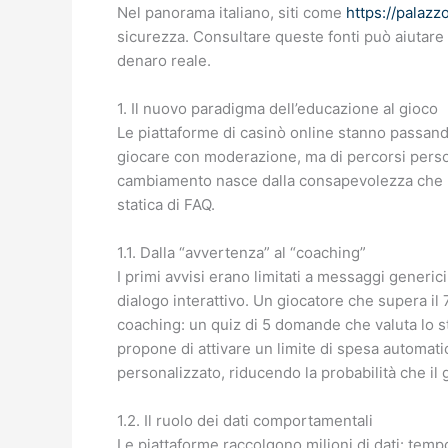
Nel panorama italiano, siti come
https://palazzo
sicurezza. Consultare queste fonti può aiutare si
denaro reale.
1. Il nuovo paradigma dell’educazione al gioco
Le piattaforme di casinò online stanno passando
giocare con moderazione, ma di percorsi persona
cambiamento nasce dalla consapevolezza che la
statica di FAQ.
1.1. Dalla “avvertenza” al “coaching”
I primi avvisi erano limitati a messaggi generic
dialogo interattivo. Un giocatore che supera il
coaching: un quiz di 5 domande che valuta lo stat
propone di attivare un limite di spesa automati
personalizzato, riducendo la probabilità che il 
1.2. Il ruolo dei dati comportamentali
Le piattaforme raccolgono milioni di dati: tempo 