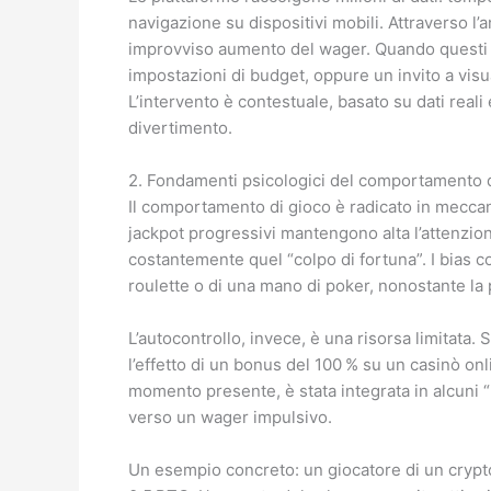
navigazione su dispositivi mobili. Attraverso l’a
improvviso aumento del wager. Quando questi se
impostazioni di budget, oppure un invito a visu
L’intervento è contestuale, basato su dati real
divertimento.
2. Fondamenti psicologici del comportamento 
Il comportamento di gioco è radicato in meccani
jackpot progressivi mantengono alta l’attenzio
costantemente quel “colpo di fortuna”. I bias cog
roulette o di una mano di poker, nonostante l
L’autocontrollo, invece, è una risorsa limitata.
l’effetto di un bonus del 100 % su un casinò on
momento presente, è stata integrata in alcuni 
verso un wager impulsivo.
Un esempio concreto: un giocatore di un crypto