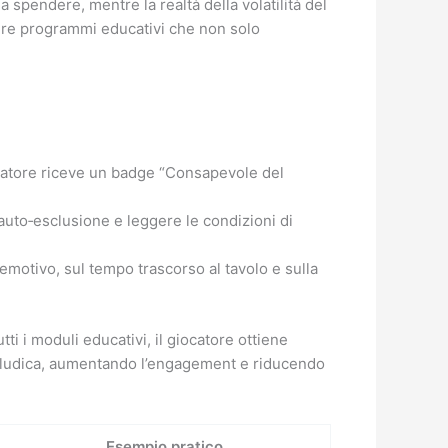
a spendere, mentre la realtà della volatilità del
ire programmi educativi che non solo
giocatore riceve un badge “Consapevole del
 auto‑esclusione e leggere le condizioni di
 emotivo, sul tempo trascorso al tavolo e sulla
i i moduli educativi, il giocatore ottiene
tà ludica, aumentando l’engagement e riducendo
Esempio pratico