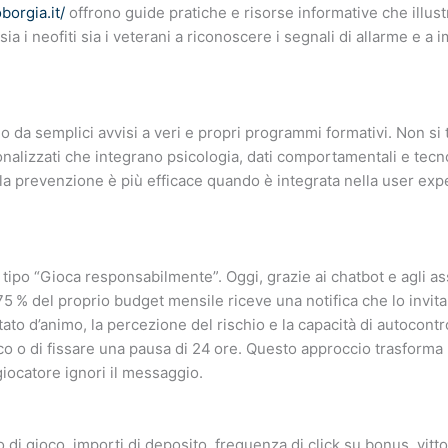
borgia.it/
offrono guide pratiche e risorse informative che illust
a i neofiti sia i veterani a riconoscere i segnali di allarme e a i
 da semplici avvisi a veri e propri programmi formativi. Non si t
lizzati che integrano psicologia, dati comportamentali e tecnolo
 prevenzione è più efficace quando è integrata nella user expe
i tipo “Gioca responsabilmente”. Oggi, grazie ai chatbot e agli as
 75 % del proprio budget mensile riceve una notifica che lo invit
o d’animo, la percezione del rischio e la capacità di autocontrollo.
co o di fissare una pausa di 24 ore. Questo approccio trasforma
giocatore ignori il messaggio.
di gioco, importi di deposito, frequenza di click su bonus, vittorie