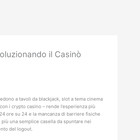
oluzionando il Casinò
cedono a tavoli da blackjack, slot a tema cinema
con i crypto casino – rende l’esperienza più
e 24 ore su 24 e la mancanza di barriere fisiche
 più una semplice casella da spuntare nei
nto del logout.