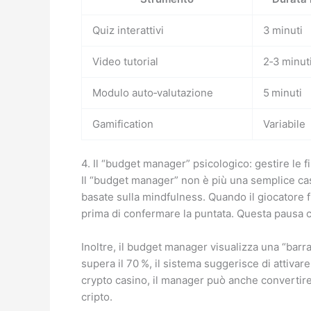
Quiz interattivi
3 minuti
Video tutorial
2‑3 minut
Modulo auto‑valutazione
5 minuti
Gamification
Variabile
4. Il “budget manager” psicologico: gestire le 
Il “budget manager” non è più una semplice cas
basate sulla mindfulness. Quando il giocatore 
prima di confermare la puntata. Questa pausa co
Inoltre, il budget manager visualizza una “barra 
supera il 70 %, il sistema suggerisce di attivare
crypto casino, il manager può anche convertire 
cripto.