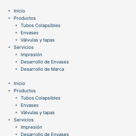
Ir
al
Inicio
contenido
Productos
Tubos Colapsibles
Envases
Válvulas y tapas
Servicios
Impresión
Desarrollo de Envases
Desarrollo de Marca
Inicio
Productos
Tubos Colapsibles
Envases
Válvulas y tapas
Servicios
Impresión
Desarrollo de Envases