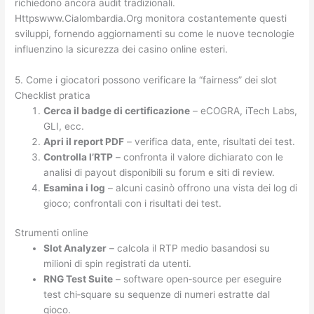
richiedono ancora audit tradizionali.
Httpswww.Cialombardia.Org monitora costantemente questi
sviluppi, fornendo aggiornamenti su come le nuove tecnologie
influenzino la sicurezza dei casino online esteri.
5. Come i giocatori possono verificare la “fairness” dei slot
Checklist pratica
Cerca il badge di certificazione
– eCOGRA, iTech Labs,
GLI, ecc.
Apri il report PDF
– verifica data, ente, risultati dei test.
Controlla l’RTP
– confronta il valore dichiarato con le
analisi di payout disponibili su forum e siti di review.
Esamina i log
– alcuni casinò offrono una vista dei log di
gioco; confrontali con i risultati dei test.
Strumenti online
Slot Analyzer
– calcola il RTP medio basandosi su
milioni di spin registrati da utenti.
RNG Test Suite
– software open‑source per eseguire
test chi‑square su sequenze di numeri estratte dal
gioco.