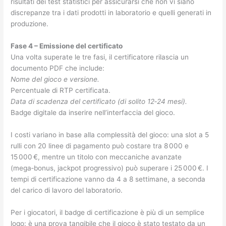
risultati dei test statistici per assicurarsi che non vi siano
discrepanze tra i dati prodotti in laboratorio e quelli generati in
produzione.
Fase 4 – Emissione del certificato
Una volta superate le tre fasi, il certificatore rilascia un
documento PDF che include:
Nome del gioco e versione.
Percentuale di RTP certificata.
Data di scadenza del certificato (di solito 12‑24 mesi).
Badge digitale da inserire nell’interfaccia del gioco.
I costi variano in base alla complessità del gioco: una slot a 5
rulli con 20 linee di pagamento può costare tra 8 000 e
15 000 €, mentre un titolo con meccaniche avanzate
(mega‑bonus, jackpot progressivo) può superare i 25 000 €. I
tempi di certificazione vanno da 4 a 8 settimane, a seconda
del carico di lavoro del laboratorio.
Per i giocatori, il badge di certificazione è più di un semplice
logo: è una prova tangibile che il gioco è stato testato da un