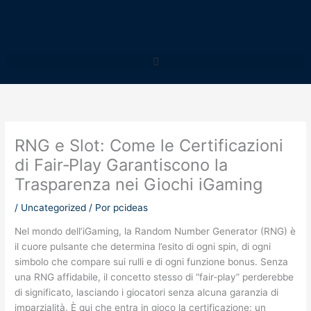
Ir
al
contenido
RNG e Slot: Come le Certificazioni
di Fair‑Play Garantiscono la
Trasparenza nei Giochi iGaming
/
Uncategorized
/ Por
pcideas
Nel mondo dell’iGaming, la Random Number Generator (RNG) è
il cuore pulsante che determina l’esito di ogni spin, di ogni
simbolo che compare sui rulli e di ogni funzione bonus. Senza
una RNG affidabile, il concetto stesso di “fair‑play” perderebbe
di significato, lasciando i giocatori senza alcuna garanzia di
imparzialità. È qui che entra in gioco la certificazione: un