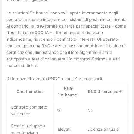
Le soluzioni “in‑house” sono sviluppate internamente dagli
operatori e spesso integrate con sistemi di gestione del rischio.
Al contrario, le RNG fornite da terze parti specializzate – come
iTech Labs o eCOGRA – offrono una certificazione
indipendente, riducendo il conflitto di interessi. Gli operatori
che scelgono una RNG esterna possono pubblicare il badge di
certificazione, dimostrando che il loro algoritmo è stato
sottoposto a test di chi‑square, Kolmogorov‑Smirnov e altri
metodi statistici.
Differenze chiave tra RNG “in‑house” e terze parti
RNG
Caratteristica
RNG di terze parti
“in‑house”
Controllo completo
Sì
No
sul codice
Costi di sviluppo e
Elevati
Licenza annuale
manutenzione