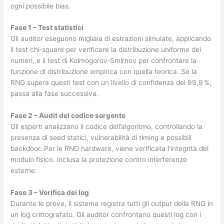
ogni possibile bias.
Fase 1 – Test statistici
Gli auditor eseguono migliaia di estrazioni simulate, applicando
il test chi‑square per verificare la distribuzione uniforme dei
numeri, e il test di Kolmogorov‑Smirnov per confrontare la
funzione di distribuzione empirica con quella teorica. Se la
RNG supera questi test con un livello di confidenza del 99,9 %,
passa alla fase successiva.
Fase 2 – Audit del codice sorgente
Gli esperti analizzano il codice dell’algoritmo, controllando la
presenza di seed statici, vulnerabilità di timing e possibili
backdoor. Per le RNG hardware, viene verificata l’integrità del
modulo fisico, inclusa la protezione contro interferenze
esterne.
Fase 3 – Verifica dei log
Durante le prove, il sistema registra tutti gli output della RNG in
un log crittografato. Gli auditor confrontano questi log con i