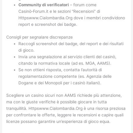
Community di verificatori
– forum come
Casinò‑Forum.it e le sezioni “Recensioni” di
Httpswww.Cialombardia.Org dove i membri condividono
report e screenshot dei badge.
Consigli per segnalare discrepanze
Raccogli screenshot del badge, del report e dei risultati
di gioco.
Invia una segnalazione al servizio clienti del casinò,
citando la normativa locale (ad es. MGA, AAMS).
Se non ottieni risposta, contatta l’autorità di
regolamentazione competente (es. Agenzia delle
Dogane e dei Monopoli per i casinò italiani).
Scegliere un casino sicuri non AAMS richiede più attenzione,
ma con le giuste verifiche è possibile giocare in tutta
tranquillità. Httpswww.Cialombardia.Org è una risorsa preziosa
per confrontare le offerte, leggere le recensioni e capire quali
licenze possano garantire un’esperienza di gioco equa.