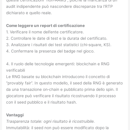
queste certificazioni “non‑AAMS”, poiché la mancanza di un
audit indipendente può nascondere discrepanze tra l’RTP
dichiarato e quello reale.
Come leggere un report di certificazione
1. Verificare il nome dell’ente certificatore.
2. Controllare le date di test e la durata del certificato.
3. Analizzare i risultati dei test statistici (chi‑square, KS).
4. Confermare la presenza del badge nel gioco.
4. Il ruolo delle tecnologie emergenti: blockchain e RNG
verificabili
Le RNG basate su blockchain introducono il concetto di
“provably fair”. In questo modello, il seed della RNG è generato
da una transazione on‑chain e pubblicato prima dello spin. Il
giocatore può verificare il risultato ricostruendo il processo
con il seed pubblico e il risultato hash.
Vantaggi
Trasparenza totale: ogni risultato è ricostruibile.
Immutabilità: il seed non può essere modificato dopo la