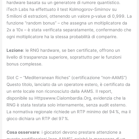
hardware basata su un generatore di rumore quantistico.
iTech Labs ha effettuato il test Kolmogorov‑Smirnov su
5 milioni di estrazioni, ottenendo un valore p‑value di 0,999. La
funzione “random bonus” – che assegna un moltiplicatore da
2x a 10x – è stata verificata separatamente, confermando che
ogni moltiplicatore ha la stessa probabilità di comparire.
Lezione
: le RNG hardware, se ben certificate, offrono un
livello di trasparenza superiore, soprattutto per le funzioni
bonus complesse.
Slot C – “Mediterranean Riches” (certificazione “non‑AAMS”)
Questo titolo, lanciato da un operatore estero, è certificato da
un ente locale non riconosciuto dalla AAMS. Il report,
disponibile su Httpswww.Cialombardia.Org, evidenzia che la
RNG è stata testata solo internamente, senza audit esterno.
La normativa regionale richiede un RTP minimo del 94 %, ma il
gioco dichiara un RTP del 97 %.
Cosa osservare
: i giocatori devono prestare attenzione a