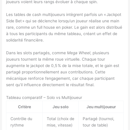
joueurs voient leurs rangs évoluer à chaque spin.
Les tables de cash multijoueurs intègrent parfois un « Jackpot
Side Bet » qui se déclenche lorsqu’un joueur réalise une main
rare, comme un full house en poker. Le gain est alors distribué
à tous les participants du même tableau, créant un effet de
solidarité financière.
Dans les slots partagés, comme
Mega Wheel
, plusieurs
joueurs tournent la même roue virtuelle. Chaque tour
augmente le jackpot de 0,5 % de la mise totale, et le gain est
partagé proportionnellement aux contributions. Cette
mécanique renforce l’engagement, car chaque participant
sent qu’il influence directement le résultat final.
Tableau comparatif – Solo vs Multijoueur
Critère
Jeu solo
Jeu multijoueur
Contrôle du
Total (choix de
Partagé (tournoi,
rythme
mise, vitesse)
tour de table)