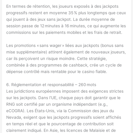
En termes de rétention, les joueurs exposés à des jackpots
progressifs restent en moyenne 35 % plus longtemps que ceux
qui jouent à des jeux sans jackpot. La durée moyenne de
session passe de 12 minutes à 16 minutes, ce qui augmente les
commissions sur les paiements mobiles et les frais de retrait.
Les promotions « sans wager » liées aux jackpots (bonus sans
mise supplémentaire) attirent également de nouveaux joueurs,
car ils perçoivent un risque moindre. Cette stratégie,
combinée à des programmes de cashback, crée un cycle de
dépense contrôlé mais rentable pour le casino fiable.
6. Réglementation et responsabilité – 260 mots
Les juridictions européennes imposent des exigences strictes
sur les jackpots. Dans l’UE, chaque pays doit garantir que le
RNG soit certifié par un organisme indépendant (e.g.,
eCOGRA). Les États‑Unis, via la Commission des jeux du
Nevada, exigent que les jackpots progressifs soient affichés
en temps réel et que le pourcentage de contribution soit
clairement indiqué. En Asie, les licences de Malaisie et de