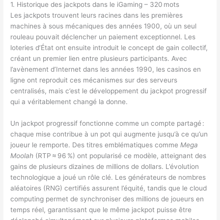
1. Historique des jackpots dans le iGaming – 320 mots
Les jackpots trouvent leurs racines dans les premières
machines à sous mécaniques des années 1900, où un seul
rouleau pouvait déclencher un paiement exceptionnel. Les
loteries d’État ont ensuite introduit le concept de gain collectif,
créant un premier lien entre plusieurs participants. Avec
l’avènement d’Internet dans les années 1990, les casinos en
ligne ont reproduit ces mécanismes sur des serveurs
centralisés, mais c’est le développement du jackpot progressif
qui a véritablement changé la donne.
Un jackpot progressif fonctionne comme un compte partagé :
chaque mise contribue à un pot qui augmente jusqu’à ce qu’un
joueur le remporte. Des titres emblématiques comme
Mega
Moolah
(RTP ≈ 96 %) ont popularisé ce modèle, atteignant des
gains de plusieurs dizaines de millions de dollars. L’évolution
technologique a joué un rôle clé. Les générateurs de nombres
aléatoires (RNG) certifiés assurent l’équité, tandis que le cloud
computing permet de synchroniser des millions de joueurs en
temps réel, garantissant que le même jackpot puisse être