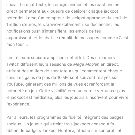
social. Le chat texte, les emojis animés et les réactions en
direct permettent aux joueurs de célébrer chaque jackpot
potentiel. Lorsqu’un compteur de jackpot approche du seuil de
1 million d’euros, le « crowd‑excitement » se déclenche : les
notifications push s’intensifient, les emojis de feu
apparaissent, et le chat se remplit de messages comme « C’est
mon tour ! ».
Les réseaux sociaux amplifient cet effet. Des streamers
Twitch diffusent leurs sessions de
Mega Moolah
en direct,
attirant des milliers de spectateurs qui commentent chaque
spin. Les gains de plus de 10 M€ sont souvent relayés sur
YouTube, générant des millions de vues et renforçant la
notoriété du jeu. Cette visibilité crée un cercle vertueux : plus
le jackpot est médiatisé, plus les joueurs s’inscrivent pour vivre
l’expérience.
Par ailleurs, les programmes de fidélité intègrent des badges
sociaux. Un joueur qui atteint trois jackpots consécutifs
obtient le badge « Jackpot Hunter », affiché sur son profil et