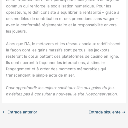
commun qui renforce la socialisation numérique. Pour les
opérateurs, le défi consiste à équilibrer la rentabilité – grâce à
des modèles de contribution et des promotions sans wager –
avec la conformité réglementaire et la responsabilité envers
les joueurs.
Alors que l’IA, le métavers et les réseaux sociaux redéfinissent
la façon dont les gains massifs sont perçus, les jackpots
resteront le cœur battant des plateformes de casino en ligne.
Ils continueront à façonner les interactions, à stimuler
l’engagement et à créer des moments mémorables qui
transcendent le simple acte de miser.
Pour approfondir les enjeux sociétaux liés aux gains du jeu,
n’hésitez pas à consulter à nouveau le site Noeconservation.
←
Entrada anterior
Entrada siguiente
→