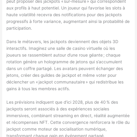
peut proposer des jackpots « sur‑mesure » qui correspondent
aux profils à haut potentiel. Un joueur qui favorise les slots à
haute volatilité recevra des notifications pour des jackpots
progressifs à forte variance, augmentant ainsi la probabilité de
participation.
Dans le métavers, les jackpots deviennent des objets 3D
interactifs. Imaginez une salle de casino virtuelle où les
joueurs se rassemblent autour d’une roue géante ; chaque
rotation génère un hologramme de jetons qui s’accumulent
dans un coffre partagé. Les avatars peuvent échanger des
jetons, créer des guildes de jackpot et même voter pour
déclencher un « jackpot communautaire » qui redistribue les
gains à tous les membres actifs.
Les prévisions indiquent que d’ici 2028, plus de 40 % des
jackpots seront associés à des expériences sociales
immersives, combinant streaming en direct, réalité augmentée
et récompenses NFT. Cette convergence renforcera le rôle du
jackpot comme moteur de socialisation numérique,
transformant chaque gain en événement partagé.