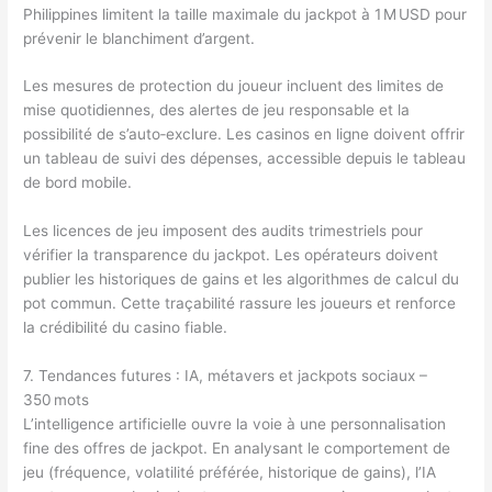
Philippines limitent la taille maximale du jackpot à 1 M USD pour
prévenir le blanchiment d’argent.
Les mesures de protection du joueur incluent des limites de
mise quotidiennes, des alertes de jeu responsable et la
possibilité de s’auto‑exclure. Les casinos en ligne doivent offrir
un tableau de suivi des dépenses, accessible depuis le tableau
de bord mobile.
Les licences de jeu imposent des audits trimestriels pour
vérifier la transparence du jackpot. Les opérateurs doivent
publier les historiques de gains et les algorithmes de calcul du
pot commun. Cette traçabilité rassure les joueurs et renforce
la crédibilité du casino fiable.
7. Tendances futures : IA, métavers et jackpots sociaux –
350 mots
L’intelligence artificielle ouvre la voie à une personnalisation
fine des offres de jackpot. En analysant le comportement de
jeu (fréquence, volatilité préférée, historique de gains), l’IA