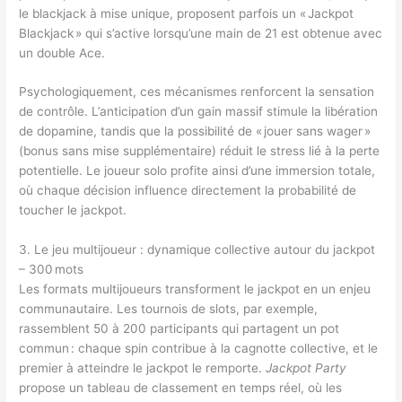
le blackjack à mise unique, proposent parfois un « Jackpot
Blackjack » qui s’active lorsqu’une main de 21 est obtenue avec
un double Ace.
Psychologiquement, ces mécanismes renforcent la sensation
de contrôle. L’anticipation d’un gain massif stimule la libération
de dopamine, tandis que la possibilité de « jouer sans wager »
(bonus sans mise supplémentaire) réduit le stress lié à la perte
potentielle. Le joueur solo profite ainsi d’une immersion totale,
où chaque décision influence directement la probabilité de
toucher le jackpot.
3. Le jeu multijoueur : dynamique collective autour du jackpot
– 300 mots
Les formats multijoueurs transforment le jackpot en un enjeu
communautaire. Les tournois de slots, par exemple,
rassemblent 50 à 200 participants qui partagent un pot
commun : chaque spin contribue à la cagnotte collective, et le
premier à atteindre le jackpot le remporte.
Jackpot Party
propose un tableau de classement en temps réel, où les