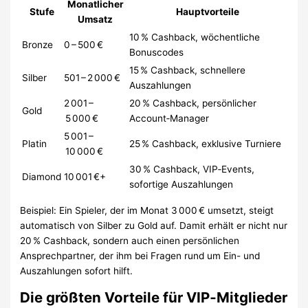
Monatlicher
Stufe
Hauptvorteile
Umsatz
10 % Cashback, wöchentliche
Bronze
0 – 500 €
Bonuscodes
15 % Cashback, schnellere
Silber
501 – 2 000 €
Auszahlungen
2 001 –
20 % Cashback, persönlicher
Gold
5 000 €
Account‑Manager
5 001 –
Platin
25 % Cashback, exklusive Turniere
10 000 €
30 % Cashback, VIP‑Events,
Diamond
10 001 €+
sofortige Auszahlungen
Beispiel: Ein Spieler, der im Monat 3 000 € umsetzt, steigt
automatisch von Silber zu Gold auf. Damit erhält er nicht nur
20 % Cashback, sondern auch einen persönlichen
Ansprechpartner, der ihm bei Fragen rund um Ein- und
Auszahlungen sofort hilft.
Die größten Vorteile für VIP‑Mitglieder