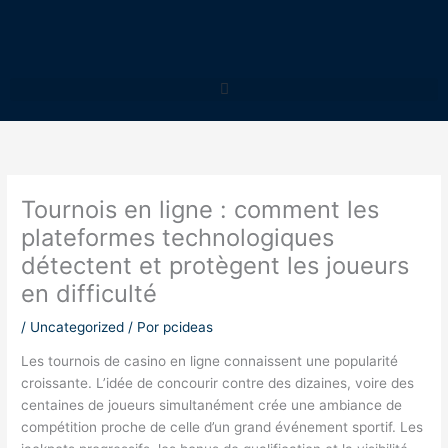
Ir
al
contenido
Tournois en ligne : comment les
plateformes technologiques
détectent et protègent les joueurs
en difficulté
/
Uncategorized
/ Por
pcideas
Les tournois de casino en ligne connaissent une popularité
croissante. L’idée de concourir contre des dizaines, voire des
centaines de joueurs simultanément crée une ambiance de
compétition proche de celle d’un grand événement sportif. Les