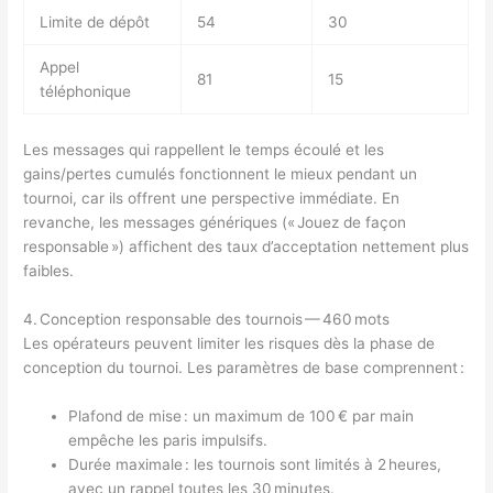
Limite de dépôt
54
30
Appel
81
15
téléphonique
Les messages qui rappellent le temps écoulé et les
gains/pertes cumulés fonctionnent le mieux pendant un
tournoi, car ils offrent une perspective immédiate. En
revanche, les messages génériques (« Jouez de façon
responsable ») affichent des taux d’acceptation nettement plus
faibles.
4. Conception responsable des tournois — 460 mots
Les opérateurs peuvent limiter les risques dès la phase de
conception du tournoi. Les paramètres de base comprennent :
Plafond de mise : un maximum de 100 € par main
empêche les paris impulsifs.
Durée maximale : les tournois sont limités à 2 heures,
avec un rappel toutes les 30 minutes.