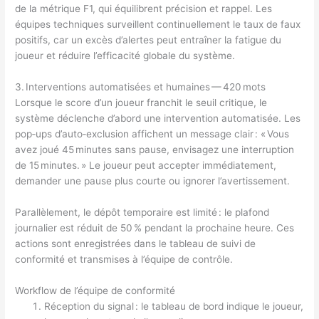
de la métrique F1, qui équilibrent précision et rappel. Les
équipes techniques surveillent continuellement le taux de faux
positifs, car un excès d’alertes peut entraîner la fatigue du
joueur et réduire l’efficacité globale du système.
3. Interventions automatisées et humaines — 420 mots
Lorsque le score d’un joueur franchit le seuil critique, le
système déclenche d’abord une intervention automatisée. Les
pop‑ups d’auto‑exclusion affichent un message clair : « Vous
avez joué 45 minutes sans pause, envisagez une interruption
de 15 minutes. » Le joueur peut accepter immédiatement,
demander une pause plus courte ou ignorer l’avertissement.
Parallèlement, le dépôt temporaire est limité : le plafond
journalier est réduit de 50 % pendant la prochaine heure. Ces
actions sont enregistrées dans le tableau de suivi de
conformité et transmises à l’équipe de contrôle.
Workflow de l’équipe de conformité
Réception du signal : le tableau de bord indique le joueur,