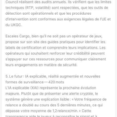
Council réalisent des audits annuels. Ils vérifient que les limites
techniques (RTP, volatilité) sont respectées, que les outils de
détection sont opérationnels et que les procédures
d’intervention sont conformes aux exigences légales de l’UE et
du UKGC.
Escales Cargo, bien qu’il ne soit pas un opérateur de jeux,
propose sur son site des guides pratiques pour identifier les
labels de certification et comprendre leurs implications. Les
opérateurs qui souhaitent renforcer leur crédibilité peuvent
s’appuyer sur ces ressources pour communiquer clairement
leurs engagements en matière de sécurité.
5. Le futur : IA explicable, réalité augmentée et nouvelles
formes de surveillance — 420 mots
L’IA explicable (XAI) représente la prochaine évolution
majeure. Plutôt que de présenter une alerte cryptée, le
système génère une explication lisible : « Votre fréquence de
relance a doublé au cours des 5 dernières minutes, ce qui
dépasse votre moyenne de 1,2 relance/min. » Cette
transparence aide le joueur à reconnaître le signal et à