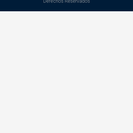
Derechos Reservados