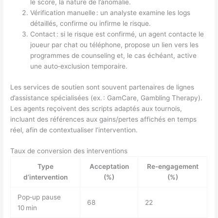
le score, la nature de l’anomalie.
Vérification manuelle : un analyste examine les logs
détaillés, confirme ou infirme le risque.
Contact : si le risque est confirmé, un agent contacte le
joueur par chat ou téléphone, propose un lien vers les
programmes de counseling et, le cas échéant, active
une auto‑exclusion temporaire.
Les services de soutien sont souvent partenaires de lignes
d’assistance spécialisées (ex. : GamCare, Gambling Therapy).
Les agents reçoivent des scripts adaptés aux tournois,
incluant des références aux gains/pertes affichés en temps
réel, afin de contextualiser l’intervention.
Taux de conversion des interventions
Type
Acceptation
Re‑engagement
d’intervention
(%)
(%)
Pop‑up pause
68
22
10 min