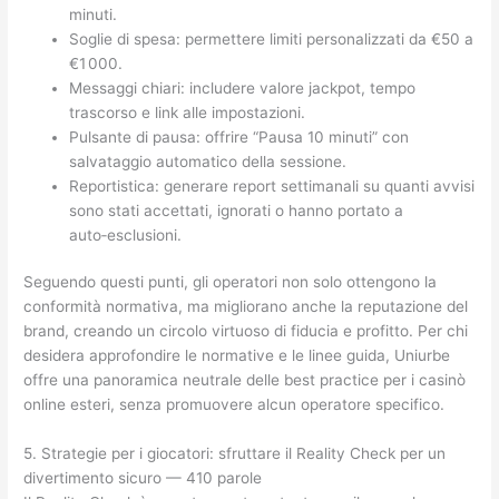
minuti.
Soglie di spesa: permettere limiti personalizzati da €50 a
€1 000.
Messaggi chiari: includere valore jackpot, tempo
trascorso e link alle impostazioni.
Pulsante di pausa: offrire “Pausa 10 minuti” con
salvataggio automatico della sessione.
Reportistica: generare report settimanali su quanti avvisi
sono stati accettati, ignorati o hanno portato a
auto‑esclusioni.
Seguendo questi punti, gli operatori non solo ottengono la
conformità normativa, ma migliorano anche la reputazione del
brand, creando un circolo virtuoso di fiducia e profitto. Per chi
desidera approfondire le normative e le linee guida, Uniurbe
offre una panoramica neutrale delle best practice per i casinò
online esteri, senza promuovere alcun operatore specifico.
5. Strategie per i giocatori: sfruttare il Reality Check per un
divertimento sicuro — 410 parole