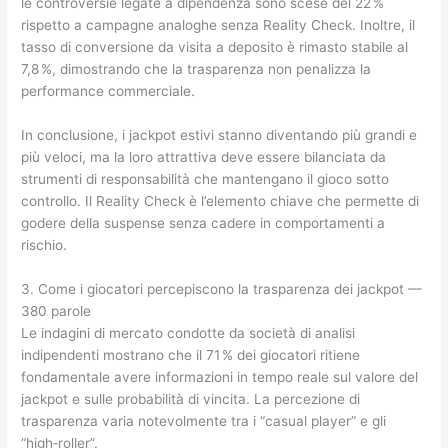
le controversie legate a dipendenza sono scese del 22 %
rispetto a campagne analoghe senza Reality Check. Inoltre, il
tasso di conversione da visita a deposito è rimasto stabile al
7,8 %, dimostrando che la trasparenza non penalizza la
performance commerciale.
In conclusione, i jackpot estivi stanno diventando più grandi e
più veloci, ma la loro attrattiva deve essere bilanciata da
strumenti di responsabilità che mantengano il gioco sotto
controllo. Il Reality Check è l’elemento chiave che permette di
godere della suspense senza cadere in comportamenti a
rischio.
3. Come i giocatori percepiscono la trasparenza dei jackpot —
380 parole
Le indagini di mercato condotte da società di analisi
indipendenti mostrano che il 71 % dei giocatori ritiene
fondamentale avere informazioni in tempo reale sul valore del
jackpot e sulle probabilità di vincita. La percezione di
trasparenza varia notevolmente tra i “casual player” e gli
“high‑roller”.