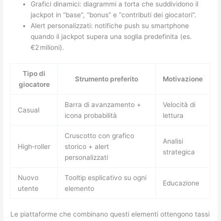
Grafici dinamici: diagrammi a torta che suddividono il
jackpot in “base”, “bonus” e “contributi dei giocatori”.
Alert personalizzati: notifiche push su smartphone
quando il jackpot supera una soglia predefinita (es.
€2 milioni).
Tipo di
Strumento preferito
Motivazione
giocatore
Barra di avanzamento +
Velocità di
Casual
icona probabilità
lettura
Cruscotto con grafico
Analisi
High‑roller
storico + alert
strategica
personalizzati
Nuovo
Tooltip esplicativo su ogni
Educazione
utente
elemento
Le piattaforme che combinano questi elementi ottengono tassi