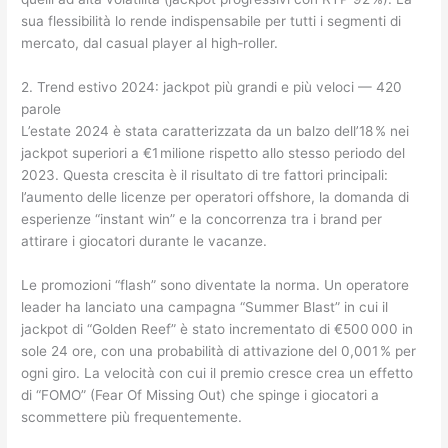
sua flessibilità lo rende indispensabile per tutti i segmenti di
mercato, dal casual player al high‑roller.
2. Trend estivo 2024: jackpot più grandi e più veloci — 420
parole
L’estate 2024 è stata caratterizzata da un balzo dell’18 % nei
jackpot superiori a €1 milione rispetto allo stesso periodo del
2023. Questa crescita è il risultato di tre fattori principali:
l’aumento delle licenze per operatori offshore, la domanda di
esperienze “instant win” e la concorrenza tra i brand per
attirare i giocatori durante le vacanze.
Le promozioni “flash” sono diventate la norma. Un operatore
leader ha lanciato una campagna “Summer Blast” in cui il
jackpot di “Golden Reef” è stato incrementato di €500 000 in
sole 24 ore, con una probabilità di attivazione del 0,001 % per
ogni giro. La velocità con cui il premio cresce crea un effetto
di “FOMO” (Fear Of Missing Out) che spinge i giocatori a
scommettere più frequentemente.