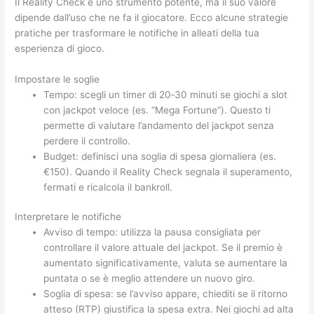
Il Reality Check è uno strumento potente, ma il suo valore
dipende dall’uso che ne fa il giocatore. Ecco alcune strategie
pratiche per trasformare le notifiche in alleati della tua
esperienza di gioco.
Impostare le soglie
Tempo: scegli un timer di 20‑30 minuti se giochi a slot
con jackpot veloce (es. “Mega Fortune”). Questo ti
permette di valutare l’andamento del jackpot senza
perdere il controllo.
Budget: definisci una soglia di spesa giornaliera (es.
€150). Quando il Reality Check segnala il superamento,
fermati e ricalcola il bankroll.
Interpretare le notifiche
Avviso di tempo: utilizza la pausa consigliata per
controllare il valore attuale del jackpot. Se il premio è
aumentato significativamente, valuta se aumentare la
puntata o se è meglio attendere un nuovo giro.
Soglia di spesa: se l’avviso appare, chiediti se il ritorno
atteso (RTP) giustifica la spesa extra. Nei giochi ad alta