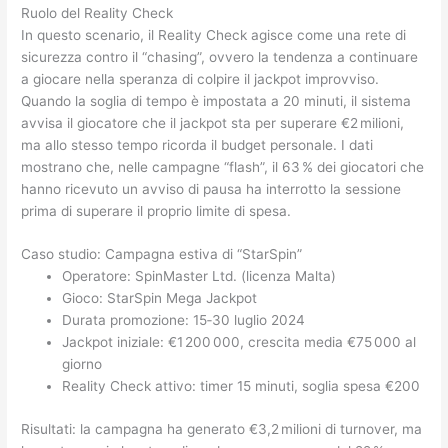
Ruolo del Reality Check
In questo scenario, il Reality Check agisce come una rete di
sicurezza contro il “chasing”, ovvero la tendenza a continuare
a giocare nella speranza di colpire il jackpot improvviso.
Quando la soglia di tempo è impostata a 20 minuti, il sistema
avvisa il giocatore che il jackpot sta per superare €2 milioni,
ma allo stesso tempo ricorda il budget personale. I dati
mostrano che, nelle campagne “flash”, il 63 % dei giocatori che
hanno ricevuto un avviso di pausa ha interrotto la sessione
prima di superare il proprio limite di spesa.
Caso studio: Campagna estiva di “StarSpin”
Operatore: SpinMaster Ltd. (licenza Malta)
Gioco: StarSpin Mega Jackpot
Durata promozione: 15‑30 luglio 2024
Jackpot iniziale: €1 200 000, crescita media €75 000 al
giorno
Reality Check attivo: timer 15 minuti, soglia spesa €200
Risultati: la campagna ha generato €3,2 milioni di turnover, ma