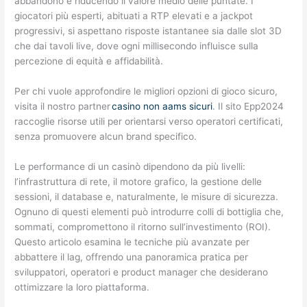
abbandono e riducendo il valore medio delle puntate. I
giocatori più esperti, abituati a RTP elevati e a jackpot
progressivi, si aspettano risposte istantanee sia dalle slot 3D
che dai tavoli live, dove ogni millisecondo influisce sulla
percezione di equità e affidabilità.
Per chi vuole approfondire le migliori opzioni di gioco sicuro,
visita il nostro partner
casino non aams sicuri
. Il sito Epp2024
raccoglie risorse utili per orientarsi verso operatori certificati,
senza promuovere alcun brand specifico.
Le performance di un casinò dipendono da più livelli:
l’infrastruttura di rete, il motore grafico, la gestione delle
sessioni, il database e, naturalmente, le misure di sicurezza.
Ognuno di questi elementi può introdurre colli di bottiglia che,
sommati, compromettono il ritorno sull’investimento (ROI).
Questo articolo esamina le tecniche più avanzate per
abbattere il lag, offrendo una panoramica pratica per
sviluppatori, operatori e product manager che desiderano
ottimizzare la loro piattaforma.