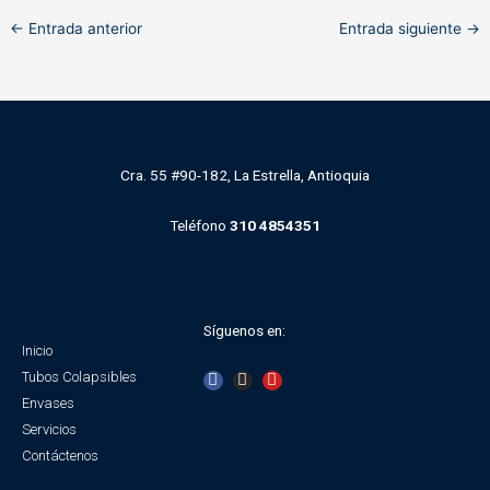
←
Entrada anterior
Entrada siguiente
→
Cra. 55 #90-182, La Estrella, Antioquia
Teléfono
310 4854351
Síguenos en:
Inicio
F
I
Y
Tubos Colapsibles
a
n
o
Envases
c
s
u
e
t
t
Servicios
b
a
u
Contáctenos
o
g
b
o
r
e