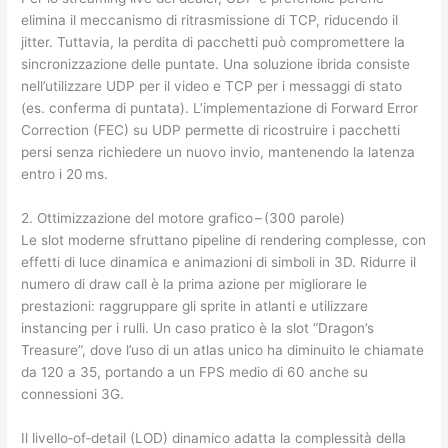
elimina il meccanismo di ritrasmissione di TCP, riducendo il
jitter. Tuttavia, la perdita di pacchetti può compromettere la
sincronizzazione delle puntate. Una soluzione ibrida consiste
nell’utilizzare UDP per il video e TCP per i messaggi di stato
(es. conferma di puntata). L’implementazione di Forward Error
Correction (FEC) su UDP permette di ricostruire i pacchetti
persi senza richiedere un nuovo invio, mantenendo la latenza
entro i 20 ms.
2. Ottimizzazione del motore grafico – (300 parole)
Le slot moderne sfruttano pipeline di rendering complesse, con
effetti di luce dinamica e animazioni di simboli in 3D. Ridurre il
numero di draw call è la prima azione per migliorare le
prestazioni: raggruppare gli sprite in atlanti e utilizzare
instancing per i rulli. Un caso pratico è la slot “Dragon’s
Treasure”, dove l’uso di un atlas unico ha diminuito le chiamate
da 120 a 35, portando a un FPS medio di 60 anche su
connessioni 3G.
Il livello‑of‑detail (LOD) dinamico adatta la complessità della