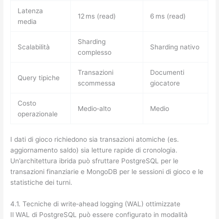
Latenza
12 ms (read)
6 ms (read)
media
Sharding
Scalabilità
Sharding nativo
complesso
Transazioni
Documenti
Query tipiche
scommessa
giocatore
Costo
Medio‑alto
Medio
operazionale
I dati di gioco richiedono sia transazioni atomiche (es.
aggiornamento saldo) sia letture rapide di cronologia.
Un’architettura ibrida può sfruttare PostgreSQL per le
transazioni finanziarie e MongoDB per le sessioni di gioco e le
statistiche dei turni.
4.1. Tecniche di write‑ahead logging (WAL) ottimizzate
Il WAL di PostgreSQL può essere configurato in modalità