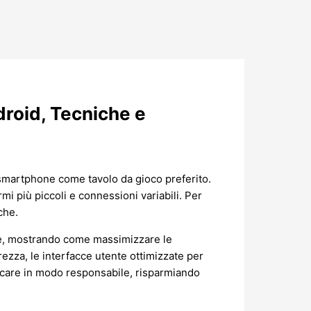
droid, Tecniche e
o smartphone come tavolo da gioco preferito.
rmi più piccoli e connessioni variabili. Per
che.
ence, mostrando come massimizzare le
rezza, le interfacce utente ottimizzate per
iocare in modo responsabile, risparmiando