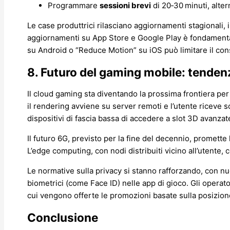
Programmare
sessioni brevi
di 20‑30 minuti, alte
Le case produttrici rilasciano aggiornamenti stagionali, 
aggiornamenti su App Store e Google Play è fondamentale
su Android o “Reduce Motion” su iOS può limitare il cons
8. Futuro del gaming mobile: tenden
Il cloud gaming sta diventando la prossima frontiera pe
il rendering avviene su server remoti e l’utente riceve 
dispositivi di fascia bassa di accedere a slot 3D avanzat
Il futuro 6G, previsto per la fine del decennio, promette
L’edge computing, con nodi distribuiti vicino all’utente,
Le normative sulla privacy si stanno rafforzando, con n
biometrici (come Face ID) nelle app di gioco. Gli opera
cui vengono offerte le promozioni basate sulla posizion
Conclusione