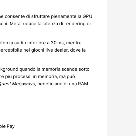
lo che consente di sfruttare pienamente la GPU
chi. Metal riduce la latenza di rendering di
atenza audio inferiore a 30 ms, mentre
rcepibile nei giochi live dealer, dove la
background quando la memoria scende sotto
nere più processi in memoria, ma può
Quest Megaways
, beneficiano di una RAM
ple Pay