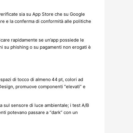
erificate sia su App Store che su Google
are e la conferma di conformità alle politiche
rificare rapidamente se un’app possiede le
oni su phishing o su pagamenti non erogati è
spazi di tocco di almeno 44 pt, colori ad
l Design, promuove componenti “elevati” e
a sul sensore di luce ambientale; i test A/B
enti potevano passare a “dark” con un