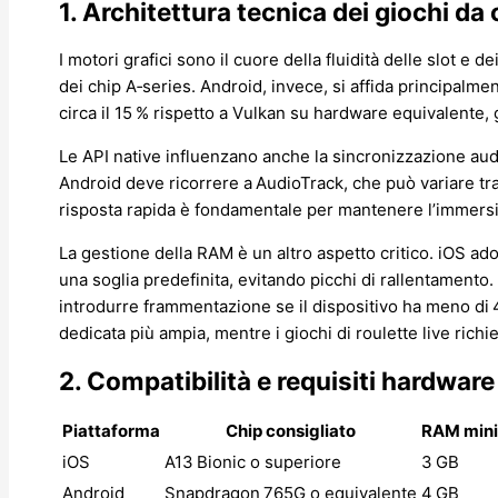
1. Architettura tecnica dei giochi da
I motori grafici sono il cuore della fluidità delle slot e
dei chip A‑series. Android, invece, si affida principalmen
circa il 15 % rispetto a Vulkan su hardware equivalente, 
Le API native influenzano anche la sincronizzazione aud
Android deve ricorrere a AudioTrack, che può variare tra
risposta rapida è fondamentale per mantenere l’immers
La gestione della RAM è un altro aspetto critico. iOS 
una soglia predefinita, evitando picchi di rallentamento
introdurre frammentazione se il dispositivo ha meno di
dedicata più ampia, mentre i giochi di roulette live rich
2. Compatibilità e requisiti hardware
Piattaforma
Chip consigliato
RAM min
iOS
A13 Bionic o superiore
3 GB
Android
Snapdragon 765G o equivalente
4 GB