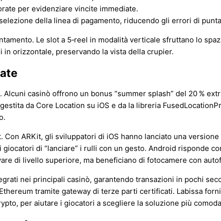
olorate per evidenziare vincite immediate.
selezione della linea di pagamento, riducendo gli errori di punta
tamento. Le slot a 5‑reel in modalità verticale sfruttano lo spaz
i in orizzontale, preservando la vista della crupier.
zate
. Alcuni casinò offrono un bonus “summer splash” del 20 % extra 
e è gestita da Core Location su iOS e da la libreria FusedLocati
o.
. Con ARKit, gli sviluppatori di iOS hanno lanciato una version
i giocatori di “lanciare” i rulli con un gesto. Android risponde 
re di livello superiore, ma beneficiano di fotocamere con auto
rati nei principali casinò, garantendo transazioni in pochi seco
 Ethereum tramite gateway di terze parti certificati. Labissa for
pto, per aiutare i giocatori a scegliere la soluzione più comoda