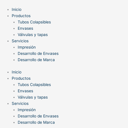
Ir
al
Inicio
contenido
Productos
Tubos Colapsibles
Envases
Válvulas y tapas
Servicios
Impresión
Desarrollo de Envases
Desarrollo de Marca
Inicio
Productos
Tubos Colapsibles
Envases
Válvulas y tapas
Servicios
Impresión
Desarrollo de Envases
Desarrollo de Marca