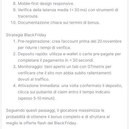
Mobile‑first design responsive.
Verifica della latenza media (< 30 ms) con strumenti di
traceroute.
Documentazione chiara sui termini di bonus.
Strategia Black Friday
Pre‑registrazione: crea l’account prima del 20 novembre
per ridurre i tempi di verifica.
Deposito rapido: utilizza e‑wallet o carte pre‑pagate per
completare il pagamento in < 30 secondi.
Monitoraggio: tieni aperto un tab con GTmetrix per
verificare che il sito non abbia subito rallentamenti
dovuti al traffico.
Attivazione immediata: una volta confermato il deposito,
clicca sul pulsante di claim entro il tempo indicato
(spesso 5‑10 minuti).
Seguendo questi passaggi, il giocatore massimizza le
probabilità di ottenere il bonus completo e di sfruttare al
meglio le offerte flash del Black Friday.