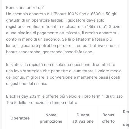
Bonus “instant‑drop”
Un esempio concreto è il “Bonus 100 % fino a €500 + 50 giri
gratuiti” di un operatore leader. Il giocatore deve solo
registrarsi, verificare l’identità e cliccare su “Ritira ora”. Grazie
a una pipeline di pagamento ottimizzata, il credito appare sul
conto in meno di un secondo. Se la piattaforma fosse più
lenta, il giocatore potrebbe perdere il tempo di attivazione e il
bonus scaderebbe, generando insoddisfazione.
In sintesi, la rapidità non è solo una questione di comfort: è
una leva strategica che permette di aumentare il valore medio
del bonus, migliorare la conversione e mantenere bassi i costi
di gestione del rischio.
Black Friday 2024: le offerte più veloci e i loro termini di utilizzo
Top 5 delle promozioni a tempo ridotto
Req
Nome
Durata
Bonus
Operatore
promozione
attivazione
offerto
de