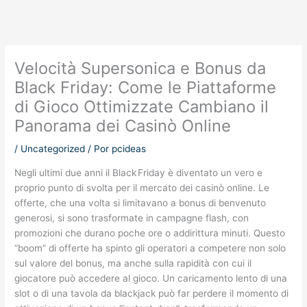
Velocità Supersonica e Bonus da
Black Friday: Come le Piattaforme
di Gioco Ottimizzate Cambiano il
Panorama dei Casinò Online
/
Uncategorized
/ Por
pcideas
Negli ultimi due anni il Black Friday è diventato un vero e
proprio punto di svolta per il mercato dei casinò online. Le
offerte, che una volta si limitavano a bonus di benvenuto
generosi, si sono trasformate in campagne flash, con
promozioni che durano poche ore o addirittura minuti. Questo
“boom” di offerte ha spinto gli operatori a competere non solo
sul valore del bonus, ma anche sulla rapidità con cui il
giocatore può accedere al gioco. Un caricamento lento di una
slot o di una tavola da blackjack può far perdere il momento di