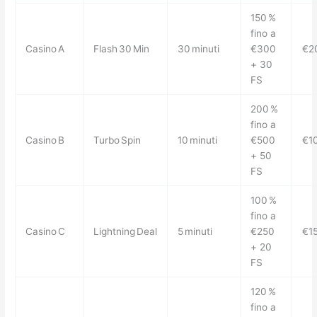
150 %
fino a
Casino A
Flash 30 Min
30 minuti
€300
€2
+ 30
FS
200 %
fino a
Casino B
Turbo Spin
10 minuti
€500
€1
+ 50
FS
100 %
fino a
Casino C
Lightning Deal
5 minuti
€250
€1
+ 20
FS
120 %
fino a