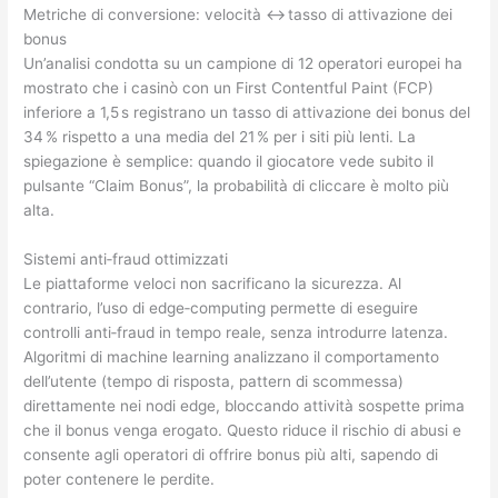
Metriche di conversione: velocità ↔ tasso di attivazione dei
bonus
Un’analisi condotta su un campione di 12 operatori europei ha
mostrato che i casinò con un First Contentful Paint (FCP)
inferiore a 1,5 s registrano un tasso di attivazione dei bonus del
34 % rispetto a una media del 21 % per i siti più lenti. La
spiegazione è semplice: quando il giocatore vede subito il
pulsante “Claim Bonus”, la probabilità di cliccare è molto più
alta.
Sistemi anti‑fraud ottimizzati
Le piattaforme veloci non sacrificano la sicurezza. Al
contrario, l’uso di edge‑computing permette di eseguire
controlli anti‑fraud in tempo reale, senza introdurre latenza.
Algoritmi di machine learning analizzano il comportamento
dell’utente (tempo di risposta, pattern di scommessa)
direttamente nei nodi edge, bloccando attività sospette prima
che il bonus venga erogato. Questo riduce il rischio di abusi e
consente agli operatori di offrire bonus più alti, sapendo di
poter contenere le perdite.