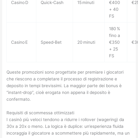
Casino D
Quick‑Cash
15 minuti
€400
€2
+ 40
FS
180 %
fino a
Casino E
Speed‑Bet
20 minuti
€350
€3
+ 25
FS
Queste promozioni sono progettate per premiare i giocatori
che riescono a completare il processo di registrazione e
deposito in tempi brevissimi. La maggior parte dei bonus è
“instant‑drop”, cioè erogata non appena il deposito è
confermato.
Requisiti di scommessa ottimizzati
I casinò più veloci tendono a ridurre i rollover (wagering) da
30x a 20x o meno. La logica è duplice: un’esperienza fluida
incoraggia il giocatore a scommettere più rapidamente, ma un