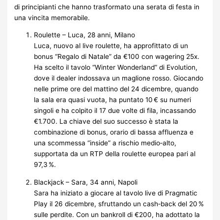
di principianti che hanno trasformato una serata di festa in
una vincita memorabile.
Roulette – Luca, 28 anni, Milano
Luca, nuovo al live roulette, ha approfittato di un
bonus “Regalo di Natale” da €100 con wagering 25x.
Ha scelto il tavolo “Winter Wonderland” di Evolution,
dove il dealer indossava un maglione rosso. Giocando
nelle prime ore del mattino del 24 dicembre, quando
la sala era quasi vuota, ha puntato 10 € su numeri
singoli e ha colpito il 17 due volte di fila, incassando
€1.700. La chiave del suo successo è stata la
combinazione di bonus, orario di bassa affluenza e
una scommessa “inside” a rischio medio‑alto,
supportata da un RTP della roulette europea pari al
97,3 %.
Blackjack – Sara, 34 anni, Napoli
Sara ha iniziato a giocare al tavolo live di Pragmatic
Play il 26 dicembre, sfruttando un cash‑back del 20 %
sulle perdite. Con un bankroll di €200, ha adottato la