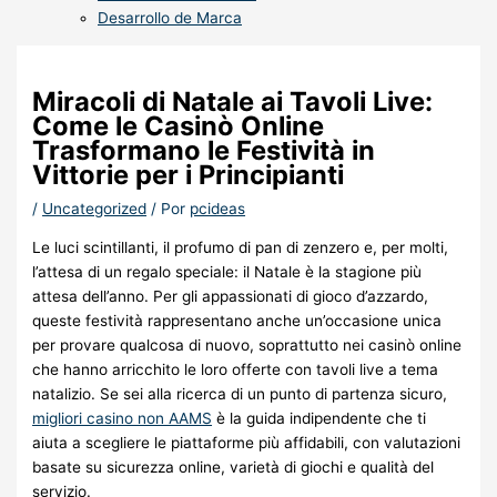
Desarrollo de Marca
Miracoli di Natale ai Tavoli Live:
Come le Casinò Online
Trasformano le Festività in
Vittorie per i Principianti
/
Uncategorized
/ Por
pcideas
Le luci scintillanti, il profumo di pan di zenzero e, per molti,
l’attesa di un regalo speciale: il Natale è la stagione più
attesa dell’anno. Per gli appassionati di gioco d’azzardo,
queste festività rappresentano anche un’occasione unica
per provare qualcosa di nuovo, soprattutto nei casinò online
che hanno arricchito le loro offerte con tavoli live a tema
natalizio. Se sei alla ricerca di un punto di partenza sicuro,
migliori casino non AAMS
è la guida indipendente che ti
aiuta a scegliere le piattaforme più affidabili, con valutazioni
basate su sicurezza online, varietà di giochi e qualità del
servizio.