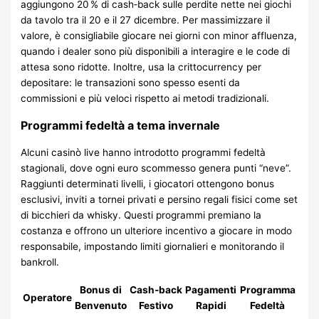
aggiungono 20 % di cash‑back sulle perdite nette nei giochi
da tavolo tra il 20 e il 27 dicembre. Per massimizzare il
valore, è consigliabile giocare nei giorni con minor affluenza,
quando i dealer sono più disponibili a interagire e le code di
attesa sono ridotte. Inoltre, usa la crittocurrency per
depositare: le transazioni sono spesso esenti da
commissioni e più veloci rispetto ai metodi tradizionali.
Programmi fedeltà a tema invernale
Alcuni casinò live hanno introdotto programmi fedeltà
stagionali, dove ogni euro scommesso genera punti “neve”.
Raggiunti determinati livelli, i giocatori ottengono bonus
esclusivi, inviti a tornei privati e persino regali fisici come set
di bicchieri da whisky. Questi programmi premiano la
costanza e offrono un ulteriore incentivo a giocare in modo
responsabile, impostando limiti giornalieri e monitorando il
bankroll.
Bonus di
Cash‑back
Pagamenti
Programma
Operatore
Benvenuto
Festivo
Rapidi
Fedeltà