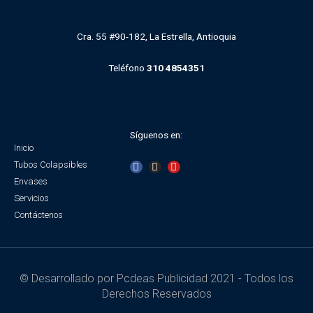
Cra. 55 #90-182, La Estrella, Antioquia
Teléfono
310 4854351
Síguenos en:
Inicio
F
I
Y
Tubos Colapsibles
a
n
o
Envases
c
s
u
e
t
t
Servicios
b
a
u
Contáctenos
o
g
b
o
r
e
k
a
m
© Desarrollado por Pcdeas Publicidad 2021 - Todos los
Derechos Reservados