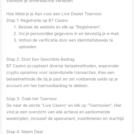
voorkom je onverwachte verliezen.
Hoe Meld je je Aan voor een Live Dealer Toernooi
Stap 1: Registratie op B7 Casino
Bezoek de website en klik op “Registreren”.
Vul je persoonlijke gegevens in en bevestig je e‑mail.
Voltooi de verificatie door een identiteitsbewijs te
uploaden.
Stap 2: Stort Een Geschikte Bedrag
B7 Casino accepteert diverse betaalmethoden, waaronder
crypto opnames voor razendsnelle transacties. Kies een
betaalmethode die bij je past en zet voldoende saldo op je
account om het toernooibedrag te dekken.
Stap 3: Zoek het Toernooi
Ga naar de sectie “Live Casino” en klik op “Toernooien”. Hier
vind je een overzicht van alle actieve en aankomende
wedstrijden, inclusief de spelvariant, inzetlimieten en starttijd.
Stap 4: Neem Deel