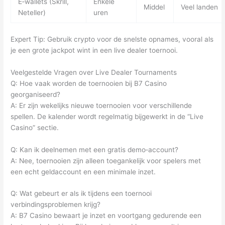
E‑wallets (Skrill,
Enkele
Middel
Veel landen
Neteller)
uren
Expert Tip: Gebruik crypto voor de snelste opnames, vooral als
je een grote jackpot wint in een live dealer toernooi.
Veelgestelde Vragen over Live Dealer Tournaments
Q: Hoe vaak worden de toernooien bij B7 Casino
georganiseerd?
A: Er zijn wekelijks nieuwe toernooien voor verschillende
spellen. De kalender wordt regelmatig bijgewerkt in de “Live
Casino” sectie.
Q: Kan ik deelnemen met een gratis demo‑account?
A: Nee, toernooien zijn alleen toegankelijk voor spelers met
een echt geldaccount en een minimale inzet.
Q: Wat gebeurt er als ik tijdens een toernooi
verbindingsproblemen krijg?
A: B7 Casino bewaart je inzet en voortgang gedurende een