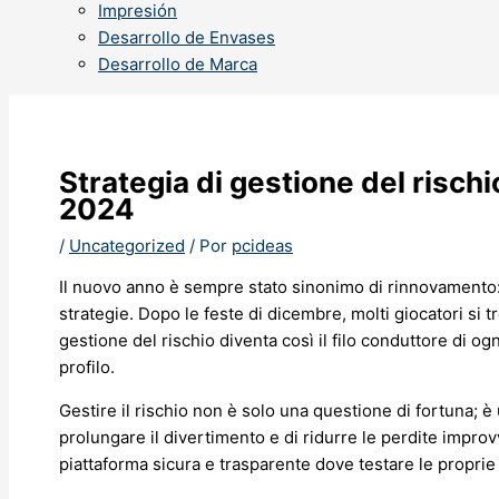
Impresión
Desarrollo de Envases
Desarrollo de Marca
Strategia di gestione del rischio
2024
/
Uncategorized
/ Por
pcideas
Il nuovo anno è sempre stato sinonimo di rinnovamento: n
strategie. Dopo le feste di dicembre, molti giocatori si 
gestione del rischio diventa così il filo conduttore di og
profilo.
Gestire il rischio non è solo una questione di fortuna; è
prolungare il divertimento e di ridurre le perdite impro
piattaforma sicura e trasparente dove testare le proprie 