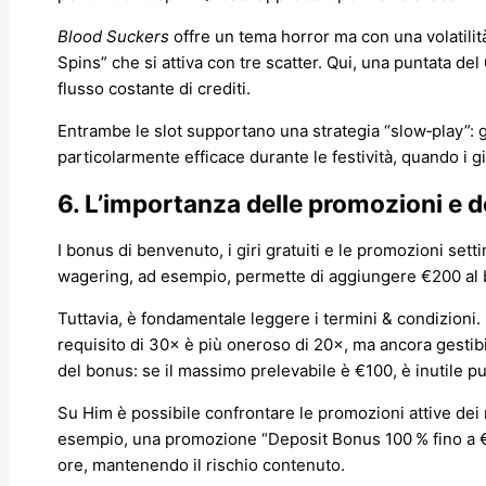
Blood Suckers
offre un tema horror ma con una volatili
Spins” che si attiva con tre scatter. Qui, una puntata de
flusso costante di crediti.
Entrambe le slot supportano una strategia “slow‑play”: g
particolarmente efficace durante le festività, quando i 
6. L’importanza delle promozioni e d
I bonus di benvenuto, i giri gratuiti e le promozioni set
wagering, ad esempio, permette di aggiungere €200 al ba
Tuttavia, è fondamentale leggere i termini & condizioni.
requisito di 30× è più oneroso di 20×, ma ancora gestibile
del bonus: se il massimo prelevabile è €100, è inutile pu
Su Him è possibile confrontare le promozioni attive dei mig
esempio, una promozione “Deposit Bonus 100 % fino a €5
ore, mantenendo il rischio contenuto.