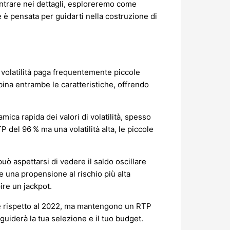
di entrare nei dettagli, esploreremo come
e è pensata per guidarti nella costruzione di
a volatilità paga frequentemente piccole
bina entrambe le caratteristiche, offrendo
mica rapida dei valori di volatilità, spesso
 del 96 % ma una volatilità alta, le piccole
uò aspettarsi di vedere il saldo oscillare
e una propensione al rischio più alta
ire un jackpot.
re rispetto al 2022, ma mantengono un RTP
 guiderà la tua selezione e il tuo budget.