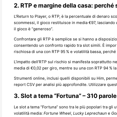
2. RTP e margine della casa: perché
L’Return to Player, o RTP, è la percentuale di denaro s
scommessi, il gioco restituisce in media €97, lasciando 
il gioco è “generoso”.
Confrontare gli RTP è semplice se si hanno a disposizione 
consentendo un confronto rapido tra slot simili. È import
rischiosa di una con RTP 95 % e volatilità bassa, perché 
L’impatto dell’RTP sul rischio si manifesta soprattutto 
media di €0,02 per giro, mentre su una con RTP 94 % la 
Strumenti online, inclusi quelli disponibili su Him, perm
report CSV per analisi più approfondite. Utilizzare questi
3. Slot a tema “Fortuna” – 310 parole
Le slot a tema “Fortuna” sono tra le più popolari tra gli 
volatilità media:
Fortune Wheel
,
Lucky Leprechaun
e
Go