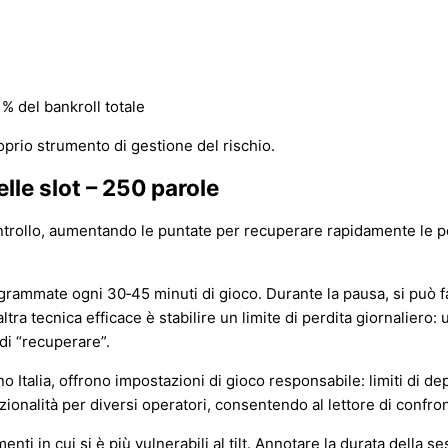
0 % del bankroll totale
prio strumento di gestione del rischio.
nelle slot – 250 parole
 controllo, aumentando le puntate per recuperare rapidamente le per
programmate ogni 30‑45 minuti di gioco. Durante la pausa, si p
tra tecnica efficace è stabilire un limite di perdita giornaliero: 
di “recuperare”.
ino Italia, offrono impostazioni di gioco responsabile: limiti di d
onalità per diversi operatori, consentendo al lettore di confron
enti in cui si è più vulnerabili al tilt. Annotare la durata della s