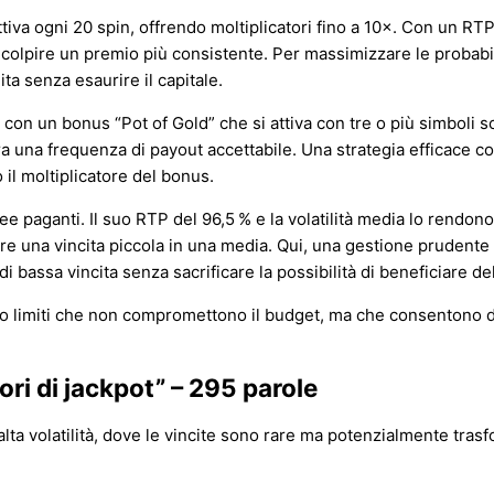
iva ogni 20 spin, offrendo moltiplicatori fino a 10×. Con un RTP 
i colpire un premio più consistente. Per massimizzare le probabili
ta senza esaurire il capitale.
 con un bonus “Pot of Gold” che si attiva con tre o più simboli sc
ra una frequenza di payout accettabile. Una strategia efficace c
 il moltiplicatore del bonus.
ee paganti. Il suo RTP del 96,5 % e la volatilità media lo rendono 
 una vincita piccola in una media. Qui, una gestione prudente 
di bassa vincita senza sacrificare la possibilità di beneficiare d
ntro limiti che non compromettono il budget, ma che consentono di
atori di jackpot” – 295 parole
alta volatilità, dove le vincite sono rare ma potenzialmente tras