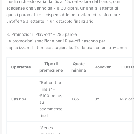
medio richiesto varia dal 5x al 15x del valore del bonus, con
scadenze che vanno da 7 a 30 giorni. Un’analisi attenta di
questi parametri è indispensabile per evitare di trasformare
un’offerta allettante in un ostacolo finanziario.
3. Promozioni “Play‑off” – 285 parole
Le promozioni specifiche per i Play‑off nascono per
capitalizzare l’interesse stagionale. Tra le più comuni troviamo:
Tipo di
Quote
Operatore
Rollover
Durat
promozione
minima
“Bet on the
Finals” –
€100 bonus
CasinoA
1.85
8x
14 giorn
su
scommesse
finali
“Series