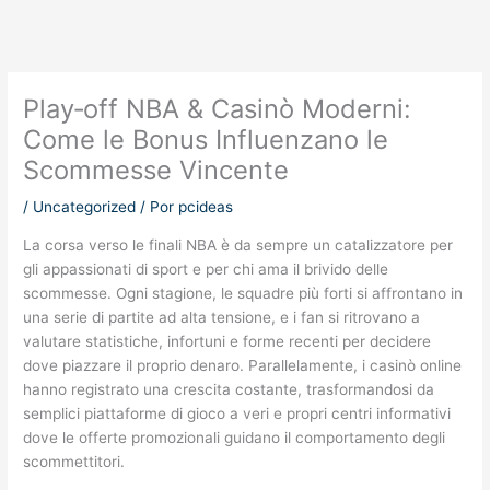
Play‑off NBA & Casinò Moderni:
Come le Bonus Influenzano le
Scommesse Vincente
/
Uncategorized
/ Por
pcideas
La corsa verso le finali NBA è da sempre un catalizzatore per
gli appassionati di sport e per chi ama il brivido delle
scommesse. Ogni stagione, le squadre più forti si affrontano in
una serie di partite ad alta tensione, e i fan si ritrovano a
valutare statistiche, infortuni e forme recenti per decidere
dove piazzare il proprio denaro. Parallelamente, i casinò online
hanno registrato una crescita costante, trasformandosi da
semplici piattaforme di gioco a veri e propri centri informativi
dove le offerte promozionali guidano il comportamento degli
scommettitori.