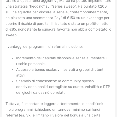
Grazie a questi fondi aggiuntivi, Marco ha potuto implementare
una strategia “hedging” sui “series sweep”. Ha puntato €200
su una squadra per vincere la serie e, contemporaneamente,
ha piazzato una scommessa “lay” di €150 su un exchange per
coprire il rischio di perdita. Il risultato è stato un profitto netto
di €85, nonostante la squadra favorita non abbia completato lo
sweep.
I vantaggi dei programmi di referral includono:
Incremento del capitale disponibile senza aumentare il
rischio personale.
Accesso a bonus esclusivi riservati a gruppi di utenti
attivi.
Scambio di conoscenze: le community spesso
condividono analisi dettagliate su quote, volatilità e RTP
dei giochi da casinò correlati.
Tuttavia, è importante leggere attentamente le condizioni:
molti programmi richiedono un turnover minimo sui fondi
referral (es. 3x) e limitano il valore del bonus a una certa