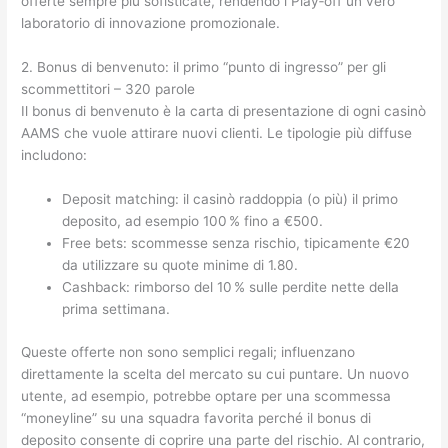
offerte sempre più sofisticate, rendendo i Play‑off un vero
laboratorio di innovazione promozionale.
2. Bonus di benvenuto: il primo “punto di ingresso” per gli
scommettitori – 320 parole
Il bonus di benvenuto è la carta di presentazione di ogni casinò
AAMS che vuole attirare nuovi clienti. Le tipologie più diffuse
includono:
Deposit matching: il casinò raddoppia (o più) il primo
deposito, ad esempio 100 % fino a €500.
Free bets: scommesse senza rischio, tipicamente €20
da utilizzare su quote minime di 1.80.
Cashback: rimborso del 10 % sulle perdite nette della
prima settimana.
Queste offerte non sono semplici regali; influenzano
direttamente la scelta del mercato su cui puntare. Un nuovo
utente, ad esempio, potrebbe optare per una scommessa
“moneyline” su una squadra favorita perché il bonus di
deposito consente di coprire una parte del rischio. Al contrario,