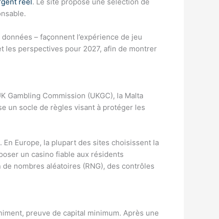
rgent réel
. Le site propose une sélection de
onsable.
es données – façonnent l’expérience de jeu
et les perspectives pour 2027, afin de montrer
e UK Gambling Commission (UKGC), la Malta
e un socle de règles visant à protéger les
 En Europe, la plupart des sites choisissent la
oposer un casino fiable aux résidents
n de nombres aléatoires (RNG), des contrôles
nchiment, preuve de capital minimum. Après une