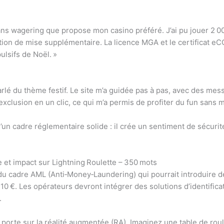
ans wagering que propose mon casino préféré. J’ai pu jouer 2 00
ion de mise supplémentaire. La licence MGA et le certificat eCO
ulsifs de Noël. »
parlé du thème festif. Le site m’a guidée pas à pas, avec des mes
‑exclusion en un clic, ce qui m’a permis de profiter du fun sans 
’un cadre réglementaire solide : il crée un sentiment de sécurité 
e et impact sur Lightning Roulette – 350 mots
du cadre AML (Anti‑Money‑Laundering) qui pourrait introduire de
10 €. Les opérateurs devront intégrer des solutions d’identifica
.
porte sur la réalité augmentée (RA). Imaginez une table de roul