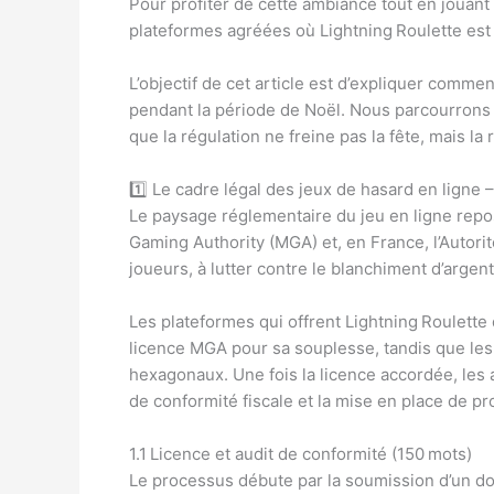
Pour profiter de cette ambiance tout en jouant 
plateformes agréées où Lightning Roulette est 
L’objectif de cet article est d’expliquer comme
pendant la période de Noël. Nous parcourrons le
que la régulation ne freine pas la fête, mais la 
1️⃣ Le cadre légal des jeux de hasard en ligne 
Le paysage réglementaire du jeu en ligne repo
Gaming Authority (MGA) et, en France, l’Autor
joueurs, à lutter contre le blanchiment d’argen
Les plateformes qui offrent Lightning Roulette 
licence MGA pour sa souplesse, tandis que les o
hexagonaux. Une fois la licence accordée, les
de conformité fiscale et la mise en place de
1.1 Licence et audit de conformité (150 mots)
Le processus débute par la soumission d’un dos