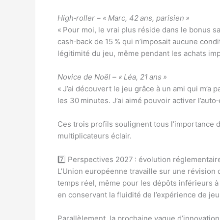
High‑roller – « Marc, 42 ans, parisien »
« Pour moi, le vrai plus réside dans le bonus s
cash‑back de 15 % qui n’imposait aucune condit
légitimité du jeu, même pendant les achats imp
Novice de Noël – « Léa, 21 ans »
« J’ai découvert le jeu grâce à un ami qui m’a 
les 30 minutes. J’ai aimé pouvoir activer l’auto
Ces trois profils soulignent tous l’importance d
multiplicateurs éclair.
7️⃣ Perspectives 2027 : évolution réglementair
L’Union européenne travaille sur une révision 
temps réel, même pour les dépôts inférieurs à 
en conservant la fluidité de l’expérience de jeu
Parallèlement, la prochaine vague d’innovation 