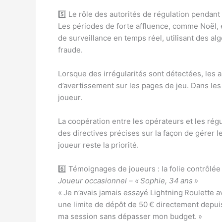
5️⃣ Le rôle des autorités de régulation pendant
Les périodes de forte affluence, comme Noël, en
de surveillance en temps réel, utilisant des a
fraude.
Lorsque des irrégularités sont détectées, les
d’avertissement sur les pages de jeu. Dans les
joueur.
La coopération entre les opérateurs et les régu
des directives précises sur la façon de gérer l
joueur reste la priorité.
6️⃣ Témoignages de joueurs : la folie contrôlée
Joueur occasionnel – « Sophie, 34 ans »
« Je n’avais jamais essayé Lightning Roulette av
une limite de dépôt de 50 € directement depuis m
ma session sans dépasser mon budget. »