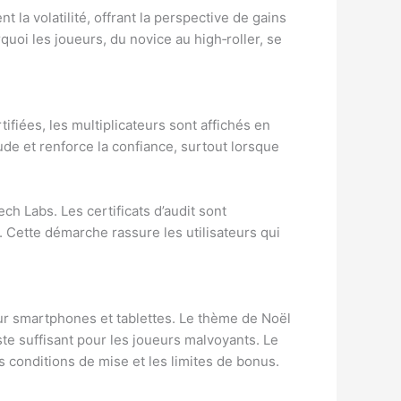
 la volatilité, offrant la perspective de gains
oi les joueurs, du novice au high‑roller, se
ifiées, les multiplicateurs sont affichés en
ude et renforce la confiance, surtout lorsque
h Labs. Les certificats d’audit sont
. Cette démarche rassure les utilisateurs qui
r smartphones et tablettes. Le thème de Noël
te suffisant pour les joueurs malvoyants. Le
s conditions de mise et les limites de bonus.