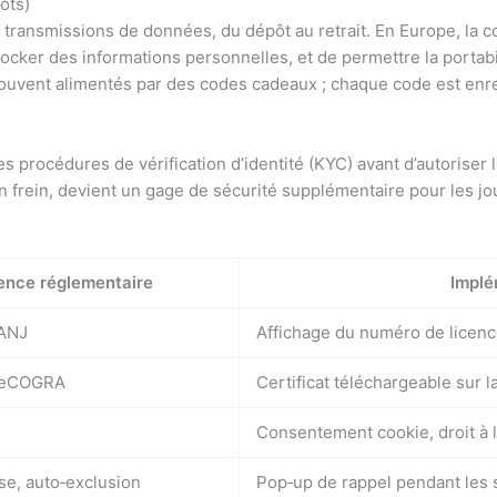
ots)
s transmissions de données, du dépôt au retrait. En Europe, la
stocker des informations personnelles, et de permettre la port
 souvent alimentés par des codes cadeaux ; chaque code est en
 procédures de vérification d’identité (KYC) avant d’autoriser le
 frein, devient un gage de sécurité supplémentaire pour les jou
ence réglementaire
Implé
ANJ
Affichage du numéro de licenc
l eCOGRA
Certificat téléchargeable sur l
Consentement cookie, droit à 
se, auto‑exclusion
Pop‑up de rappel pendant les 