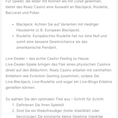
Für Spieler, die lieber mit Können als mit Zufall gewinnen,
bietet das Realz Casino eine Auswahl an Blackjack, Roulette,
Baccarat und Poker.
Blackjack: Achten Sie auf Varianten mit niedriger
Hauskante (z. B. European Blackjack).
Roulette: Europäisches Roulette hat nur eine Null und
somit eine bessere Gewinnchance als das
amerikanische Pendant.
Live‑Dealer – das echte Casino-Feeling zu Hause
Live‑Dealer‑Spiele bringen das Flair eines physischen Casinos
direkt auf den Bildschirm. Realz Casino arbeitet mit namhaften
Anbietern wie Evolution Gaming zusammen, sodass Sie
Live‑Blackjack, Live‑Roulette und sogar ein Live‑Bingo‑Erlebnis
genießen können.
So wählen Sie den optimalen Titel aus – Schritt für Schritt
Definieren Sie Ihren Spielstil
Sind Sie ein Risikofreudiger (hohe Volatilität) oder
bevorzugen Sie konstante kleine Gewinne (niedrige