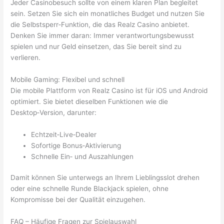
Jeder Casinobesuch sollte von einem klaren Plan begleitet
sein. Setzen Sie sich ein monatliches Budget und nutzen Sie
die Selbstsperr‑Funktion, die das Realz Casino anbietet.
Denken Sie immer daran: Immer verantwortungsbewusst
spielen und nur Geld einsetzen, das Sie bereit sind zu
verlieren.
Mobile Gaming: Flexibel und schnell
Die mobile Plattform von Realz Casino ist für iOS und Android
optimiert. Sie bietet dieselben Funktionen wie die
Desktop‑Version, darunter:
Echtzeit‑Live‑Dealer
Sofortige Bonus‑Aktivierung
Schnelle Ein‑ und Auszahlungen
Damit können Sie unterwegs an Ihrem Lieblingsslot drehen
oder eine schnelle Runde Blackjack spielen, ohne
Kompromisse bei der Qualität einzugehen.
FAQ – Häufige Fragen zur Spielauswahl