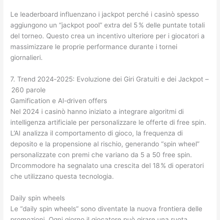
Le leaderboard influenzano i jackpot perché i casinò spesso
aggiungono un “jackpot pool” extra del 5 % delle puntate totali
del torneo. Questo crea un incentivo ulteriore per i giocatori a
massimizzare le proprie performance durante i tornei
giornalieri.
7. Trend 2024‑2025: Evoluzione dei Giri Gratuiti e dei Jackpot –
260 parole
Gamification e AI‑driven offers
Nel 2024 i casinò hanno iniziato a integrare algoritmi di
intelligenza artificiale per personalizzare le offerte di free spin.
L’AI analizza il comportamento di gioco, la frequenza di
deposito e la propensione al rischio, generando “spin wheel”
personalizzate con premi che variano da 5 a 50 free spin.
Drcommodore ha segnalato una crescita del 18 % di operatori
che utilizzano questa tecnologia.
Daily spin wheels
Le “daily spin wheels” sono diventate la nuova frontiera delle
promozioni. Ogni giorno il giocatore può girare una ruota