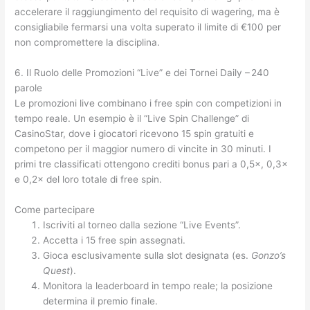
accelerare il raggiungimento del requisito di wagering, ma è
consigliabile fermarsi una volta superato il limite di €100 per
non compromettere la disciplina.
6. Il Ruolo delle Promozioni “Live” e dei Tornei Daily – 240
parole
Le promozioni live combinano i free spin con competizioni in
tempo reale. Un esempio è il “Live Spin Challenge” di
CasinoStar, dove i giocatori ricevono 15 spin gratuiti e
competono per il maggior numero di vincite in 30 minuti. I
primi tre classificati ottengono crediti bonus pari a 0,5×, 0,3×
e 0,2× del loro totale di free spin.
Come partecipare
Iscriviti al torneo dalla sezione “Live Events”.
Accetta i 15 free spin assegnati.
Gioca esclusivamente sulla slot designata (es.
Gonzo’s
Quest
).
Monitora la leaderboard in tempo reale; la posizione
determina il premio finale.