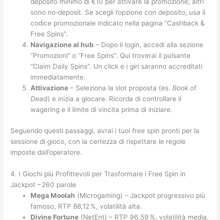
deposito minimo di €10 per attivare la promozione; altri
sono no‑deposit. Se scegli l’opzione con deposito, usa il
codice promozionale indicato nella pagina “Cashback &
Free Spins”.
Navigazione al hub
– Dopo il login, accedi alla sezione
“Promozioni” o “Free Spins”. Qui troverai il pulsante
“Claim Daily Spins”. Un click e i giri saranno accreditati
immediatamente.
Attivazione
– Seleziona la slot proposta (es.
Book of
Dead
) e inizia a giocare. Ricorda di controllare il
wagering e il limite di vincita prima di iniziare.
Seguendo questi passaggi, avrai i tuoi free spin pronti per la
sessione di gioco, con la certezza di rispettare le regole
imposte dall’operatore.
4. I Giochi più Profittevoli per Trasformare i Free Spin in
Jackpot – 260 parole
Mega Moolah
(Microgaming) – Jackpot progressivo più
famoso, RTP 88,12 %, volatilità alta.
Divine Fortune
(NetEnt) – RTP 96,59 %, volatilità media,