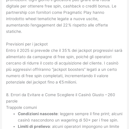
digitale per ottenere free spin, cashback o crediti bonus. Le
partnership con fornitori come Pragmatic Play hanno
introdotto wheel tematiche legate a nuove uscite,
aumentando l’engagement del 22 % rispetto alle offerte
statiche.
Previsioni per i jackpot
Entro il 2025 si prevede che il 35 % dei jackpot progressivi sarà
alimentato da campagne di free spin, poiché gli operatori
cercano di ridurre il costo di acquisizione del cliente. I casinò
più aggressivi offriranno “jackpot boosters” legati a un certo
numero di free spin completati, incrementando il valore
potenziale del jackpot fino a €5 milioni.
8. Errori da Evitare e Come Scegliere il Casinò Giusto – 260
parole
Trappole comuni
Condizioni nascoste
: leggere sempre il fine print; alcuni
casinò nascondono un wagering di 50× per i free spin.
Limiti di prelievo
: alcuni operatori impongono un limite