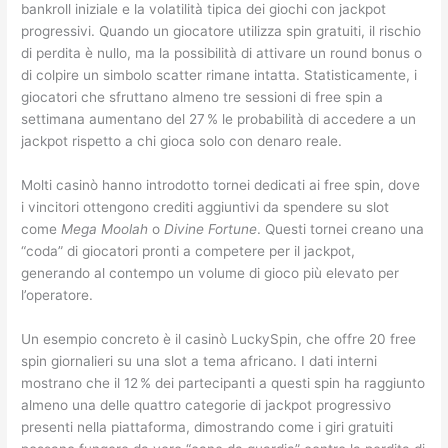
bankroll iniziale e la volatilità tipica dei giochi con jackpot
progressivi. Quando un giocatore utilizza spin gratuiti, il rischio
di perdita è nullo, ma la possibilità di attivare un round bonus o
di colpire un simbolo scatter rimane intatta. Statisticamente, i
giocatori che sfruttano almeno tre sessioni di free spin a
settimana aumentano del 27 % le probabilità di accedere a un
jackpot rispetto a chi gioca solo con denaro reale.
Molti casinò hanno introdotto tornei dedicati ai free spin, dove
i vincitori ottengono crediti aggiuntivi da spendere su slot
come
Mega Moolah
o
Divine Fortune
. Questi tornei creano una
“coda” di giocatori pronti a competere per il jackpot,
generando al contempo un volume di gioco più elevato per
l’operatore.
Un esempio concreto è il casinò LuckySpin, che offre 20 free
spin giornalieri su una slot a tema africano. I dati interni
mostrano che il 12 % dei partecipanti a questi spin ha raggiunto
almeno una delle quattro categorie di jackpot progressivo
presenti nella piattaforma, dimostrando come i giri gratuiti