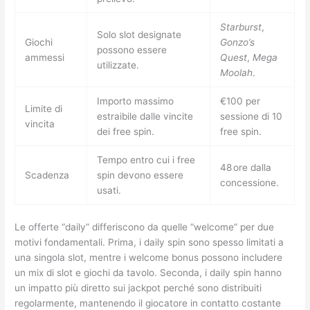
Starburst
,
Solo slot designate
Giochi
Gonzo’s
possono essere
ammessi
Quest
,
Mega
utilizzate.
Moolah
.
Importo massimo
€100 per
Limite di
estraibile dalle vincite
sessione di 10
vincita
dei free spin.
free spin.
Tempo entro cui i free
48 ore dalla
Scadenza
spin devono essere
concessione.
usati.
Le offerte “daily” differiscono da quelle “welcome” per due
motivi fondamentali. Prima, i daily spin sono spesso limitati a
una singola slot, mentre i welcome bonus possono includere
un mix di slot e giochi da tavolo. Seconda, i daily spin hanno
un impatto più diretto sui jackpot perché sono distribuiti
regolarmente, mantenendo il giocatore in contatto costante