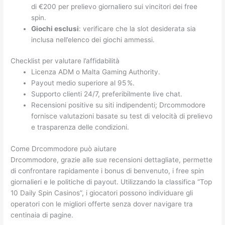
di €200 per prelievo giornaliero sui vincitori dei free
spin.
Giochi esclusi
: verificare che la slot desiderata sia
inclusa nell’elenco dei giochi ammessi.
Checklist per valutare l’affidabilità
Licenza ADM o Malta Gaming Authority.
Payout medio superiore al 95 %.
Supporto clienti 24/7, preferibilmente live chat.
Recensioni positive su siti indipendenti; Drcommodore
fornisce valutazioni basate su test di velocità di prelievo
e trasparenza delle condizioni.
Come Drcommodore può aiutare
Drcommodore, grazie alle sue recensioni dettagliate, permette
di confrontare rapidamente i bonus di benvenuto, i free spin
giornalieri e le politiche di payout. Utilizzando la classifica “Top
10 Daily Spin Casinos”, i giocatori possono individuare gli
operatori con le migliori offerte senza dover navigare tra
centinaia di pagine.