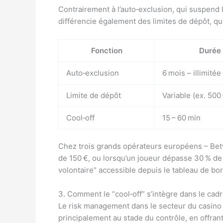
Contrairement à l’auto‑exclusion, qui suspend 
différencie également des limites de dépôt, qui
Fonction
Durée 
Auto‑exclusion
6 mois – illimitée
Limite de dépôt
Variable (ex. 500
Cool‑off
15 – 60 min
Chez trois grands opérateurs européens – Betw
de 150 €, ou lorsqu’un joueur dépasse 30 % d
volontaire” accessible depuis le tableau de bo
3. Comment le “cool‑off” s’intègre dans le cad
Le risk management dans le secteur du casino en 
principalement au stade du contrôle, en offrant