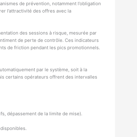
canismes de prévention, notamment l’obligation
 l’attractivité des offres avec la
mentation des sessions à risque, mesurée par
ntiment de perte de contrôle. Ces indicateurs
nts de friction pendant les pics promotionnels.
utomatiquement par le système, soit à la
s certains opérateurs offrent des intervalles
fs, dépassement de la limite de mise).
 disponibles.