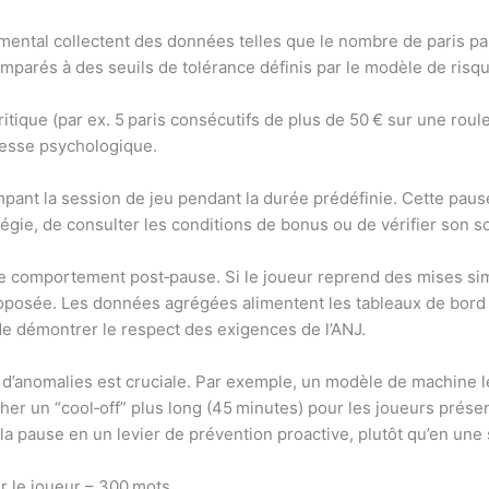
emental collectent des données telles que le nombre de paris p
parés à des seuils de tolérance définis par le modèle de risqu
ritique (par ex. 5 paris consécutifs de plus de 50 € sur une roule
tresse psychologique.
rrompant la session de jeu pendant la durée prédéfinie. Cette pau
égie, de consulter les conditions de bonus ou de vérifier son s
e le comportement post‑pause. Si le joueur reprend des mises s
oposée. Les données agrégées alimentent les tableaux de bord
 de démontrer le respect des exigences de l’ANJ.
n d’anomalies est cruciale. Par exemple, un modèle de machine le
cher un “cool‑off” plus long (45 minutes) pour les joueurs prés
a pause en un levier de prévention proactive, plutôt qu’en une 
r le joueur – 300 mots