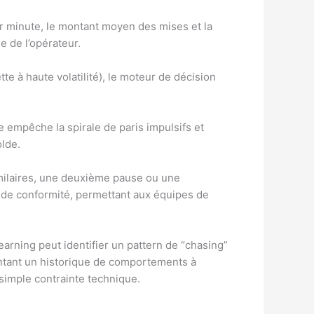
ar minute, le montant moyen des mises et la
e de l’opérateur.
tte à haute volatilité), le moteur de décision
se empêche la spirale de paris impulsifs et
olde.
imilaires, une deuxième pause ou une
 de conformité, permettant aux équipes de
arning peut identifier un pattern de “chasing”
entant un historique de comportements à
simple contrainte technique.