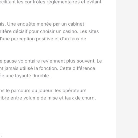
cilitant les contrôles réglementaires et évitant
nçais. Une enquête menée par un cabinet
ère décisif pour choisir un casino. Les sites
’une perception positive et d’un taux de
e pause volontaire reviennent plus souvent. Le
 jamais utilisé la fonction. Cette différence
rée une loyauté durable.
ans le parcours du joueur, les opérateurs
uilibre entre volume de mise et taux de churn,
.