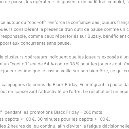
n de pause, les opérateurs disposent d’un audit trail complet, fa
nce autour du “cool‑off” renforce la confiance des joueurs fra
eurs considèrent la présence d’un outil de pause comme un crit
eu responsable, comme ceux répertoriés sur Buzzly, bénéficient d
rapport aux concurrents sans pause.
de plusieurs opérateurs indiquent que les joueurs exposés à un
un “cool‑off” est de 54 % contre 38 % pour les joueurs qui n’ont
le joueur estime que le casino veille sur son bien‑être, ce qui c
les campagnes de bonus du Black Friday. En intégrant la pause d
out en conservant l’attractivité de l’offre. Le résultat est un éq
ff” pendant les promotions Black Friday – 260 mots
s dépôts < 100 €, 30 minutes pour les dépôts > 100 €.
s 2 heures de jeu continu, afin d’éviter la fatigue décisionnelle