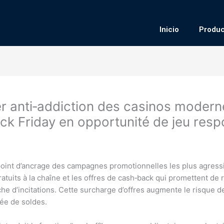
Inicio
Produc
r anti‑addiction des casinos modern
ack Friday en opportunité de jeu res
point d’ancrage des campagnes promotionnelles les plus agressiv
ratuits à la chaîne et les offres de cash‑back qui promettent de
e d’incitations. Cette surcharge d’offres augmente le risque de
née de soldes.