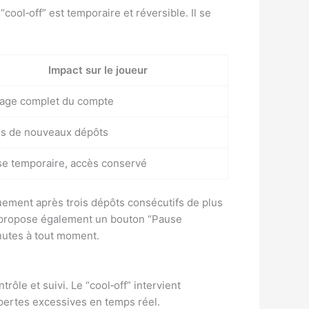
ool‑off” est temporaire et réversible. Il se
Impact sur le joueur
age complet du compte
s de nouveaux dépôts
e temporaire, accès conservé
uement après trois dépôts consécutifs de plus
e propose également un bouton “Pause
inutes à tout moment.
rôle et suivi. Le “cool‑off” intervient
s pertes excessives en temps réel.