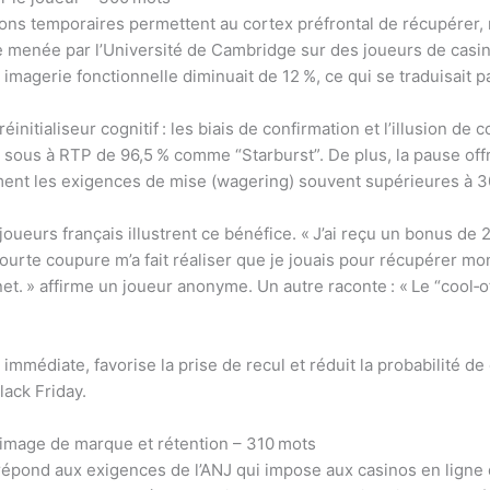
ons temporaires permettent au cortex préfrontal de récupérer, r
 menée par l’Université de Cambridge sur des joueurs de casin
magerie fonctionnelle diminuait de 12 %, ce qui se traduisait pa
ialiseur cognitif : les biais de confirmation et l’illusion de co
 sous à RTP de 96,5 % comme “Starburst”. De plus, la pause off
ent les exigences de mise (wagering) souvent supérieures à 30
oueurs français illustrent ce bénéfice. « J’ai reçu un bonus de
ourte coupure m’a fait réaliser que je jouais pour récupérer mon 
 net. » affirme un joueur anonyme. Un autre raconte : « Le “cool
 immédiate, favorise la prise de recul et réduit la probabilité
ack Friday.
, image de marque et rétention – 310 mots
f” répond aux exigences de l’ANJ qui impose aux casinos en lign