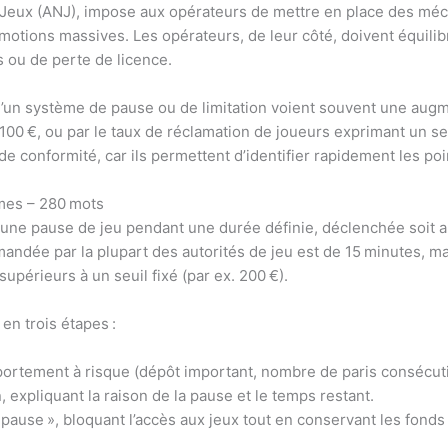
des Jeux (ANJ), impose aux opérateurs de mettre en place des mé
otions massives. Les opérateurs, de leur côté, doivent équilibrer
s ou de perte de licence.
 d’un système de pause ou de limitation voient souvent une aug
100 €, ou par le taux de réclamation de joueurs exprimant un se
 conformité, car ils permettent d’identifier rapidement les poi
ismes – 280 mots
e une pause de jeu pendant une durée définie, déclenchée soit a
dée par la plupart des autorités de jeu est de 15 minutes, mai
périeurs à un seuil fixé (par ex. 200 €).
en trois étapes :
mportement à risque (dépôt important, nombre de paris consécuti
an, expliquant la raison de la pause et le temps restant.
 pause », bloquant l’accès aux jeux tout en conservant les fonds