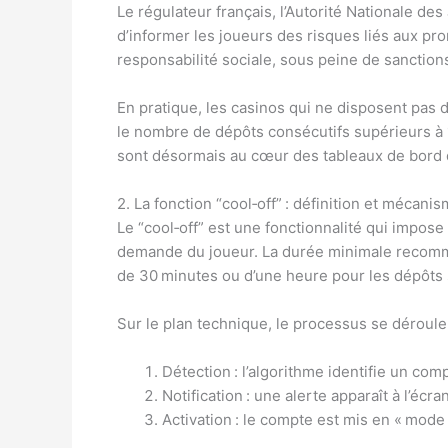
Le régulateur français, l’Autorité Nationale 
d’informer les joueurs des risques liés aux prom
responsabilité sociale, sous peine de sanction
En pratique, les casinos qui ne disposent pas
le nombre de dépôts consécutifs supérieurs à 
sont désormais au cœur des tableaux de bord de
2. La fonction “cool‑off” : définition et mécan
Le “cool‑off” est une fonctionnalité qui impos
demande du joueur. La durée minimale recomman
de 30 minutes ou d’une heure pour les dépôts su
Sur le plan technique, le processus se déroule 
Détection : l’algorithme identifie un co
Notification : une alerte apparaît à l’écr
Activation : le compte est mis en « mode