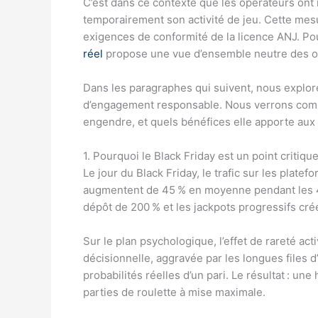
C’est dans ce contexte que les opérateurs ont i
temporairement son activité de jeu. Cette mesu
exigences de conformité de la licence ANJ. Pou
réel
propose une vue d’ensemble neutre des ou
Dans les paragraphes qui suivent, nous explor
d’engagement responsable. Nous verrons commen
engendre, et quels bénéfices elle apporte aux
1. Pourquoi le Black Friday est un point critiq
Le jour du Black Friday, le trafic sur les pla
augmentent de 45 % en moyenne pendant les 48 
dépôt de 200 % et les jackpots progressifs cr
Sur le plan psychologique, l’effet de rareté ac
décisionnelle, aggravée par les longues files d
probabilités réelles d’un pari. Le résultat : 
parties de roulette à mise maximale.