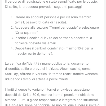
Il percorso di registrazione è stato semplificato per le coppie.
Di solito, la procedura prevede i seguenti passaggi:
Creare un account personale per ciascun membro
(email, password, data di nascita).
Accedere alla sezione “Tornei per coppie” e selezionare
“Crea squadra”.
Inserire il codice di invito del partner o accettare la
richiesta ricevuta via email.
Depositare il bankroll combinato (minimo 10 € per la
maggior parte dei tornei).
La verifica dell’identità rimane obbligatoria: documento
d’identità, selfie e prova di indirizzo. Alcuni casinò, come
StarPlay, offrono la verifica “in tempo reale” tramite webcam,
riducendo i tempi di attesa a pochi minuti.
I limiti di deposito variano: i tornei entry‑level accettano
depositi da 10 € a 50 €, mentre i tornei premium richiedono
almeno 100 €. Il gioco responsabile è integrato con strumenti
di auto‑esclusione per coppia: se uno dei due supera il limite di