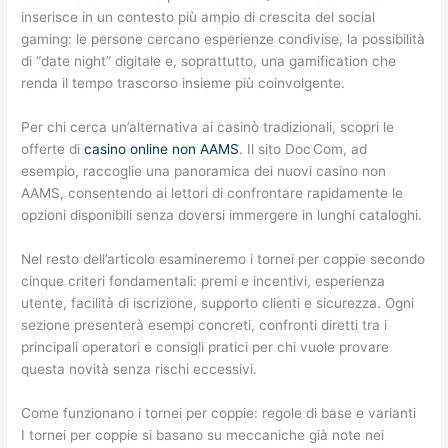
inserisce in un contesto più ampio di crescita del social
gaming: le persone cercano esperienze condivise, la possibilità
di “date night” digitale e, soprattutto, una gamification che
renda il tempo trascorso insieme più coinvolgente.
Per chi cerca un’alternativa ai casinò tradizionali, scopri le
offerte di
casino online non AAMS
. Il sito Doc Com, ad
esempio, raccoglie una panoramica dei nuovi casino non
AAMS, consentendo ai lettori di confrontare rapidamente le
opzioni disponibili senza doversi immergere in lunghi cataloghi.
Nel resto dell’articolo esamineremo i tornei per coppie secondo
cinque criteri fondamentali: premi e incentivi, esperienza
utente, facilità di iscrizione, supporto clienti e sicurezza. Ogni
sezione presenterà esempi concreti, confronti diretti tra i
principali operatori e consigli pratici per chi vuole provare
questa novità senza rischi eccessivi.
Come funzionano i tornei per coppie: regole di base e varianti
I tornei per coppie si basano su meccaniche già note nei