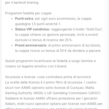
per il bankroll sharing.
Programmi fedeltà per coppie
Punti extra
: per ogni euro scommesso, la coppia
guadagna 1,5 punti anziché 1.
Status VIP condiviso
: raggiungendo il livello “Gold Duo”,
la coppia ottiene un gestore personale, inviti a eventi
esclusivi e bonus di ricarica del 25 %.
Premi anniversario
: al primo anniversario di iscrizione,
la coppia riceve un bonus di 50 € da dividere a piacere.
Questi programmi incentivano la fedeltà a lungo termine e
creano un legame emotivo con il brand.
Sicurezza e licenze: cosa controllare prima di iscriversi
La scelta della licenza è il primo filtro di sicurezza. I casino
sicuri non AAMS operano sotto licenze di Curaçao, Malta
Gaming Authority (MGA) o UK Gambling Commission (UKGC).
Sebbene le licenze AAMS offrano protezione per i giocatori
italiani, molti nuovi operatori optano per licenze non‑AAMS per
offrire bonus più generosi e una gamma più ampia di giochi.