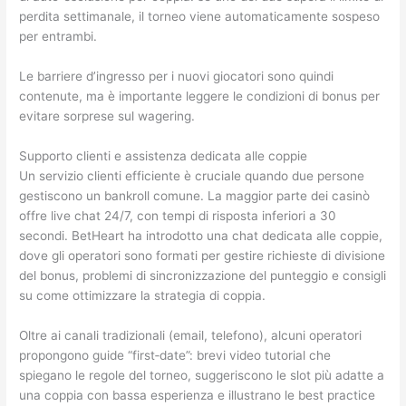
perdita settimanale, il torneo viene automaticamente sospeso
per entrambi.
Le barriere d’ingresso per i nuovi giocatori sono quindi
contenute, ma è importante leggere le condizioni di bonus per
evitare sorprese sul wagering.
Supporto clienti e assistenza dedicata alle coppie
Un servizio clienti efficiente è cruciale quando due persone
gestiscono un bankroll comune. La maggior parte dei casinò
offre live chat 24/7, con tempi di risposta inferiori a 30
secondi. BetHeart ha introdotto una chat dedicata alle coppie,
dove gli operatori sono formati per gestire richieste di divisione
del bonus, problemi di sincronizzazione del punteggio e consigli
su come ottimizzare la strategia di coppia.
Oltre ai canali tradizionali (email, telefono), alcuni operatori
propongono guide “first‑date”: brevi video tutorial che
spiegano le regole del torneo, suggeriscono le slot più adatte a
una coppia con bassa esperienza e illustrano le best practice