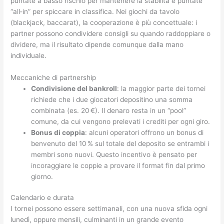
puntate a basso rischio per mantenere la stabilità e puntate
“all‑in” per spiccare in classifica. Nei giochi da tavolo
(blackjack, baccarat), la cooperazione è più concettuale: i
partner possono condividere consigli su quando raddoppiare o
dividere, ma il risultato dipende comunque dalla mano
individuale.
Meccaniche di partnership
Condivisione del bankroll
: la maggior parte dei tornei
richiede che i due giocatori depositino una somma
combinata (es. 20 €). Il denaro resta in un “pool”
comune, da cui vengono prelevati i crediti per ogni giro.
Bonus di coppia
: alcuni operatori offrono un bonus di
benvenuto del 10 % sul totale del deposito se entrambi i
membri sono nuovi. Questo incentivo è pensato per
incoraggiare le coppie a provare il format fin dal primo
giorno.
Calendario e durata
I tornei possono essere settimanali, con una nuova sfida ogni
lunedì, oppure mensili, culminanti in un grande evento