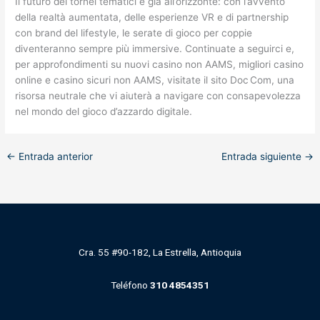
Il futuro dei tornei tematici è già all’orizzonte: con l’avvento
della realtà aumentata, delle esperienze VR e di partnership
con brand del lifestyle, le serate di gioco per coppie
diventeranno sempre più immersive. Continuate a seguirci e,
per approfondimenti su nuovi casino non AAMS, migliori casino
online e casino sicuri non AAMS, visitate il sito Doc Com, una
risorsa neutrale che vi aiuterà a navigare con consapevolezza
nel mondo del gioco d’azzardo digitale.
←
Entrada anterior
Entrada siguiente
→
Cra. 55 #90-182, La Estrella, Antioquia
Teléfono
310 4854351