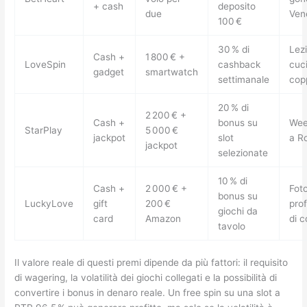
+ cash
deposito
due
Ven
100 €
30 % di
Lezi
Cash +
1 800 € +
LoveSpin
cashback
cuc
gadget
smartwatch
settimanale
cop
20 % di
2 200 € +
Cash +
bonus su
Wee
StarPlay
5 000 €
jackpot
slot
a R
jackpot
selezionate
10 % di
Cash +
2 000 € +
Foto
bonus su
LuckyLove
gift
200 €
pro
giochi da
card
Amazon
di c
tavolo
Il valore reale di questi premi dipende da più fattori: il requisito
di wagering, la volatilità dei giochi collegati e la possibilità di
convertire i bonus in denaro reale. Un free spin su una slot a