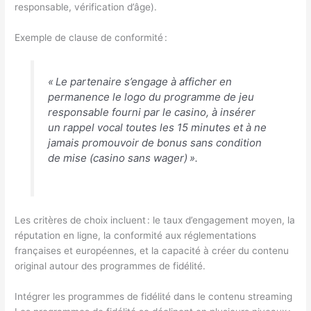
responsable, vérification d’âge).
Exemple de clause de conformité :
« Le partenaire s’engage à afficher en
permanence le logo du programme de jeu
responsable fourni par le casino, à insérer
un rappel vocal toutes les 15 minutes et à ne
jamais promouvoir de bonus sans condition
de mise (casino sans wager) ».
Les critères de choix incluent : le taux d’engagement moyen, la
réputation en ligne, la conformité aux réglementations
françaises et européennes, et la capacité à créer du contenu
original autour des programmes de fidélité.
Intégrer les programmes de fidélité dans le contenu streaming