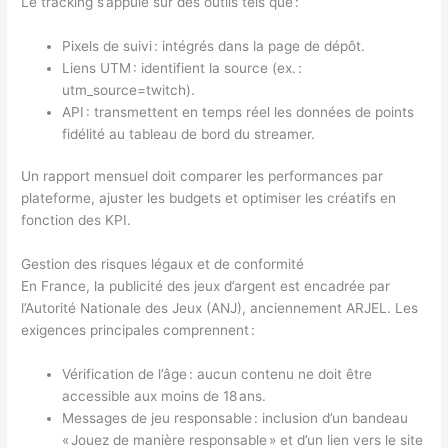
Le tracking s’appuie sur des outils tels que :
Pixels de suivi : intégrés dans la page de dépôt.
Liens UTM : identifient la source (ex. :
utm_source=twitch).
API : transmettent en temps réel les données de points
fidélité au tableau de bord du streamer.
Un rapport mensuel doit comparer les performances par
plateforme, ajuster les budgets et optimiser les créatifs en
fonction des KPI.
Gestion des risques légaux et de conformité
En France, la publicité des jeux d’argent est encadrée par
l’Autorité Nationale des Jeux (ANJ), anciennement ARJEL. Les
exigences principales comprennent :
Vérification de l’âge : aucun contenu ne doit être
accessible aux moins de 18 ans.
Messages de jeu responsable : inclusion d’un bandeau
« Jouez de manière responsable » et d’un lien vers le site