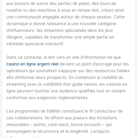
aux joueurs de suivre des parties de poker, des tours de
roulette ou des machines à sous en temps réel, créant ainsi
une communauté engagée autour de chaque session. Cette
dynamique a donné naissance à une nouvelle catégorie
d’influenceurs : les streamers spécialisés dans les jeux
d’argent, capables de transformer une simple partie en
véritable spectacle interactif.
Dans ce contexte, le lien vers un site d’information tel que
casino en ligne argent réel
devient un point d’ancrage pour les
opérateurs qui souhaitent s’appuyer sur des ressources fiables
afin d’informer leurs prospects. En combinant la visibilité du
streaming avec la crédibilité d’un guide neutre, les casinos en
ligne peuvent toucher une audience qualifiée tout en restant
conformes aux exigences réglementaires.
Les programmes de fidélité constituent le fil conducteur de
ces collaborations. Ils offrent aux joueurs des incitations
mesurables – points, cash‑back, bonus exclusifs – qui
encouragent la récurrence et la longévité. Lorsqu’un