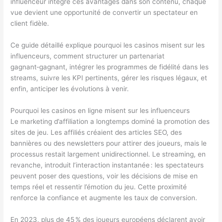
influenceur intègre ces avantages dans son contenu, chaque
vue devient une opportunité de convertir un spectateur en
client fidèle.
Ce guide détaillé explique pourquoi les casinos misent sur les
influenceurs, comment structurer un partenariat
gagnant‑gagnant, intégrer les programmes de fidélité dans les
streams, suivre les KPI pertinents, gérer les risques légaux, et
enfin, anticiper les évolutions à venir.
Pourquoi les casinos en ligne misent sur les influenceurs
Le marketing d’affiliation a longtemps dominé la promotion des
sites de jeu. Les affiliés créaient des articles SEO, des
bannières ou des newsletters pour attirer des joueurs, mais le
processus restait largement unidirectionnel. Le streaming, en
revanche, introduit l’interaction instantanée : les spectateurs
peuvent poser des questions, voir les décisions de mise en
temps réel et ressentir l’émotion du jeu. Cette proximité
renforce la confiance et augmente les taux de conversion.
En 2023, plus de 45 % des joueurs européens déclarent avoir