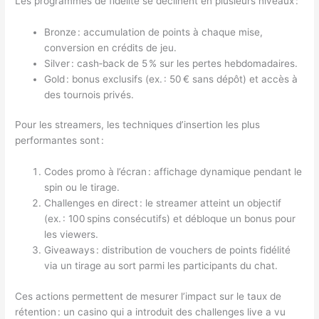
Les programmes de fidélité se déclinent en plusieurs niveaux :
Bronze : accumulation de points à chaque mise,
conversion en crédits de jeu.
Silver : cash‑back de 5 % sur les pertes hebdomadaires.
Gold : bonus exclusifs (ex. : 50 € sans dépôt) et accès à
des tournois privés.
Pour les streamers, les techniques d’insertion les plus
performantes sont :
Codes promo à l’écran : affichage dynamique pendant le
spin ou le tirage.
Challenges en direct : le streamer atteint un objectif
(ex. : 100 spins consécutifs) et débloque un bonus pour
les viewers.
Giveaways : distribution de vouchers de points fidélité
via un tirage au sort parmi les participants du chat.
Ces actions permettent de mesurer l’impact sur le taux de
rétention : un casino qui a introduit des challenges live a vu