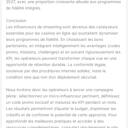
2027, avec une proportion croissante allouée aux programmes
de fidélité intégrés.
Conclusion
Les influenceurs de streaming sont devenus des catalyseurs
essentiels pour les casinos en ligne qui souhaitent dynamiser
leurs programmes de fidélité. En choisissant les bons
partenaires, en intégrant intelligemment les avantages (codes
promo, missions, challenges) et en suivant rigoureusement les
KPI, les opérateurs peuvent transformer chaque vue en une
opportunité de rétention durable. La conformité légale,
soutenue par des procédures internes solides, reste la
condition sine qua non d’un déploiement sécurisé.
Nous invitons donc les opérateurs à lancer une campagne
pilote : sélectionnez un micro‑influenceur pertinent, définissez
un code promo exclusif et mesurez les KPI pendant un mois.
Les résultats permettront d’ajuster le budget, d’optimiser les
créatifs et de confirmer le potentiel de cette approche. Pour
approfondir les meilleures pratiques et accéder à des
ressources complémentaires, consultez régulièrement le site