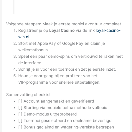
Volgende stappen: Maak je eerste mobiel avontuur compleet
Registreer je op
Loyal Casino
via de link
loyal-casino-
win.nl
.
Stort met Apple Pay of Google Pay en claim je
welkomstbonus.
Speel een paar demo‑spins om vertrouwd te raken met
de interface.
Schrijf je in voor een toernooi en zet je eerste inzet.
Houd je voortgang bij en profiteer van het
VIP‑programma voor snellere uitbetalingen.
Samenvatting checklist
[ ] Account aangemaakt en geverifieerd
[ ] Storting via mobiele betaalmethode voltooid
[ ] Demo‑modus uitgeprobeerd
[ ] Toernooi geselecteerd en deelname bevestigd
[ ] Bonus geclaimd en wagering‑vereiste begrepen