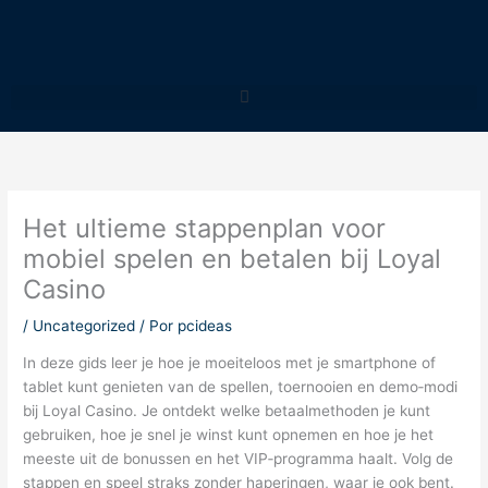
Ir
al
contenido
Het ultieme stappenplan voor
mobiel spelen en betalen bij Loyal
Casino
/
Uncategorized
/ Por
pcideas
In deze gids leer je hoe je moeiteloos met je smartphone of
tablet kunt genieten van de spellen, toernooien en demo‑modi
bij Loyal Casino. Je ontdekt welke betaalmethoden je kunt
gebruiken, hoe je snel je winst kunt opnemen en hoe je het
meeste uit de bonussen en het VIP‑programma haalt. Volg de
stappen en speel straks zonder haperingen, waar je ook bent.