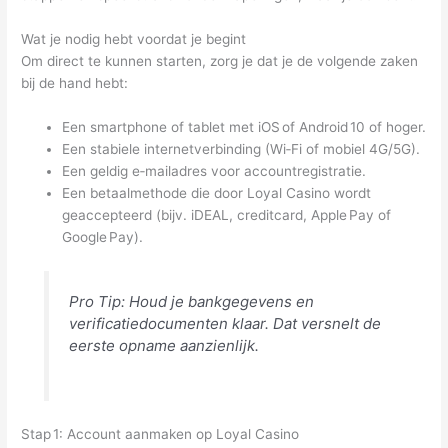
Wat je nodig hebt voordat je begint
Om direct te kunnen starten, zorg je dat je de volgende zaken
bij de hand hebt:
Een smartphone of tablet met iOS of Android 10 of hoger.
Een stabiele internetverbinding (Wi‑Fi of mobiel 4G/5G).
Een geldig e‑mailadres voor accountregistratie.
Een betaalmethode die door Loyal Casino wordt
geaccepteerd (bijv. iDEAL, creditcard, Apple Pay of
Google Pay).
Pro Tip: Houd je bankgegevens en
verificatiedocumenten klaar. Dat versnelt de
eerste opname aanzienlijk.
Stap 1: Account aanmaken op Loyal Casino