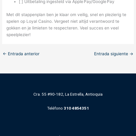
[ ] Uitbetaling ingesteld via Apple Pay/Google Pay
Met dit stappenplan ben je klaar om veilig, snel en plezierig te
spelen op Loyal Casino. Vergeet niet altijd verantwoord te
gokken en je limieten te respecteren. Veel succes en veel
speelplezier!
←
Entrada anterior
Entrada siguiente
→
Cra. 55 #90-182, La Estrella, Antioquia
Teléfono
310 4854351