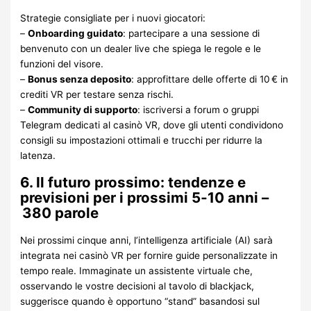
Strategie consigliate per i nuovi giocatori:
–
Onboarding guidato
: partecipare a una sessione di
benvenuto con un dealer live che spiega le regole e le
funzioni del visore.
–
Bonus senza deposito
: approfittare delle offerte di 10 € in
crediti VR per testare senza rischi.
–
Community di supporto
: iscriversi a forum o gruppi
Telegram dedicati al casinò VR, dove gli utenti condividono
consigli su impostazioni ottimali e trucchi per ridurre la
latenza.
6. Il futuro prossimo: tendenze e
previsioni per i prossimi 5‑10 anni –
380 parole
Nei prossimi cinque anni, l’intelligenza artificiale (AI) sarà
integrata nei casinò VR per fornire guide personalizzate in
tempo reale. Immaginate un assistente virtuale che,
osservando le vostre decisioni al tavolo di blackjack,
suggerisce quando è opportuno “stand” basandosi sul