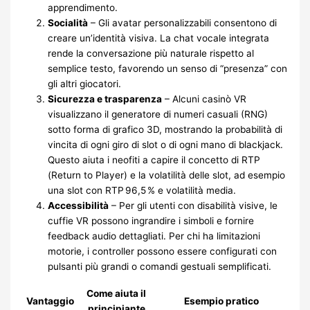
apprendimento.
Socialità
– Gli avatar personalizzabili consentono di
creare un’identità visiva. La chat vocale integrata
rende la conversazione più naturale rispetto al
semplice testo, favorendo un senso di “presenza” con
gli altri giocatori.
Sicurezza e trasparenza
– Alcuni casinò VR
visualizzano il generatore di numeri casuali (RNG)
sotto forma di grafico 3D, mostrando la probabilità di
vincita di ogni giro di slot o di ogni mano di blackjack.
Questo aiuta i neofiti a capire il concetto di RTP
(Return to Player) e la volatilità delle slot, ad esempio
una slot con RTP 96,5 % e volatilità media.
Accessibilità
– Per gli utenti con disabilità visive, le
cuffie VR possono ingrandire i simboli e fornire
feedback audio dettagliati. Per chi ha limitazioni
motorie, i controller possono essere configurati con
pulsanti più grandi o comandi gestuali semplificati.
Come aiuta il
Vantaggio
Esempio pratico
principiante