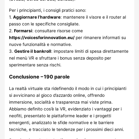
Per i principianti, i consigli pratici sono:
1.
Aggiornare l’hardware
: mantenere il visore e il router al
passo con le specifiche consigliate.
2.
Formarsi
: consultare risorse come
https://voicesforinnovation.eu/
per rimanere informati su
nuove funzionalità e normative.
3.
Gestire il bankroll
: impostare limiti di spesa direttamente
nel menù VR e sfruttare i bonus senza deposito per
sperimentare senza rischi.
Conclusione – 190 parole
La realtà virtuale sta ridefinendo il modo in cui i principianti
si avvicinano al gioco d’azzardo online, offrendo
immersione, socialità e trasparenza mai viste prima.
Abbiamo definito cos’è la VR, evidenziato i vantaggi per i
neofiti, presentato le piattaforme leader e i progetti
emergenti, analizzato le sfide normative e le barriere
tecniche, e tracciato le tendenze per i prossimi dieci anni.