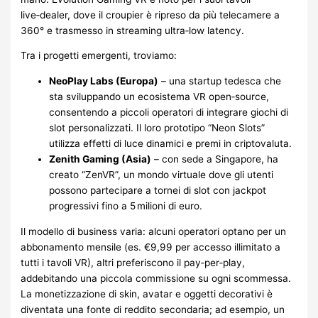
live‑dealer, dove il croupier è ripreso da più telecamere a
360° e trasmesso in streaming ultra‑low latency.
Tra i progetti emergenti, troviamo:
NeoPlay Labs (Europa)
– una startup tedesca che
sta sviluppando un ecosistema VR open‑source,
consentendo a piccoli operatori di integrare giochi di
slot personalizzati. Il loro prototipo “Neon Slots”
utilizza effetti di luce dinamici e premi in criptovaluta.
Zenith Gaming (Asia)
– con sede a Singapore, ha
creato “ZenVR”, un mondo virtuale dove gli utenti
possono partecipare a tornei di slot con jackpot
progressivi fino a 5 milioni di euro.
Il modello di business varia: alcuni operatori optano per un
abbonamento mensile (es. €9,99 per accesso illimitato a
tutti i tavoli VR), altri preferiscono il pay‑per‑play,
addebitando una piccola commissione su ogni scommessa.
La monetizzazione di skin, avatar e oggetti decorativi è
diventata una fonte di reddito secondaria; ad esempio, un