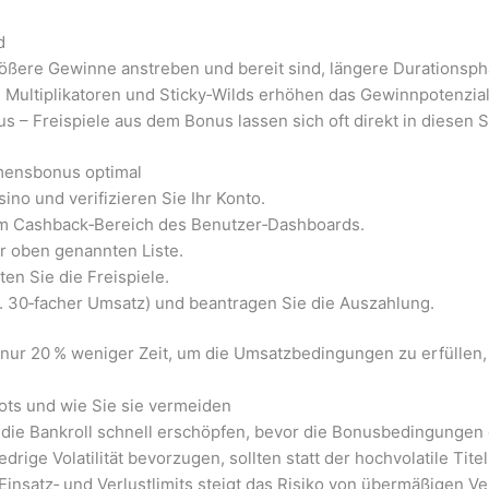
d
e größere Gewinne anstreben und bereit sind, längere Durationsp
e, Multiplikatoren und Sticky‑Wilds erhöhen das Gewinnpotenzial
 – Freispiele aus dem Bonus lassen sich oft direkt in diesen Sl
mmensbonus optimal
ino und verifizieren Sie Ihr Konto.
im Cashback‑Bereich des Benutzer‑Dashboards.
r oben genannten Liste.
ten Sie die Freispiele.
B. 30‑facher Umsatz) und beantragen Sie die Auszahlung.
nur 20 % weniger Zeit, um die Umsatzbedingungen zu erfüllen,
ots und wie Sie sie vermeiden
die Bankroll schnell erschöpfen, bevor die Bonusbedingungen e
niedrige Volatilität bevorzugen, sollten statt der hochvolatile Tit
Einsatz‑ und Verlustlimits steigt das Risiko von übermäßigen Ve