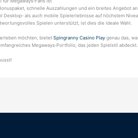
l für Megaways‑Fans ist
 Bonuspaket, schnelle Auszahlungen und ein breites Angebot a
owohl Desktop‑ als auch mobile Spielerlebnisse auf höchstem Ni
twortungsvolles Spielen unterstützt, ist dies die ideale Wahl.
t erleben möchten, bietet
Spingranny Casino Play
genau das, was
mfangreiches Megaways‑Portfolio, das jeden Spielstil abdeckt.
wusst!