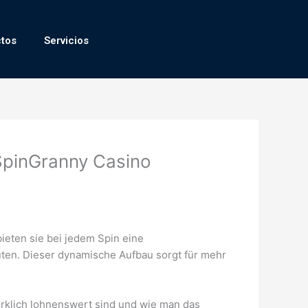
tos
Servicios
SpinGranny Casino
bieten sie bei jedem Spin eine
uten. Dieser dynamische Aufbau sorgt für mehr
irklich lohnenswert sind und wie man das