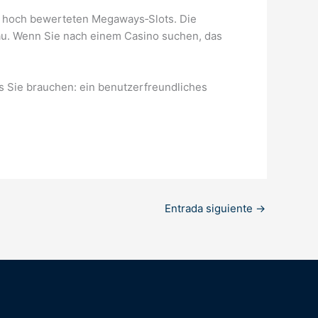
n hoch bewerteten Megaways‑Slots. Die
veau. Wenn Sie nach einem Casino suchen, das
 Sie brauchen: ein benutzerfreundliches
Entrada siguiente
→