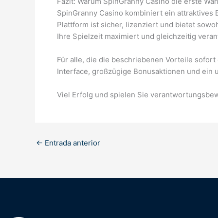
Fazit: Warum SpinGranny Casino die erste Wah
SpinGranny Casino kombiniert ein attraktives
Plattform ist sicher, lizenziert und bietet s
Ihre Spielzeit maximiert und gleichzeitig veran
Für alle, die die beschriebenen Vorteile sofor
Interface, großzügige Bonusaktionen und ein u
Viel Erfolg und spielen Sie verantwortungsbe
←
Entrada anterior