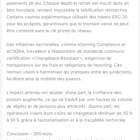
paiements de jeu. Chaque dépôt et retrait est inscrit dans un
bloc horodaté, rendant impossible la falsification rétroactive.
Certains casinos expérimentaux utilisent des tokens ERC‑20
pour les jackpots, garantissant que le montant versé ne peut
être contesté sans la clé privée du réseau.
Des initiatives sectorielles, comme eGaming Compliance et
eCOGRA, travaillent à l’élaboration de standards communs :
certification « Chargeback‑Resistant », exigences de
transparence sur les frais et obligations de reporting. Ces
normes visent à harmoniser les pratiques entre les juridictions,
facilitant ainsi la mobilité des joueurs.
L’impact attendu est double : d’une part, la confiance des
joueurs augmente, ce qui se traduit par une hausse du volume
de dépôts et de jackpots plus attractifs ; d’autre part, les
opérateurs voient leurs coûts de chargeback diminuer de 30 %
à 50 % grâce à l’automatisation et à la traçabilité renforcée.
Conclusion – 200 mots