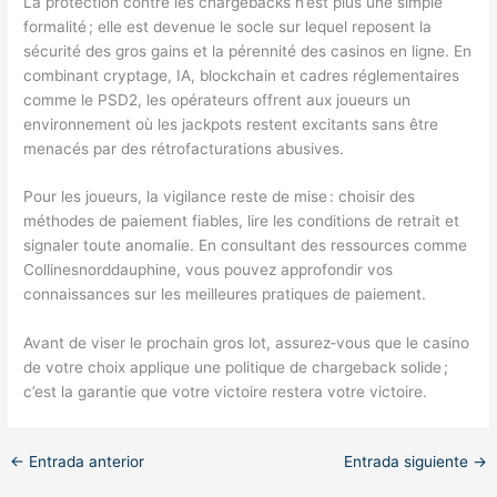
La protection contre les chargebacks n’est plus une simple
formalité ; elle est devenue le socle sur lequel reposent la
sécurité des gros gains et la pérennité des casinos en ligne. En
combinant cryptage, IA, blockchain et cadres réglementaires
comme le PSD2, les opérateurs offrent aux joueurs un
environnement où les jackpots restent excitants sans être
menacés par des rétrofacturations abusives.
Pour les joueurs, la vigilance reste de mise : choisir des
méthodes de paiement fiables, lire les conditions de retrait et
signaler toute anomalie. En consultant des ressources comme
Collinesnorddauphine, vous pouvez approfondir vos
connaissances sur les meilleures pratiques de paiement.
Avant de viser le prochain gros lot, assurez‑vous que le casino
de votre choix applique une politique de chargeback solide ;
c’est la garantie que votre victoire restera votre victoire.
←
Entrada anterior
Entrada siguiente
→