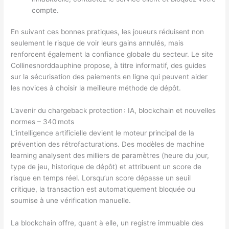
compte.
En suivant ces bonnes pratiques, les joueurs réduisent non
seulement le risque de voir leurs gains annulés, mais
renforcent également la confiance globale du secteur. Le site
Collinesnorddauphine propose, à titre informatif, des guides
sur la sécurisation des paiements en ligne qui peuvent aider
les novices à choisir la meilleure méthode de dépôt.
L’avenir du chargeback protection : IA, blockchain et nouvelles
normes – 340 mots
L’intelligence artificielle devient le moteur principal de la
prévention des rétrofacturations. Des modèles de machine
learning analysent des milliers de paramètres (heure du jour,
type de jeu, historique de dépôt) et attribuent un score de
risque en temps réel. Lorsqu’un score dépasse un seuil
critique, la transaction est automatiquement bloquée ou
soumise à une vérification manuelle.
La blockchain offre, quant à elle, un registre immuable des