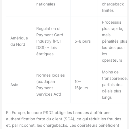
nationales
chargeback
limités
Processus
Regulation of
plus rapide,
Payment Card
mais
Amérique
Industry (PCI
5–8 jours
pénalités plus
du Nord
DSS) + lois
lourdes pour
étatiques
les
opérateurs
Moins de
Normes locales
transparence,
(ex. Japan
10–
Asie
parfois des
Payment
15 jours
délais plus
Services Act)
longs
En Europe, le cadre PSD2 oblige les banques à offrir une
authentification forte du client (SCA), ce qui réduit les fraudes
et, par ricochet, les chargebacks. Les opérateurs bénéficient