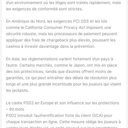
d’un environnement où les litiges sont traités rapidement, mais
les exigences de conformité sont strictes.
En Amérique du Nord, les exigences PCI DSS et les lois
comme le California Consumer Privacy Act imposent une
sécurité robuste, mais les processeurs de paiement peuvent
appliquer des frais de chargeback plus élevés, poussant les
casinos à investir davantage dans la prévention.
En Asie, les réglementations varient fortement d’un pays à
l’autre. Certains marchés, comme le Japon, ont mis en place
des lois protectrices, tandis que d’autres offrent moins de
garanties, ce qui peut entraîner des délais de résolution plus
longs et une plus grande incertitude pour les joueurs qui visent
les jackpots.
Le cadre PSD2 en Europe et son influence sur les protections
– 90 mots
PSD2 introduit l’authentification forte du client (SCA) pour
chaque transaction en ligne. Cette mesure oblige les joueurs à