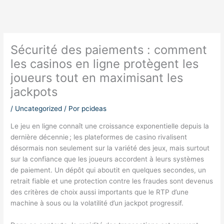
Sécurité des paiements : comment
les casinos en ligne protègent les
joueurs tout en maximisant les
jackpots
/
Uncategorized
/ Por
pcideas
Le jeu en ligne connaît une croissance exponentielle depuis la
dernière décennie ; les plateformes de casino rivalisent
désormais non seulement sur la variété des jeux, mais surtout
sur la confiance que les joueurs accordent à leurs systèmes
de paiement. Un dépôt qui aboutit en quelques secondes, un
retrait fiable et une protection contre les fraudes sont devenus
des critères de choix aussi importants que le RTP d’une
machine à sous ou la volatilité d’un jackpot progressif.