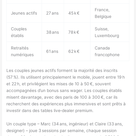
France,
Jeunes actifs
27 ans
45 k €
Belgique
Couples
Suisse,
38 ans
78 k €
établis
Luxembourg
Retraités
Canada
61 ans
62 k €
numériques
francophone
Les couples jeunes actifs forment la majorité des inscrits
(57 %). Ils utilisent principalement le mobile, jouent entre 19 h
et 22 h, et privilégient les mises de 10 à 50 €, souvent
accompagnées d’un bonus sans wager. Les couples établis
misent davantage, avec des paris de 100 à 300 €, car ils
recherchent des expériences plus immersives et sont prêts à
investir dans des tables live‑dealer premium.
Un couple type – Marc (34 ans, ingénieur) et Claire (33 ans,
designer) – joue 3 sessions par semaine, chaque session