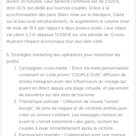
durant 30 minutes. Leur bankroll commune est de 2 500 €,
dont 30 % est dédié aux tournois couples. Grâce à la
synchronisation des paris (Marc mise sur le blackjack, Claire
sur le baccarat simultanément), ils augmentent le volume total
de mise de 18 % par rapport à deux joueurs isolés. Leur valeur
vie client (LTV) dépasse 12 000 € sur une période de 12 mois,
illustrant l’impact économique d’un duo bien ciblé.
5. Stratégies marketing des opérateurs pour maximiser les
profits
Campagnes cross‑media – Envoi d’e‑mails personnalisés
contenant un code promo “COUPLE‑SUN”, diffusion de
stories Instagram avec des influenceurs du voyage qui
jouent en direct depuis une plage virtuelle, et placement
de bannières sur des sites de tourisme.
Thématique estivale – Utilisation de visuels “sunset
lounge”, de sons de vagues et de cocktails animés pour
créer un univers cohérent. Les messages mettent en
avant le « retrait instantané » des gains, incitant les
couples à jouer immédiatement après la victoire.
Partenariats brandés – Collaboration avec une marque