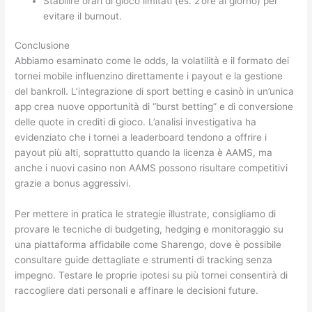
Stabilire orari di gioco limitati (es. 2 ore al giorno) per
evitare il burnout.
Conclusione
Abbiamo esaminato come le odds, la volatilità e il formato dei
tornei mobile influenzino direttamente i payout e la gestione
del bankroll. L’integrazione di sport betting e casinò in un’unica
app crea nuove opportunità di “burst betting” e di conversione
delle quote in crediti di gioco. L’analisi investigativa ha
evidenziato che i tornei a leaderboard tendono a offrire i
payout più alti, soprattutto quando la licenza è AAMS, ma
anche i nuovi casino non AAMS possono risultare competitivi
grazie a bonus aggressivi.
Per mettere in pratica le strategie illustrate, consigliamo di
provare le tecniche di budgeting, hedging e monitoraggio su
una piattaforma affidabile come Sharengo, dove è possibile
consultare guide dettagliate e strumenti di tracking senza
impegno. Testare le proprie ipotesi su più tornei consentirà di
raccogliere dati personali e affinare le decisioni future.