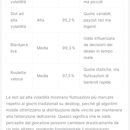
volatilità
ma piccoli
Slot ad
Quote variabili,
alta
Alta
95,2 %
payout rari ma
volatilità
ingenti
Odds influenzate
Blackjack
da decisioni del
Media
99,3 %
live
dealer in tempo
reale
Quote statiche, ma
Roulette
Media
97,3 %
fluttuazioni di
veloce
bankroll rapide
Le slot ad alta volatilità mostrano fluttuazioni più marcate
rispetto ai giochi tradizionali su desktop, perché gli algoritmi
mobile ottimizzano la distribuzione delle vincite per mantenere
alta l’attenzione dell’utente. Questo significa che le odds
percepite dal giocatore possono cambiare drasticamente da
un spin all’altro, rendendo fondamentale il monitoraggio