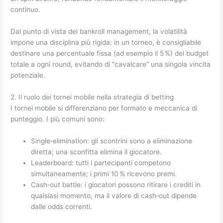
continuo.
Dal punto di vista del bankroll management, la volatilità
impone una disciplina più rigida: in un torneo, è consigliabile
destinare una percentuale fissa (ad esempio il 5 %) del budget
totale a ogni round, evitando di “cavalcare” una singola vincita
potenziale.
2. Il ruolo dei tornei mobile nella strategia di betting
I tornei mobile si differenziano per formato e meccanica di
punteggio. I più comuni sono:
Single‑elimination: gli scontrini sono a eliminazione
diretta; una sconfitta elimina il giocatore.
Leaderboard: tutti i partecipanti competono
simultaneamente; i primi 10 % ricevono premi.
Cash‑out battle: i giocatori possono ritirare i crediti in
qualsiasi momento, ma il valore di cash‑out dipende
dalle odds correnti.