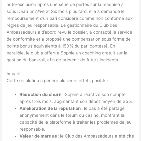
auto‑exclusion après une série de pertes sur la machine à
sous
Dead or Alive 2
. Six mois plus tard, elle a demandé le
remboursement d’un pari considéré comme non conforme aux
règles de jeu responsable. Le gestionnaire du Club des
Ambassadeurs a d’abord revu le dossier, a contacté le service
de conformité et a proposé une compensation sous forme de
points bonus équivalents à 150 % du pari contesté. En
parallèle, le club a offert à Sophie un coaching gratuit sur la
gestion du bankroll, afin de prévenir de futurs incidents.
Impact
Cette résolution a généré plusieurs effets positifs :
Réduction du churn
: Sophie a réactivé son compte
après trois mois, augmentant son dépôt moyen de 35 %.
Amélioration de la réputation
: le cas a été partagé
anonymement dans le forum du casino, montrant la
capacité de la plateforme à traiter les problèmes de jeu
responsable.
Valeur de marque
: le Club des Ambassadeurs a été cité