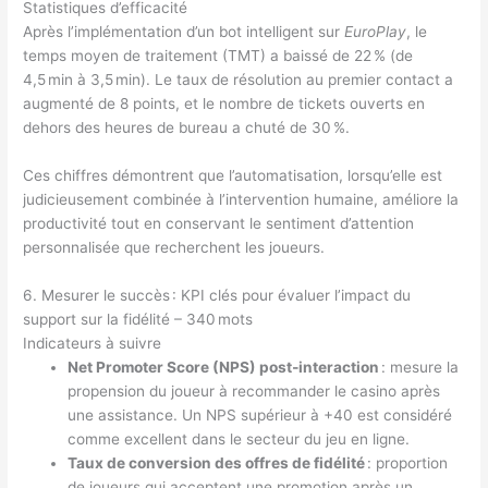
Statistiques d’efficacité
Après l’implémentation d’un bot intelligent sur
EuroPlay
, le
temps moyen de traitement (TMT) a baissé de 22 % (de
4,5 min à 3,5 min). Le taux de résolution au premier contact a
augmenté de 8 points, et le nombre de tickets ouverts en
dehors des heures de bureau a chuté de 30 %.
Ces chiffres démontrent que l’automatisation, lorsqu’elle est
judicieusement combinée à l’intervention humaine, améliore la
productivité tout en conservant le sentiment d’attention
personnalisée que recherchent les joueurs.
6. Mesurer le succès : KPI clés pour évaluer l’impact du
support sur la fidélité – 340 mots
Indicateurs à suivre
Net Promoter Score (NPS) post‑interaction
: mesure la
propension du joueur à recommander le casino après
une assistance. Un NPS supérieur à +40 est considéré
comme excellent dans le secteur du jeu en ligne.
Taux de conversion des offres de fidélité
: proportion
de joueurs qui acceptent une promotion après un