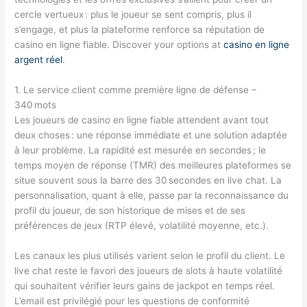
cercle vertueux : plus le joueur se sent compris, plus il
s’engage, et plus la plateforme renforce sa réputation de
casino en ligne fiable. Discover your options at
casino en ligne
argent réel
.
1. Le service client comme première ligne de défense –
340 mots
Les joueurs de casino en ligne fiable attendent avant tout
deux choses : une réponse immédiate et une solution adaptée
à leur problème. La rapidité est mesurée en secondes ; le
temps moyen de réponse (TMR) des meilleures plateformes se
situe souvent sous la barre des 30 secondes en live chat. La
personnalisation, quant à elle, passe par la reconnaissance du
profil du joueur, de son historique de mises et de ses
préférences de jeux (RTP élevé, volatilité moyenne, etc.).
Les canaux les plus utilisés varient selon le profil du client. Le
live chat reste le favori des joueurs de slots à haute volatilité
qui souhaitent vérifier leurs gains de jackpot en temps réel.
L’email est privilégié pour les questions de conformité