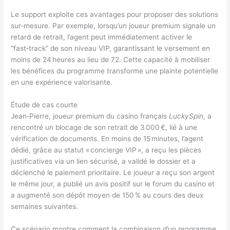
Le support exploite ces avantages pour proposer des solutions
sur‑mesure. Par exemple, lorsqu’un joueur premium signale un
retard de retrait, l’agent peut immédiatement activer le
“fast‑track” de son niveau VIP, garantissant le versement en
moins de 24 heures au lieu de 72. Cette capacité à mobiliser
les bénéfices du programme transforme une plainte potentielle
en une expérience valorisante.
Étude de cas courte
Jean‑Pierre, joueur premium du casino français
LuckySpin
, a
rencontré un blocage de son retrait de 3 000 €, lié à une
vérification de documents. En moins de 15 minutes, l’agent
dédié, grâce au statut « concierge VIP », a reçu les pièces
justificatives via un lien sécurisé, a validé le dossier et a
déclenché le paiement prioritaire. Le joueur a reçu son argent
le même jour, a publié un avis positif sur le forum du casino et
a augmenté son dépôt moyen de 150 % au cours des deux
semaines suivantes.
Ce scénario montre comment la combinaison d’un programme