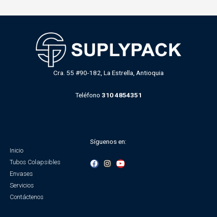
Cra. 55 #90-182, La Estrella, Antioquia
Teléfono
310 4854351
Síguenos en:
Inicio
F
I
Y
Tubos Colapsibles
a
n
o
Envases
c
s
u
e
t
t
Servicios
b
a
u
Contáctenos
o
g
b
o
r
e
k
a