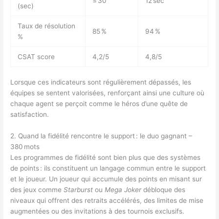
≤ 30
12 sec
(sec)
Taux de résolution
85 %
94 %
%
CSAT score
4,2/5
4,8/5
Lorsque ces indicateurs sont régulièrement dépassés, les
équipes se sentent valorisées, renforçant ainsi une culture où
chaque agent se perçoit comme le héros d’une quête de
satisfaction.
2. Quand la fidélité rencontre le support : le duo gagnant –
380 mots
Les programmes de fidélité sont bien plus que des systèmes
de points : ils constituent un langage commun entre le support
et le joueur. Un joueur qui accumule des points en misant sur
des jeux comme
Starburst
ou
Mega Joker
débloque des
niveaux qui offrent des retraits accélérés, des limites de mise
augmentées ou des invitations à des tournois exclusifs.