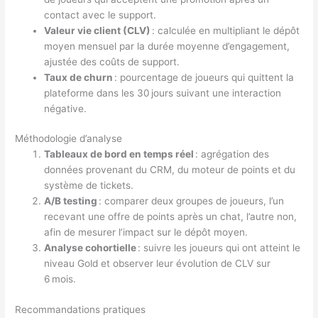
contact avec le support.
Valeur vie client (CLV)
: calculée en multipliant le dépôt
moyen mensuel par la durée moyenne d’engagement,
ajustée des coûts de support.
Taux de churn
: pourcentage de joueurs qui quittent la
plateforme dans les 30 jours suivant une interaction
négative.
Méthodologie d’analyse
Tableaux de bord en temps réel
: agrégation des
données provenant du CRM, du moteur de points et du
système de tickets.
A/B testing
: comparer deux groupes de joueurs, l’un
recevant une offre de points après un chat, l’autre non,
afin de mesurer l’impact sur le dépôt moyen.
Analyse cohortielle
: suivre les joueurs qui ont atteint le
niveau Gold et observer leur évolution de CLV sur
6 mois.
Recommandations pratiques