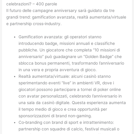
celebrazioni? – 400 parole
Il futuro delle campagne anniversary sarà guidato da tre
grandi trend: gamification avanzata, realtà aumentata/virtuale
e partnership cross‑industry.
Gamification avanzata: gli operatori stanno
introducendo badge, missioni annuali e classifiche
pubbliche. Un giocatore che completa “10 missioni di
anniversario” può guadagnare un “Golden Badge” che
sblocca bonus permanenti, trasformando l’anniversario
in una vera e propria avventura di gioco.
Realtà aumentata/virtuale: alcuni casinò stanno
sperimentando eventi “live” in ambienti VR, dove i
giocatori possono partecipare a tornei di poker online
con avatar personalizzati, celebrando l’anniversario in
una sala da casinò digitale. Questa esperienza aumenta
il tempo medio di gioco e crea opportunità per
sponsorizzazioni di brand non‑gaming.
Co‑branding con brand di sport e intrattenimento:
partnership con squadre di calcio, festival musicali o