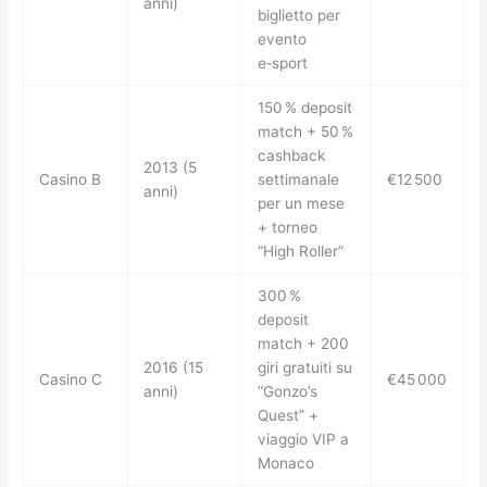
anni)
biglietto per
evento
e‑sport
150 % deposit
match + 50 %
cashback
2013 (5
Casino B
settimanale
€12 500
anni)
per un mese
+ torneo
“High Roller”
300 %
deposit
match + 200
2016 (15
giri gratuiti su
Casino C
€45 000
anni)
“Gonzo’s
Quest” +
viaggio VIP a
Monaco