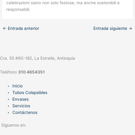
celebrazioni siano non solo festose, ma anche sostenibili e
responsabili.
←
Entrada anterior
Entrada siguiente
→
Cra. 55 #90-182, La Estrella, Antioquia
Teléfono
310 4854351
Inicio
Tubos Colapsibles
Envases
Servicios
Contáctenos
Síguenos en: