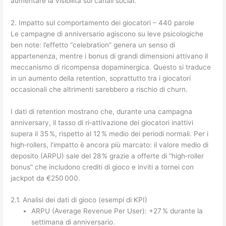
aumentare la visibilità sui canali social.
2. Impatto sul comportamento dei giocatori – 440 parole
Le campagne di anniversario agiscono su leve psicologiche
ben note: l’effetto “celebration” genera un senso di
appartenenza, mentre i bonus di grandi dimensioni attivano il
meccanismo di ricompensa dopaminergica. Questo si traduce
in un aumento della retention, soprattutto tra i giocatori
occasionali che altrimenti sarebbero a rischio di churn.
I dati di retention mostrano che, durante una campagna
anniversary, il tasso di ri‑attivazione dei giocatori inattivi
supera il 35 %, rispetto al 12 % medio dei periodi normali. Per i
high‑rollers, l’impatto è ancora più marcato: il valore medio di
deposito (ARPU) sale del 28 % grazie a offerte di “high‑roller
bonus” che includono crediti di gioco e inviti a tornei con
jackpot da €250 000.
2.1. Analisi dei dati di gioco (esempi di KPI)
ARPU (Average Revenue Per User): +27 % durante la
settimana di anniversario.