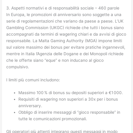
3. Aspetti normativi e di responsabilità sociale – 460 parole
In Europa, le promozioni di anniversario sono soggette a una
serie di regolamentazioni che variano da paese a paese. L’UK
Gambling Commission (UKGC) richiede che tutti i bonus siano
accompagnati da termini di wagering chiari e da avvisi di gioco
responsabile. La Malta Gaming Authority (MGA) impone limiti
sul valore massimo dei bonus per evitare pratiche ingannevoli,
mentre in Italia l’Agenzia delle Dogane e dei Monopoli richiede
che le offerte siano “eque” e non inducano al gioco
compulsivo.
I limiti più comuni includono:
Massimo 100 % di bonus su depositi superiori a €1 000.
Requisiti di wagering non superiori a 30x per i bonus
anniversary.
Obbligo di inserire messaggi di “gioco responsabile” in
tutte le comunicazioni promozionali.
Gli operatori più attenti integrano questi messaggi in modo