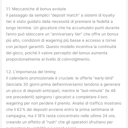
1.1. Meccaniche di bonus evolute
Il passaggio da semplici “deposit match” a sistemi di loyalty
tier è stato guidato dalla necessità di premiare la fedeltà a
lungo termine. Un giocatore che ha accumulato punti durante
l’anno può sbloccare un “anniversary tier” che offre un bonus
più alto, condizioni di wagering più basse e accesso a tornei
con jackpot garantiti. Questo modello incentiva la continuità
del gioco, poiché il valore percepito del bonus aumenta
proporzionalmente al livello di coinvolgimento.
1.2. L’importanza del timing
Il calendario promozionale è cruciale: le offerte “early‑bird”
(lanciate 30 giorni prima dell’anniversario) tendono a generare
un picco di depositi anticipati, mentre le “last‑minute” (le 48
ore precedenti) spingono i giocatori a completare il loro
wagering per non perdere il premio. Analisi di traffico mostrano
che il 62 % dei depositi avviene entro la prima settimana di
campagna, ma il 18 % resta concentrato nelle ultime 24 ore,
creando un effetto di “rush” che gli operatori sfruttano per