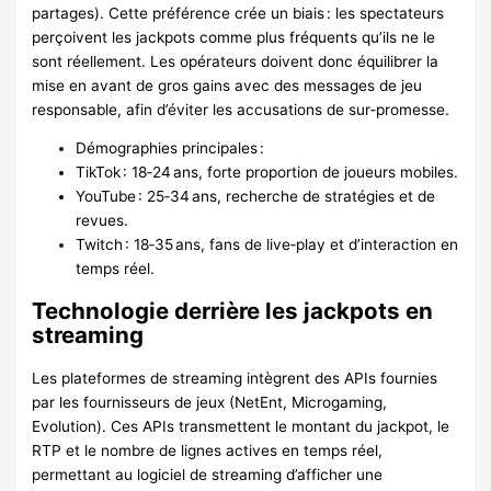
partages). Cette préférence crée un biais : les spectateurs
perçoivent les jackpots comme plus fréquents qu’ils ne le
sont réellement. Les opérateurs doivent donc équilibrer la
mise en avant de gros gains avec des messages de jeu
responsable, afin d’éviter les accusations de sur‑promesse.
Démographies principales :
TikTok : 18‑24 ans, forte proportion de joueurs mobiles.
YouTube : 25‑34 ans, recherche de stratégies et de
revues.
Twitch : 18‑35 ans, fans de live‑play et d’interaction en
temps réel.
Technologie derrière les jackpots en
streaming
Les plateformes de streaming intègrent des APIs fournies
par les fournisseurs de jeux (NetEnt, Microgaming,
Evolution). Ces APIs transmettent le montant du jackpot, le
RTP et le nombre de lignes actives en temps réel,
permettant au logiciel de streaming d’afficher une