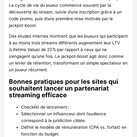
Le cycle de vie du joueur commence souvent par la
découverte du stream, suivie d’une inscription grâce à un
code promo, puis d’une première mise motivée par le
jackpot‑boost.
Des études internes montrent que les joueurs qui participent
à au moins trois streams différents augmentent leur LTV
(Lifetime Value) de 22 % par rapport à ceux qui ne
s’engagent qu’une fois. Le jackpot‑boost agit donc comme
un levier de rétention, transformant un simple spectateur en
un joueur récurrent.
Bonnes pratiques pour les sites qui
souhaitent lancer un partenariat
streaming efficace
Checklist de lancement :
Sélectionner un influenceur dont l’audience
correspond à la juridiction ciblée.
Définir le modèle de rémunération (CPA vs. forfait) en
fonction du budget.