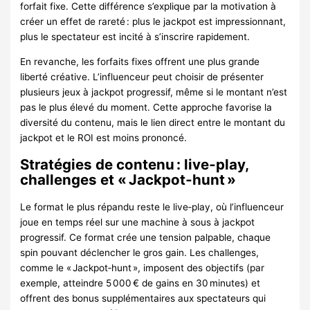
forfait fixe. Cette différence s’explique par la motivation à
créer un effet de rareté : plus le jackpot est impressionnant,
plus le spectateur est incité à s’inscrire rapidement.
En revanche, les forfaits fixes offrent une plus grande
liberté créative. L’influenceur peut choisir de présenter
plusieurs jeux à jackpot progressif, même si le montant n’est
pas le plus élevé du moment. Cette approche favorise la
diversité du contenu, mais le lien direct entre le montant du
jackpot et le ROI est moins prononcé.
Stratégies de contenu : live‑play,
challenges et « Jackpot‑hunt »
Le format le plus répandu reste le live‑play, où l’influenceur
joue en temps réel sur une machine à sous à jackpot
progressif. Ce format crée une tension palpable, chaque
spin pouvant déclencher le gros gain. Les challenges,
comme le « Jackpot‑hunt », imposent des objectifs (par
exemple, atteindre 5 000 € de gains en 30 minutes) et
offrent des bonus supplémentaires aux spectateurs qui