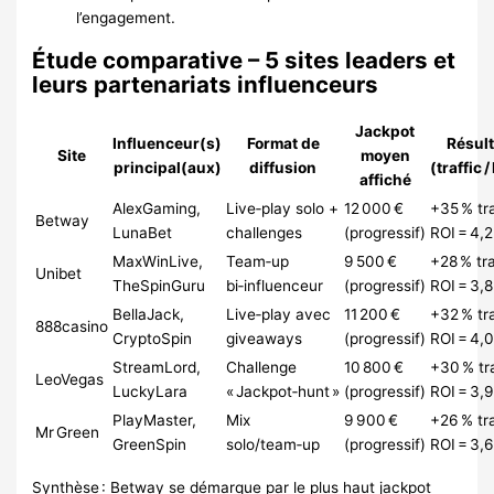
l’engagement.
Étude comparative – 5 sites leaders et
leurs partenariats influenceurs
Jackpot
Influenceur(s)
Format de
Résult
Site
moyen
principal(aux)
diffusion
(traffic /
affiché
AlexGaming,
Live‑play solo +
12 000 €
+35 % tra
Betway
LunaBet
challenges
(progressif)
ROI = 4,2
MaxWinLive,
Team‑up
9 500 €
+28 % tra
Unibet
TheSpinGuru
bi‑influenceur
(progressif)
ROI = 3,8
BellaJack,
Live‑play avec
11 200 €
+32 % tra
888casino
CryptoSpin
giveaways
(progressif)
ROI = 4,
StreamLord,
Challenge
10 800 €
+30 % tra
LeoVegas
LuckyLara
« Jackpot‑hunt »
(progressif)
ROI = 3,
PlayMaster,
Mix
9 900 €
+26 % tra
Mr Green
GreenSpin
solo/team‑up
(progressif)
ROI = 3,
Synthèse : Betway se démarque par le plus haut jackpot