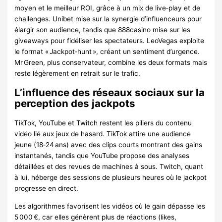
moyen et le meilleur ROI, grâce à un mix de live‑play et de
challenges. Unibet mise sur la synergie d’influenceurs pour
élargir son audience, tandis que 888casino mise sur les
giveaways pour fidéliser les spectateurs. LeoVegas exploite
le format « Jackpot‑hunt », créant un sentiment d’urgence.
Mr Green, plus conservateur, combine les deux formats mais
reste légèrement en retrait sur le trafic.
L’influence des réseaux sociaux sur la
perception des jackpots
TikTok, YouTube et Twitch restent les piliers du contenu
vidéo lié aux jeux de hasard. TikTok attire une audience
jeune (18‑24 ans) avec des clips courts montrant des gains
instantanés, tandis que YouTube propose des analyses
détaillées et des revues de machines à sous. Twitch, quant
à lui, héberge des sessions de plusieurs heures où le jackpot
progresse en direct.
Les algorithmes favorisent les vidéos où le gain dépasse les
5 000 €, car elles génèrent plus de réactions (likes,