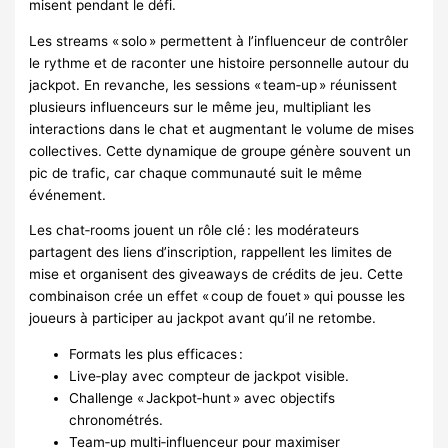
misent pendant le défi.
Les streams « solo » permettent à l’influenceur de contrôler
le rythme et de raconter une histoire personnelle autour du
jackpot. En revanche, les sessions « team‑up » réunissent
plusieurs influenceurs sur le même jeu, multipliant les
interactions dans le chat et augmentant le volume de mises
collectives. Cette dynamique de groupe génère souvent un
pic de trafic, car chaque communauté suit le même
événement.
Les chat‑rooms jouent un rôle clé : les modérateurs
partagent des liens d’inscription, rappellent les limites de
mise et organisent des giveaways de crédits de jeu. Cette
combinaison crée un effet « coup de fouet » qui pousse les
joueurs à participer au jackpot avant qu’il ne retombe.
Formats les plus efficaces :
Live‑play avec compteur de jackpot visible.
Challenge « Jackpot‑hunt » avec objectifs
chronométrés.
Team‑up multi‑influenceur pour maximiser