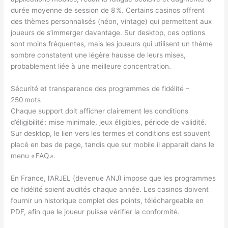
durée moyenne de session de 8 %. Certains casinos offrent
des thèmes personnalisés (néon, vintage) qui permettent aux
joueurs de s’immerger davantage. Sur desktop, ces options
sont moins fréquentes, mais les joueurs qui utilisent un thème
sombre constatent une légère hausse de leurs mises,
probablement liée à une meilleure concentration.
Sécurité et transparence des programmes de fidélité –
250 mots
Chaque support doit afficher clairement les conditions
d’éligibilité : mise minimale, jeux éligibles, période de validité.
Sur desktop, le lien vers les termes et conditions est souvent
placé en bas de page, tandis que sur mobile il apparaît dans le
menu « FAQ ».
En France, l’ARJEL (devenue ANJ) impose que les programmes
de fidélité soient audités chaque année. Les casinos doivent
fournir un historique complet des points, téléchargeable en
PDF, afin que le joueur puisse vérifier la conformité.