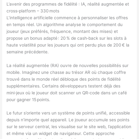
L’avenir des programmes de fidélité : IA, réalité augmentée et
cross‑platform – 330 mots
L’intelligence artificielle commence à personnaliser les offres
en temps réel. Un algorithme analyse le comportement du
joueur (jeux préférés, fréquence, montant des mises) et
propose un bonus adapté : 20 % de cash‑back sur les slots à
haute volatilité pour les joueurs qui ont perdu plus de 200 € la
semaine précédente.
La réalité augmentée (RA) ouvre de nouvelles possibilités sur
mobile. Imaginez une chasse au trésor AR où chaque coffre
trouvé dans le monde réel débloque des points de fidélité
supplémentaires. Certains développeurs testent déjà des
mini‑jeux où le joueur doit scanner un QR‑code dans un café
pour gagner 15 points.
Le futur s’oriente vers un système de points unifié, accessible
depuis n’importe quel appareil. Le joueur accumule ses points
sur le serveur central, les visualise sur le site web, l’application
et même via un widget de navigateur. Cette approche