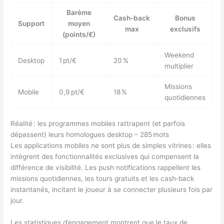
Barème
Cash‑back
Bonus
Support
moyen
max
exclusifs
(points/€)
Weekend
Desktop
1 pt/€
20 %
multiplier
Missions
Mobile
0,9 pt/€
18 %
quotidiennes
Réalité : les programmes mobiles rattrapent (et parfois
dépassent) leurs homologues desktop – 285 mots
Les applications mobiles ne sont plus de simples vitrines : elles
intègrent des fonctionnalités exclusives qui compensent la
différence de visibilité. Les push notifications rappellent les
missions quotidiennes, les tours gratuits et les cash‑back
instantanés, incitant le joueur à se connecter plusieurs fois par
jour.
Les statistiques d’engagement montrent que le taux de