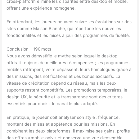
cross‑platform élimine les disparités entre desktop et mobile,
offrant une expérience homogène.
En attendant, les joueurs peuvent suivre les évolutions sur des
sites comme Maison Blanche, qui répertorie les nouvelles
fonctionnalités et les mises à jour des programmes de fidélité.
Conclusion – 190 mots
Nous avons démystifié le mythe selon lequel le desktop
offrirait toujours de meilleures récompenses ; les programmes
mobiles rattrapent, voire dépassent, leurs homologues grâce à
des missions, des notifications et des bonus exclusifs. La
vitesse de créditation dépend du réseau, mais les deux
supports restent compétitifs. Les promotions temporaires, le
design UX, la sécurité et la transparence sont des critères
essentiels pour choisir le canal le plus adapté.
En pratique, le joueur doit analyser son style : fréquence,
montant des mises et appétence pour les missions. En
combinant les deux plateformes, il maximise ses gains, profite
des offres « mobile‑only » et conserve une vue d’ensemble