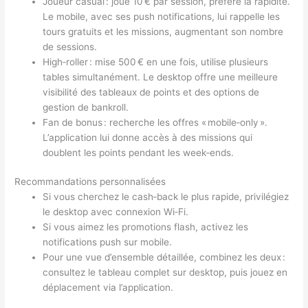
Joueur casual : joue 10 € par session, préfère la rapidité.
Le mobile, avec ses push notifications, lui rappelle les
tours gratuits et les missions, augmentant son nombre
de sessions.
High‑roller : mise 500 € en une fois, utilise plusieurs
tables simultanément. Le desktop offre une meilleure
visibilité des tableaux de points et des options de
gestion de bankroll.
Fan de bonus : recherche les offres « mobile‑only ».
L’application lui donne accès à des missions qui
doublent les points pendant les week‑ends.
Recommandations personnalisées
Si vous cherchez le cash‑back le plus rapide, privilégiez
le desktop avec connexion Wi‑Fi.
Si vous aimez les promotions flash, activez les
notifications push sur mobile.
Pour une vue d’ensemble détaillée, combinez les deux :
consultez le tableau complet sur desktop, puis jouez en
déplacement via l’application.