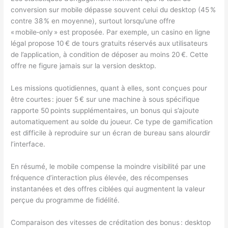
conversion sur mobile dépasse souvent celui du desktop (45 %
contre 38 % en moyenne), surtout lorsqu’une offre
« mobile‑only » est proposée. Par exemple, un casino en ligne
légal propose 10 € de tours gratuits réservés aux utilisateurs
de l’application, à condition de déposer au moins 20 €. Cette
offre ne figure jamais sur la version desktop.
Les missions quotidiennes, quant à elles, sont conçues pour
être courtes : jouer 5 € sur une machine à sous spécifique
rapporte 50 points supplémentaires, un bonus qui s’ajoute
automatiquement au solde du joueur. Ce type de gamification
est difficile à reproduire sur un écran de bureau sans alourdir
l’interface.
En résumé, le mobile compense la moindre visibilité par une
fréquence d’interaction plus élevée, des récompenses
instantanées et des offres ciblées qui augmentent la valeur
perçue du programme de fidélité.
Comparaison des vitesses de créditation des bonus : desktop