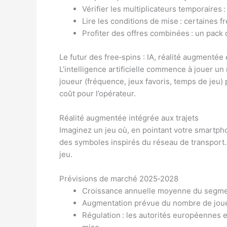
Vérifier les multiplicateurs temporaires 
Lire les conditions de mise : certaines f
Profiter des offres combinées : un pack
Le futur des free‑spins : IA, réalité augmentée
L’intelligence artificielle commence à jouer 
joueur (fréquence, jeux favoris, temps de jeu) p
coût pour l’opérateur.
Réalité augmentée intégrée aux trajets
Imaginez un jeu où, en pointant votre smartpho
des symboles inspirés du réseau de transport
jeu.
Prévisions de marché 2025‑2028
Croissance annuelle moyenne du segment
Augmentation prévue du nombre de joueurs
Régulation : les autorités européennes e