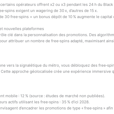
: certains opérateurs offrent x2 ou x3 pendant les 24 h du Black 
ree‑spins exigent un wagering de 30 x, d’autres de 15 x.
 de 30 free‑spins + un bonus dépôt de 10 % augmente le capital
 et nouvelles plateformes
un rôle clé dans la personnalisation des promotions. Des algori
our attribuer un nombre de free‑spins adapté, maximisant ainsi la
ne vers la signalétique du métro, vous débloquez des free‑spin
. Cette approche géolocalisée crée une expérience immersive q
 mobile : 12 % (source : études de marché non publiées).
 actifs utilisant les free‑spins : 35 % d’ici 2028.
nvisagent d’encadrer les promotions de type « free‑spins » afin