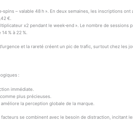
‑spins – valable 48 h ». En deux semaines, les inscriptions on
,42 €.
ltiplicateur x2 pendant le week‑end ». Le nombre de sessions pe
e 14 % à 22 %.
urgence et la rareté créent un pic de trafic, surtout chez les jo
logiques :
action immédiate.
es comme plus précieuses.
 améliore la perception globale de la marque.
acteurs se combinent avec le besoin de distraction, incitant les