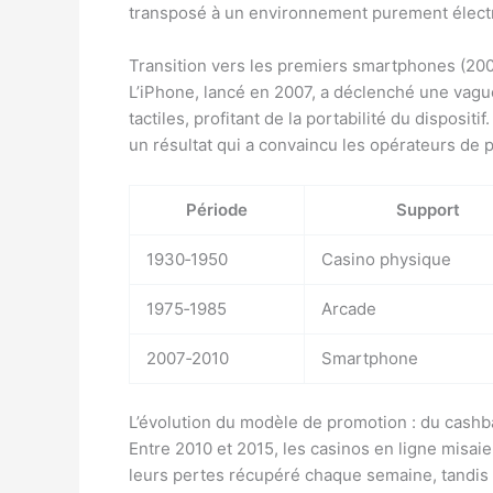
transposé à un environnement purement électro
Transition vers les premiers smartphones (20
L’iPhone, lancé en 2007, a déclenché une vagu
tactiles, profitant de la portabilité du disposi
un résultat qui a convaincu les opérateurs de p
Période
Support
1930‑1950
Casino physique
1975‑1985
Arcade
2007‑2010
Smartphone
L’évolution du modèle de promotion : du cashb
Entre 2010 et 2015, les casinos en ligne misai
leurs pertes récupéré chaque semaine, tandis qu