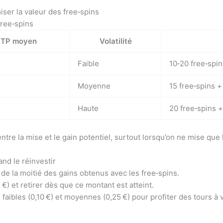
ser la valeur des free‑spins
free‑spins
TP moyen
Volatilité
Faible
10‑20 free‑spin
Moyenne
15 free‑spins +
Haute
20 free‑spins 
 entre la mise et le gain potentiel, surtout lorsqu’on ne mise que
and le réinvestir
 de la moitié des gains obtenus avec les free‑spins.
5 €) et retirer dès que ce montant est atteint.
aibles (0,10 €) et moyennes (0,25 €) pour profiter des tours à vo