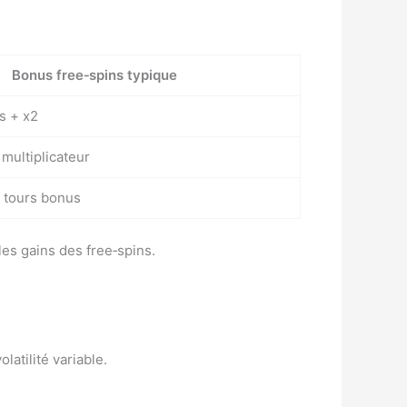
Bonus free‑spins typique
s + x2
 multiplicateur
+ tours bonus
 les gains des free‑spins.
latilité variable.