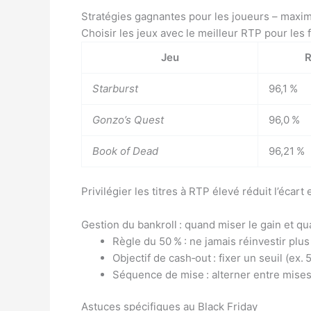
Stratégies gagnantes pour les joueurs – maximi
Choisir les jeux avec le meilleur RTP pour les 
Jeu
R
Starburst
96,1 %
Gonzo’s Quest
96,0 %
Book of Dead
96,21 %
Privilégier les titres à RTP élevé réduit l’écart
Gestion du bankroll : quand miser le gain et qu
Règle du 50 % : ne jamais réinvestir plus
Objectif de cash‑out : fixer un seuil (ex. 
Séquence de mise : alterner entre mises f
Astuces spécifiques au Black Friday