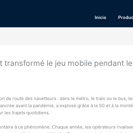
Inicio
Produc
 transformé le jeu mobile pendant le 
de route des navetteurs : dans le métro, le train ou le bus, le
 ancrée avant la pandémie, a explosé grâce à la 5G et à la mont
 les trajets quotidiens.
ntaire à ce phénomène. Chaque année, les opérateurs rivalisent