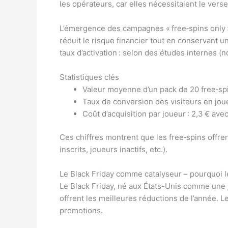
les opérateurs, car elles nécessitaient le vers
L’émergence des campagnes « free‑spins only »
réduit le risque financier tout en conservant 
taux d’activation : selon des études internes (
Statistiques clés
Valeur moyenne d’un pack de 20 free‑spi
Taux de conversion des visiteurs en joueu
Coût d’acquisition par joueur : 2,3 € av
Ces chiffres montrent que les free‑spins offre
inscrits, joueurs inactifs, etc.).
Le Black Friday comme catalyseur – pourquoi 
Le Black Friday, né aux États-Unis comme un
offrent les meilleures réductions de l’année. 
promotions.