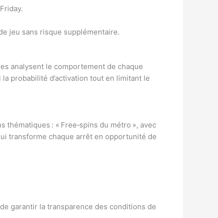
Friday.
 de jeu sans risque supplémentaire.
thmes analysent le comportement de chaque
 probabilité d’activation tout en limitant le
s thématiques : « Free‑spins du métro », avec
ui transforme chaque arrêt en opportunité de
 de garantir la transparence des conditions de