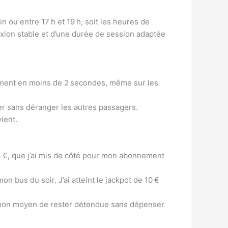
n ou entre 17 h et 19 h, soit les heures de
nexion stable et d’une durée de session adaptée
ement en moins de 2 secondes, même sur les
uer sans déranger les autres passagers.
ient.
 3 €, que j’ai mis de côté pour mon abonnement
n bus du soir. J’ai atteint le jackpot de 10 €
t mon moyen de rester détendue sans dépenser