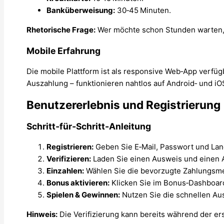
Banküberweisung:
30‑45 Minuten.
Rhetorische Frage:
Wer möchte schon Stunden warten, 
Mobile Erfahrung
Die mobile Plattform ist als responsive Web‑App verfügb
Auszahlung – funktionieren nahtlos auf Android‑ und iO
Benutzererlebnis und Registrierung
Schritt‑für‑Schritt‑Anleitung
Registrieren:
Geben Sie E‑Mail, Passwort und Lan
Verifizieren:
Laden Sie einen Ausweis und einen 
Einzahlen:
Wählen Sie die bevorzugte Zahlungsm
Bonus aktivieren:
Klicken Sie im Bonus‑Dashboard
Spielen & Gewinnen:
Nutzen Sie die schnellen Au
Hinweis:
Die Verifizierung kann bereits während der e