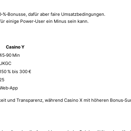
0‑%‑Bonusse, dafür aber faire Umsatzbedingungen.
ür einige Power‑User ein Minus sein kann.
Casino Y
45‑90 Min
UKGC
150 % bis 300 €
25
Web‑App
keit und Transparenz, während Casino X mit höheren Bonus‑Su