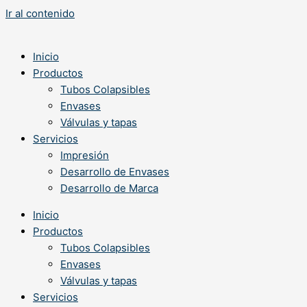
Ir al contenido
Inicio
Productos
Tubos Colapsibles
Envases
Válvulas y tapas
Servicios
Impresión
Desarrollo de Envases
Desarrollo de Marca
Inicio
Productos
Tubos Colapsibles
Envases
Válvulas y tapas
Servicios