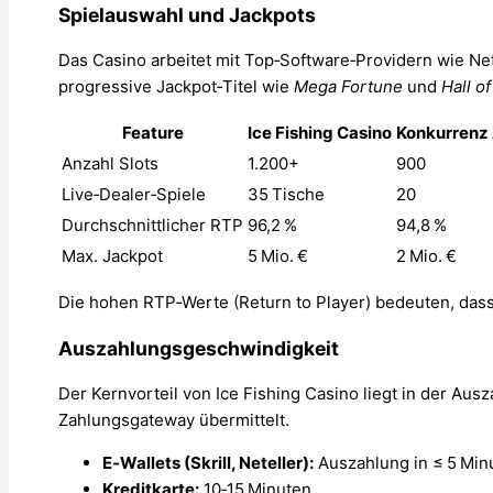
Spielauswahl und Jackpots
Das Casino arbeitet mit Top‑Software‑Providern wie Ne
progressive Jackpot‑Titel wie
Mega Fortune
und
Hall o
Feature
Ice Fishing Casino
Konkurrenz
Anzahl Slots
1.200+
900
Live‑Dealer‑Spiele
35 Tische
20
Durchschnittlicher RTP
96,2 %
94,8 %
Max. Jackpot
5 Mio. €
2 Mio. €
Die hohen RTP‑Werte (Return to Player) bedeuten, dass
Auszahlungsgeschwindigkeit
Der Kernvorteil von Ice Fishing Casino liegt in der Aus
Zahlungsgateway übermittelt.
E‑Wallets (Skrill, Neteller):
Auszahlung in ≤ 5 Min
Kreditkarte:
10‑15 Minuten.