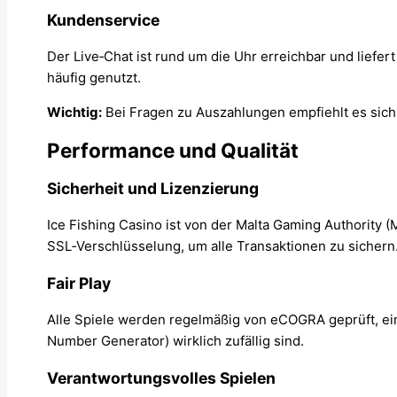
Kundenservice
Der Live‑Chat ist rund um die Uhr erreichbar und liefer
häufig genutzt.
Wichtig:
Bei Fragen zu Auszahlungen empfiehlt es sich,
Performance und Qualität
Sicherheit und Lizenzierung
Ice Fishing Casino ist von der Malta Gaming Authority (
SSL‑Verschlüsselung, um alle Transaktionen zu sichern
Fair Play
Alle Spiele werden regelmäßig von eCOGRA geprüft, ein
Number Generator) wirklich zufällig sind.
Verantwortungsvolles Spielen