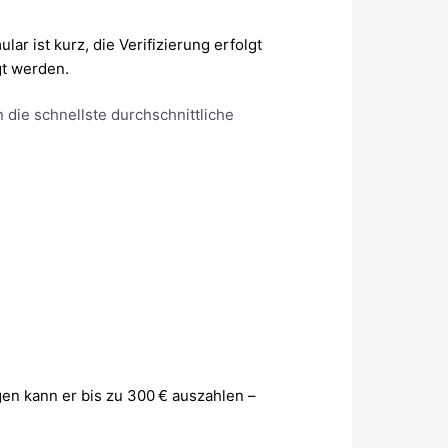
r ist kurz, die Verifizierung erfolgt
gt werden.
die schnellste durchschnittliche
gen kann er bis zu 300 € auszahlen –