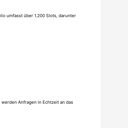
o umfasst über 1.200 Slots, darunter
t, werden Anfragen in Echtzeit an das