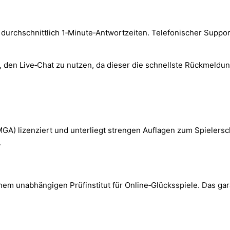
t durchschnittlich 1‑Minute‑Antwortzeiten. Telefonischer Suppor
 den Live‑Chat zu nutzen, da dieser die schnellste Rückmeldung
MGA) lizenziert und unterliegt strengen Auflagen zum Spielersch
.
em unabhängigen Prüfinstitut für Online‑Glücksspiele. Das ga