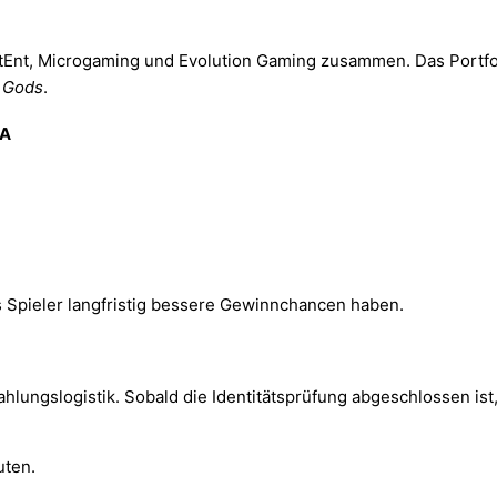
tEnt, Microgaming und Evolution Gaming zusammen. Das Portfoli
f Gods
.
 A
 Spieler langfristig bessere Gewinnchancen haben.
zahlungslogistik. Sobald die Identitätsprüfung abgeschlossen is
uten.